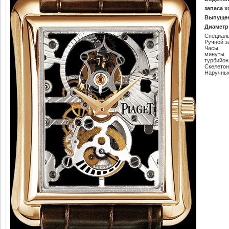
запаса х
Выпуще
Диаметр
Специаль
Ручной з
Часы
минуты
турбийон
Скелето
Наручны