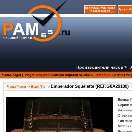
Производители часов
Доска об
и аксессуаров
Производители часов >
Часы Piaget
|
Piaget Altiplano Skeleton борется за жизнь
|
Ювелирные часы Pia
Emperador Squelette (REF.G0A29109)
Часы Piaget
->
Black Tie
->
Бренд:
P
Серия:
B
Названи
Страна 
Тип час
Материа
Водонеп