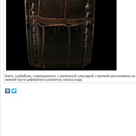
Клеть турбийона, совмещенного с маленькой секундной стрелкой расположена на 
нижней части циферблата указатель запаса хода.