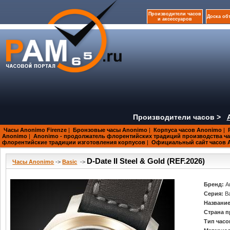
Производители часов
Доска об
и аксессуаров
Производители часов >
Часы Anonimo Firenze
|
Бронзовые часы Anonimo
|
Корпуса часов Anonimo
|
Anonimo
|
Anonimo - продолжатель флорентийских традиций производства ч
флорентийские традиции изготовления корпусов
|
Официальный сайт часов 
D-Date II Steel & Gold (REF.2026)
Часы Anonimo
->
Basic
->
Бренд:
A
Серия:
B
Название
Страна п
Тип часо