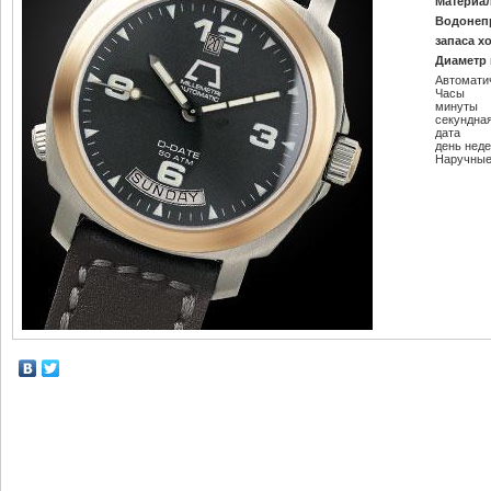
Материал
Водонеп
запаса х
Диаметр 
Автомати
Часы
минуты
секундна
дата
день нед
Наручные