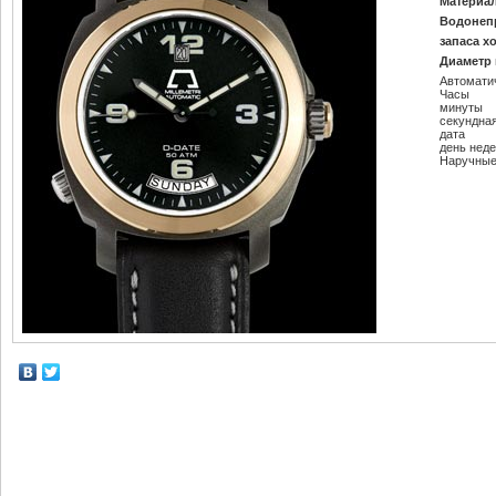
Материал
Водонеп
запаса х
Диаметр 
Автомати
Часы
минуты
секундна
дата
день нед
Наручные