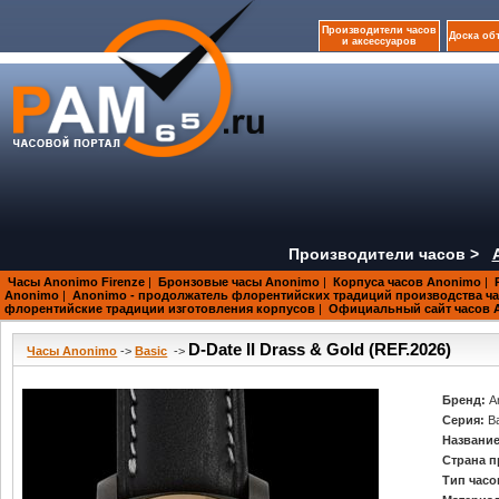
Производители часов
Доска об
и аксессуаров
Производители часов >
Часы Anonimo Firenze
|
Бронзовые часы Anonimo
|
Корпуса часов Anonimo
|
Anonimo
|
Anonimo - продолжатель флорентийских традиций производства ч
флорентийские традиции изготовления корпусов
|
Официальный сайт часов 
D-Date II Drass & Gold (REF.2026)
Часы Anonimo
->
Basic
->
Бренд:
A
Серия:
B
Название
Страна п
Тип часо