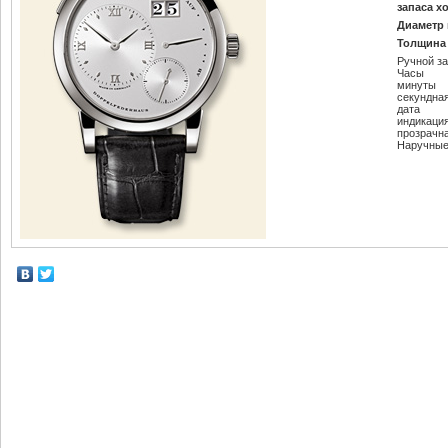
запаса х
Диаметр 
Толщина 
Ручной з
Часы
минуты
секундна
дата
индикаци
прозрачн
Наручные