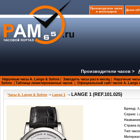
Производители часов
Доска об
и аксессуаров
Производители часов >
Наручные часы A. Lange & Sohne
|
Заводить часы раз в месяц
|
Наручные часы
Sohne
|
Таблица лимитированных часов
|
Официальный сайт часов A. Lange 
LANGE 1 (REF.101.025)
Часы A. Lange & Sohne
->
Lange 1
->
Бренд:
A
Серия:
L
Название
Страна п
Тип часо
Материал