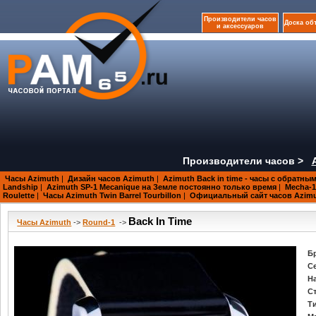
Производители часов
Доска об
и аксессуаров
Производители часов >
Часы Azimuth
|
Дизайн часов Azimuth
|
Azimuth Back in time - часы с обратны
Landship
|
Azimuth SP-1 Mecanique на Земле постоянно только время
|
Mecha-1
Roulette
|
Часы Azimuth Twin Barrel Tourbillon
|
Официальный сайт часов Azim
Back In Time
Часы Azimuth
->
Round-1
->
Б
С
Н
С
Т