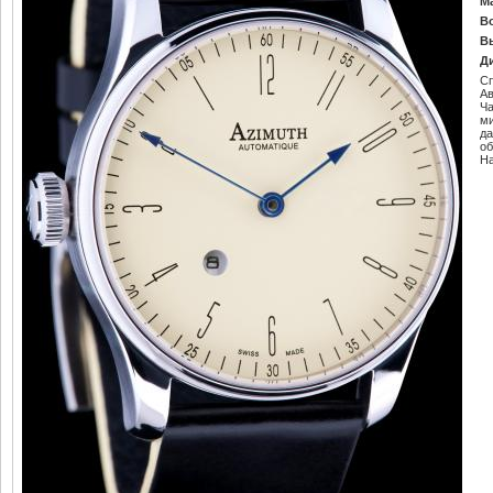
М
В
В
Д
С
Ав
Ч
м
да
об
Н