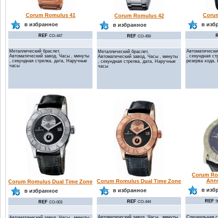
Corum Romulus 41
Coru
Corum Romulus 42
в избранное
в изб
в избранное
REF
REF
CO-447
CO-450
Металлический браслет,
Автоматически
Металлический браслет,
Автоматический завод, Часы , минуты
, секундная ст
Автоматический завод, Часы , минуты
, секундная стрелка, дата, Наручные
резерва хода,
, секундная стрелка, дата, Наручные
часы
часы
Corum Ro
Annu
Corum Romulus Dual Time Zone
Corum Romulus Dual Time Zone
в изб
в избранное
в избранное
REF
REF
5
REF
CO-444
CO-003
Автоматический завод, Часы , минуты
Специальная с
Автоматический завод, Часы , минуты