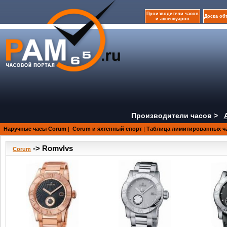
Производители часов
Доска об
и аксессуаров
Производители часов >
Наручные часы Corum
|
Corum и яхтенный спорт
|
Таблица лимитированных ч
-> Romvlvs
Corum