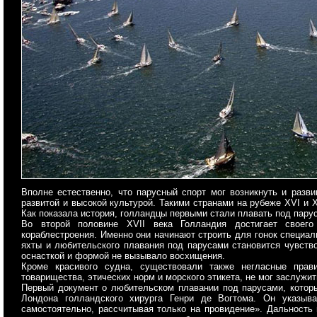
Вполне естественно, что парусный спорт мог возникнуть и разви
развитой и высокой культурой. Такими странами на рубеже XVI и 
Как показала история, голландцы первыми стали плавать под парус
Во второй половине XVII века Голландия достигает своего
кораблестроения. Именно они начинают строить для гонок специа
яхты и любительского плавания под парусами становится чувство 
оснасткой и формой не вызывало восхищения.
Кроме красивого судна, существовали также негласные прав
товарищества, этических норм и морского этикета, не мог заслужит
Первый документ о любительском плавании под парусами, которы
Лондона голландского хирурга Генри де Вогтома. Он указыв
самостоятельно, рассчитывая только на провидение». Дальность 