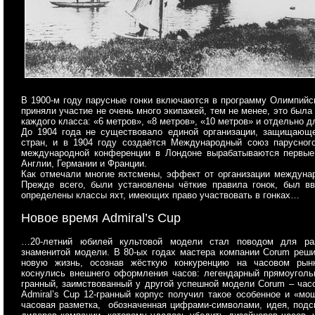
В 1900-м году парусные гонки включаются в программу Олимпийски
приняли участие не очень много экипажей, тем не менее, это был
каждого класса: «6 метров», «8 метров», «10 метров» и отдельно д
До 1904 года не существовало единой организации,
защищающей
стран, и в 1904 году создаётся Международный союз парусного
международной конференции в Лондоне вырабатываются первые
Англии, Германии и Франции.
Как отмечали многие яхтсмены, эффект от организации
междунар
Прежде всего, были установлены чёткие правила гонок, был вв
определены классы яхт, имеющих право участвовать в гонках…
Новое время Admiral’s Cup
…20-летний юбилей культовой модели стал поводом для раз
знаменитой модели. В 80-ых годах мастера компании Corum реши
новую жизнь, осознав жёсткую конкуренцию на часовом рын
коснулись внешнего оформления часов: легендарный прямоугольн
гранный, заимствованный у другой успешной модели Corum – часов
Admiral’s Cup 12-гранный корпус получил такое особенное и «м
часовая разметка, обозначенная цифрами-символами, идея, подс