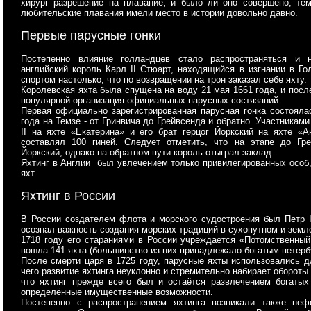
хирург разрешение на плавание, и было ли оно совершено, тем
любительские плавания имели место в истории довольно давно.
Первые парусные гонки
Постепенно влияние голландцев стало распространяться
и на
английский король Карл II Стюарт, находящийся в изгнании в Г
спортом настолько, что по возвращении на трон заказал себе яхту.
Королевская яхта была спущена на воду 21 мая 1661 года, и после
популярной организация официальных парусных состязаний.
Первая официально зарегистрированная парусная гонка состояла
года на Темзе - от Гринвича до Грейвсенда и обратно. Участникам
II на яхте «Екатерина» и его брат герцог Йоркский на яхте «А
составлял 100 гиней. Следует отметить, что на этапе до Гре
Йоркский, однако на обратном пути король отыграл заклад.
Яхтинг в Англии был увлечением только привилегированных особ,
яхт.
Яхтинг в России
В России создателем флота и морского судостроения был Петр I
осознал важность создания морских традиций в сухопутном и земл
1718 году его стараниями в России учреждается «Потомственный
вошла 141 яхта (большинство из них принадлежало богатым петерб
После смерти царя в 1725 году, парусные яхты использовались д
чего развитие яхтинга неуклонно и стремительно набирает обороты.
что яхтинг прежде всего был и остаётся развлечением богаты
определённые имущественные возможности.
Постепенно с распространением яхтинга возникали также не