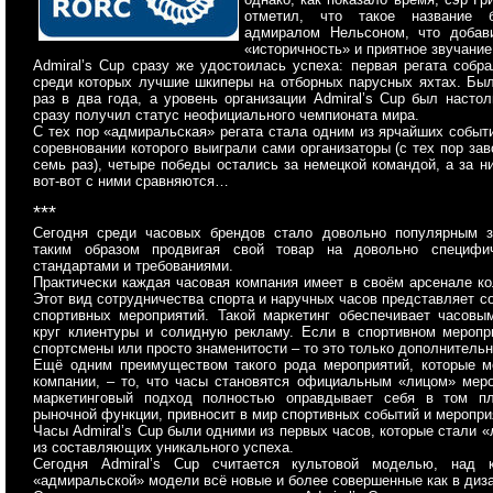
отметил, что такое название 
адмиралом Нельсоном, что добав
«историчность» и приятное звучание
Admiral’s Cup сразу же удостоилась успеха: первая регата собра
среди которых лучшие шкиперы на отборных парусных яхтах. Был
раз в два года, а уровень организации Admiral’s Cup был настол
сразу получил статус неофициального чемпионата мира.
С тех пор «адмиральская» регата стала одним из ярчайших событи
соревновании которого выиграли сами организаторы (с тех пор за
семь раз), четыре победы остались за немецкой командой, а за н
вот-вот с ними сравняются…
***
Сегодня среди часовых брендов стало довольно популярным з
таким образом продвигая свой товар на довольно специфи
стандартами и требованиями.
Практически каждая часовая компания имеет в своём арсенале к
Этот вид сотрудничества спорта и наручных часов представляет с
спортивных мероприятий. Такой маркетинг обеспечивает часов
круг клиентуры и солидную рекламу. Если в спортивном меропр
спортсмены или просто знаменитости – то это только дополнитель
Ещё одним преимуществом такого рода мероприятий, которые м
компании, – то, что часы становятся официальным «лицом» меро
маркетинговый подход полностью оправдывает себя в том пл
рыночной функции, привносит в мир спортивных событий и меропри
Часы Admiral’s Cup были одними из первых часов, которые стали «
из составляющих уникального успеха.
Сегодня Admiral’s Cup считается культовой моделью, над к
«адмиральской» модели всё новые и более совершенные как в диза