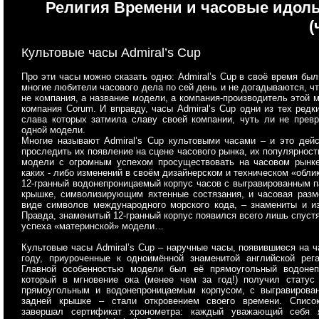
Религия Времени и часовые идол
(
Культовые часы Admiral’s Cup
Про эти часы можно сказать одно: Admiral’s Cup
в своё время были
многие любители часового дела по сей день и не догадываются, что
не компания, а название модели, а компания-производитель этой 
компания Corum. И вправду, часы Admiral’s Cup одни из тех редк
слава которых затмила славу своей компании, чуть ли не прев
одной модели.
Многие называют Admiral’s Cup культовыми часами
– и это дейс
проследить их появление на сцене часового рынка, их популярност
модели с огромным успехом просуществовать на часовом рынк
каких - либо изменений в своём дизайнерском и техническом «обли
12-гранный водонепроницаемый корпус часов с выгравированным п
крышке, символизирующим яхтенные состязания, и часовая разм
виде символов международного морского кода, – знамениты и и
Правда, знаменитый 12-гранный корпус появился всего лишь спуст
успеха «материнской» модели…
Культовые часы Admiral’s Cup – наручные часы, появившиеся на ч
году, приуроченные к одноимённой знаменитой английской рега
Главной особенностью модели был её прямоугольный водонеп
который в мгновение ока (менее чем за год!) получил статус
прямоугольным и водонепроницаемым корпусом, с выгравирова
задней крышке – стали откровением своего времени. Списо
завершал сертификат хронометра: каждый уважающий себя 