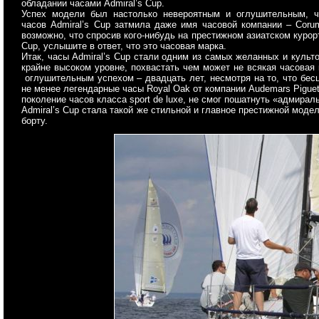
обладании часами Admiral’s Cup.
Успех модели был настолько невероятным и оглушительным, ч
часов Admiral’s Cup затмила даже имя часовой компании – Coru
возможно, что спросив кого-нибудь на престижном азиатском курорт
Cup, услышите в ответ, что это часовая марка.
Итак, часы Admiral’s Cup стали одним из самых желанных и культ
крайне высоком уровне, похвастать чем может не всякая часовая 
оглушительным успехом – двадцать лет, несмотря на то, что бес
не менее легендарные часы Royal Oak от компании Audemars Pigue
поколение часов класса sport de luxe, не смог пошатнуть «адмирал
Admiral’s Cup стала такой же стильной и главное престижной модел
борту.