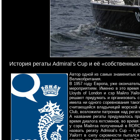
История регаты Admiral’s Cup и её «собственных
Автор одной из самых знаменитых ях
Великобритания.
В 1957 году Европа, уже окончател
мероприятиям. Именно в это время
Lloyds of London и сэр Майлз Уайэ
решают придумать и организовать с
имела ни одного соревнования тако
считающейся владычицей морской и
Club, возложили патронаж над рега
А название регаты придумалось
пра
время диалога яхтсменов, во время 
у сэра Майлза полученный в RORC
назвать регату Admiral’s Cup – Ку
Уайэтт в силу скромности пытался 
однако, как показало время, сэр Гр