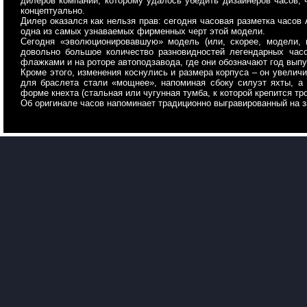
дилеров компании, которому удалось убедить дизайнеров часов, ч
концептуально.
Дилер оказался как нельзя прав: сегодня часовая разметка часов 
одна из самых узнаваемых фирменных черт этой модели.
Сегодня «эволюционировавшую» модель (или, скорее, модели, 
довольно большое количество разновидностей легендарных час
флажками и на роторе автоподзавода, где они обозначают год выпу
Кроме этого, изменения коснулись и размера корпуса – он увелич
для браслета стали «мощнее», напоминая сбоку силуэт яхты, а 
форме кнехта (стальная или чугунная тумба, к которой крепится тро
Об оригинале часов напоминает традиционно выгравированный на 