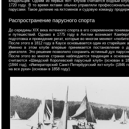
владельцев. Одним из первых яхт- клубов считается Водный клуб
1720 году. В то время яхтами обычно управляли профессиональн
парусами. Такое деление на яхтсменов и судовую команду продерж
Распространение парусного спорта
До середины XIX века яхтенного спорта в его современном понима
и путешествий. Однако в 1775 году в Англии возникает Камберл
подготовка и проведение регат, которые во многом меняют «любите
После этого в 1812 году в Каусе основывается один из старейших а
Именно в этом клубе впервые принимается постановление о д
двигателя. Это решение позволило сохранить истинный дух парусног
После этого во многих странах наблюдается тенденция к основа
считаются «Шведский Королевский парусный клуб» (основан в 183
(1844 год), «Императорский Санкт-Петербургский яхт-клуб» (1846 
на все руки» (основан в 1858 году).