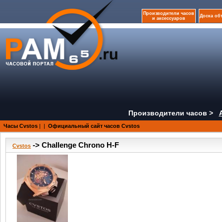
Производители часов
Доска об
и аксессуаров
Производители часов >
Часы Cvstos
|
|
Официальный сайт часов Cvstos
-> Challenge Chrono H-F
Cvstos