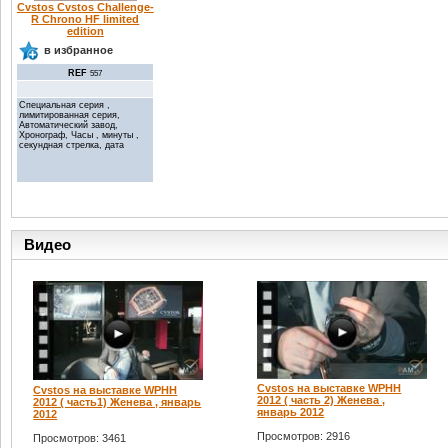
Cvstos Cvstos Challenge-
R Chrono HF limited
edition
в избранное
REF
557
Специальная серия ,
лимитированная серия,
Автоматический завод,
Хронограф, Часы , минуты ,
секундная стрелка, дата
Видео
Cvstos на выставке WPHH
Cvstos на выставке WPHH
2012 ( часть 2) Женева ,
2012 ( часть1) Женева , январь
январь 2012
2012
Просмотров: 2916
Просмотров: 3461