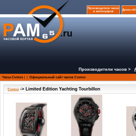
Производители часов
Доска об
и аксессуаров
Производители часов >
Часы Cvstos
|
|
Официальный сайт часов Cvstos
-> Limited Edition Yachting Tourbillon
Cvstos