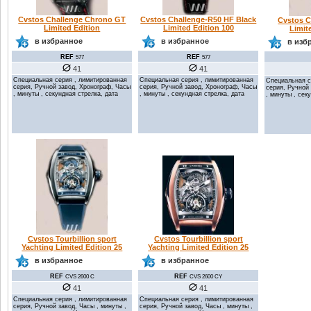
Cvstos Challenge-R50 HF Black
Cvstos Challenge Chrono GT
Cvstos C
Limited Edition 100
Limited Edition
Limit
в избранное
в избранное
в изб
REF
REF
577
577
41
41
Специальная серия , лимитированная
Специальная серия , лимитированная
Специальная с
серия, Ручной завод, Хронограф, Часы
серия, Ручной завод, Хронограф, Часы
серия, Ручной
, минуты , секундная стрелка, дата
, минуты , секундная стрелка, дата
, минуты , сек
Cvstos Tourbillion sport
Cvstos Tourbillion sport
Yachting Limited Edition 25
Yachting Limited Edition 25
в избранное
в избранное
REF
REF
CVS 2600 C
CVS 2600 CY
41
41
Специальная серия , лимитированная
Специальная серия , лимитированная
серия, Ручной завод, Часы , минуты ,
серия, Ручной завод, Часы , минуты ,