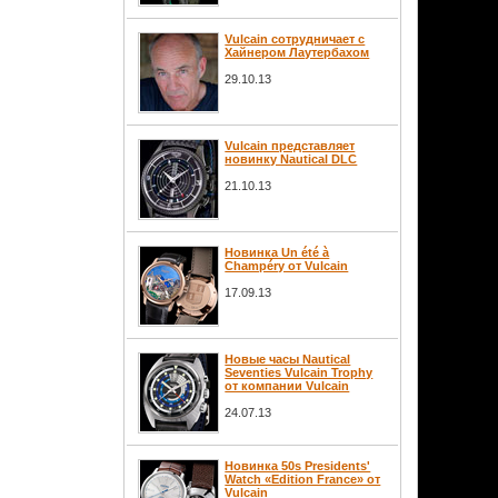
Vulcain сотрудничает с
Хайнером Лаутербахом
29.10.13
Vulcain представляет
новинку Nautical DLC
21.10.13
Новинка Un été à
Champéry от Vulcain
17.09.13
Новые часы Nautical
Seventies Vulcain Trophy
от компании Vulcain
24.07.13
Новинка 50s Presidents'
Watch «Edition France» от
Vulcain