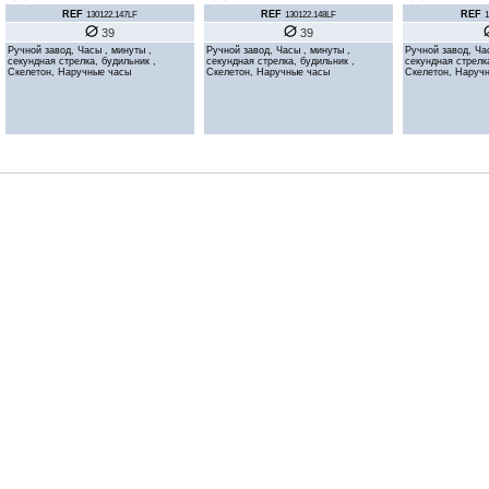
REF
REF
REF
130122.147LF
130122.148LF
1
39
39
Ручной завод, Часы , минуты ,
Ручной завод, Часы , минуты ,
Ручной завод, Ча
секундная стрелка, будильник ,
секундная стрелка, будильник ,
секундная стрелк
Скелетон, Наручные часы
Скелетон, Наручные часы
Скелетон, Наруч