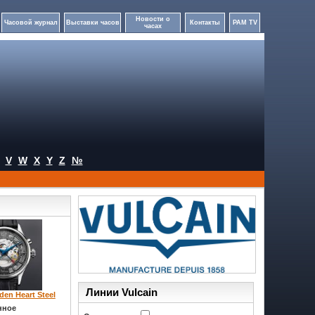
Новости о
Часовой журнал
Выставки часов
Контакты
PAM TV
часах
V
W
X
Y
Z
№
Линии Vulcain
den Heart Steel
нное