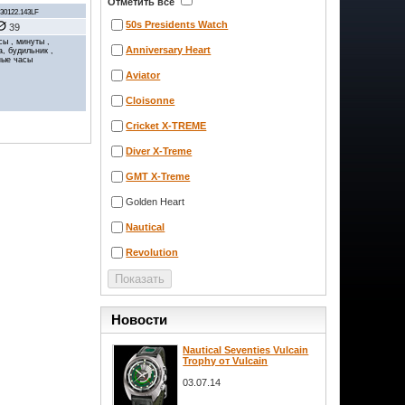
Отметить все
30122.143LF
50s Presidents Watch
39
сы , минуты ,
Anniversary Heart
а, будильник ,
ные часы
Aviator
Cloisonne
Cricket X-TREME
Diver X-Treme
GMT X-Treme
Golden Heart
Nautical
Revolution
Новости
Nautical Seventies Vulcain
Trophy от Vulcain
03.07.14