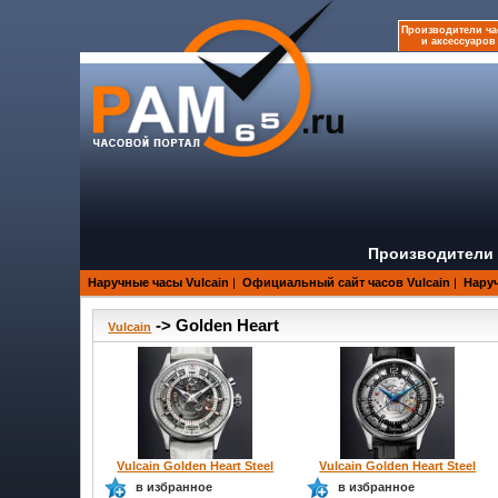
Производители ча
и аксессуаров
Производители 
Наручные часы Vulcain
|
Официальный сайт часов Vulcain
|
Наруч
-> Golden Heart
Vulcain
Vulcain Golden Heart Steel
Vulcain Golden Heart Steel
в избранное
в избранное