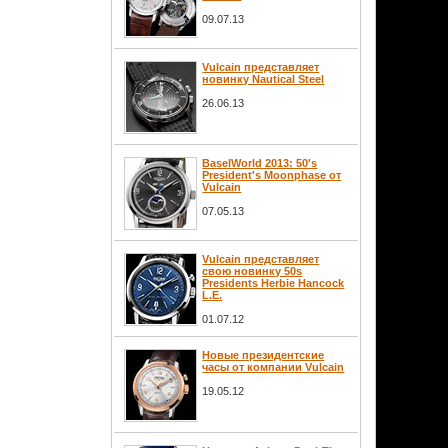
09.07.13
Vulcain представляет
новинку Nautical Steel
26.06.13
BaselWorld 2013: 50's
President's Moonphase от
Vulcain
07.05.13
Vulcain представляет
свою новинку 50s
Presidents Herbie Hancock
L.E.
01.07.12
Новые президентские
часы от компании Vulcain
19.05.12