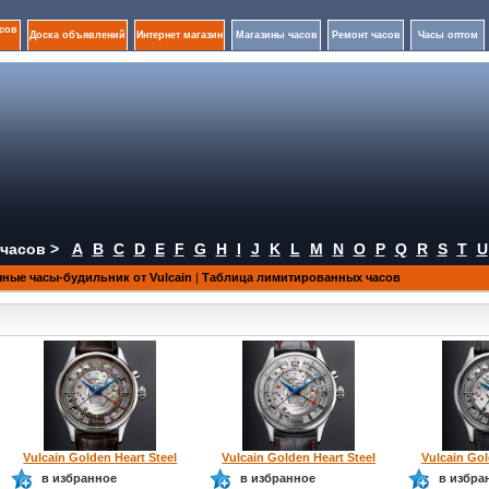
сов
Доска объявлений
Интернет магазин
Магазины часов
Ремонт часов
Часы оптом
часов >
A
B
C
D
E
F
G
H
I
J
K
L
M
N
O
P
Q
R
S
T
U
ные часы-будильник от Vulcain
|
Таблица лимитированных часов
Vulcain Golden Heart Steel
Vulcain Golden Heart Steel
Vulcain Gol
в избранное
в избранное
в избра