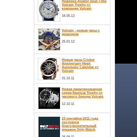
Новинка Aviator Dual-Time
Vulcain Trophy от
компании Vulcain
16.05.12
Vulcain - новые часы с
драконом
25.01.12
Новые часы Cricket
Anniversary Heart
Automatic Calendar от
Vulcain
31.10.11
Новая лимитированная
серия Nautical Trophy от
часового бренда Vulcain
12.10.11
23 сентября 2011 года
состоялся
благотворительный
аукцион Only Watch
26.09.11