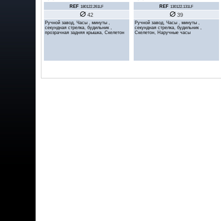
REF
REF
180122.261LF
130122.131LF
42
39
Ручной завод, Часы , минуты ,
Ручной завод, Часы , минуты ,
секундная стрелка, будильник ,
секундная стрелка, будильник ,
прозрачная задняя крышка, Скелетон
Скелетон, Наручные часы