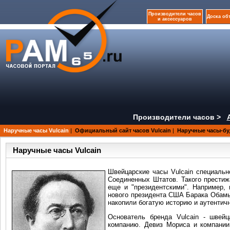
Производители часов
Доска об
и аксессуаров
Производители часов >
Наручные часы Vulcain
|
Официальный сайт часов Vulcain
|
Наручные часы-бу
Наручные часы Vulcain
Швейцарские часы Vulcain специальн
Соединенных Штатов. Такого престиж
еще и "президентскими". Например, н
нового президента США Барака Обамы,
накопили богатую историю и аутентич
Основатель бренда Vulcain - швей
компанию. Девиз Мориса и компании