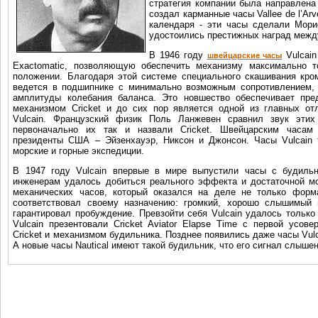
стратегия компании была направлена
создал карманные часы Vallee de l’Ar
календаря - эти часы сделали Мори
удостоились престижных наград межд
В 1946 году
Vulcain
швейцарские часы
Exactomatic, позволяющую обеспечить механизму максимально 
положении. Благодаря этой системе специального скашивания кро
ведется в подшипнике с минимально возможным сопротивлением, 
амплитуды колебания баланса. Это новшество обеспечивает пре
механизмом Cricket и до сих пор является одной из главных от
Vulcain. Французский физик Поль Ланжевен сравнил звук этих
первоначально их так и назвали Cricket. Швейцарским часам 
президенты США – Эйзенхауэр, Никсон и Джонсон. Часы Vulcain
морские и горные экспедиции.
В 1947 году Vulcain впервые в мире выпустили часы с будильн
инженерам удалось добиться реального эффекта и достаточной м
механических часов, который оказался на деле не только форм
соответствовал своему назначению: громкий, хорошо слышимый
гарантировал пробуждение. Превзойти себя Vulcain удалось только 
Vulcain презентовали Cricket Aviator Elapse Time с первой усов
Cricket и механизмом будильника. Позднее появились даже часы Vulc
А новые часы Nautical имеют такой будильник, что его сигнал слыше