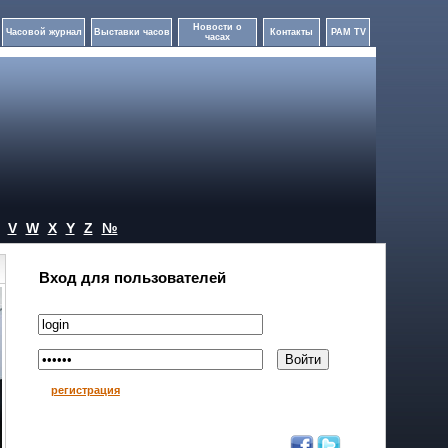
Новости о
Часовой журнал
Выставки часов
Контакты
PAM TV
часах
V
W
X
Y
Z
№
Вход для пользователей
регистрация