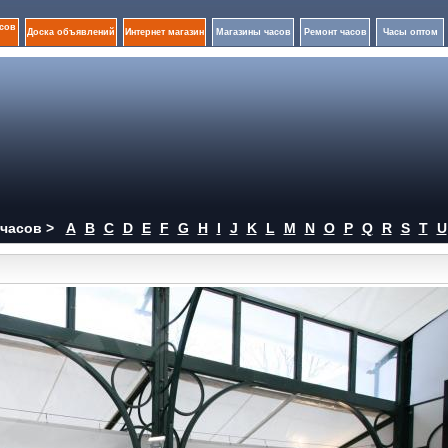
сов
Доска объявлений
Интернет магазин
Магазины часов
Ремонт часов
Часы оптом
часов >
A
B
C
D
E
F
G
H
I
J
K
L
M
N
O
P
Q
R
S
T
U