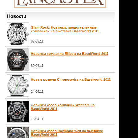
Новости
Glam Rock: Новинки, представленные
компанией на выставке BaselWorld 2011
02.05.11
Новинки компании Ellicott на BaselWorld 2011
30.04.11
Новые модели Chronoswiss на Baselworld 2011
24.04.11
Новинки часов компании Waltham на
BaselWorld 2011
18.04.11
Новинки часов Raymond Weil на выставке
BaselWorld 2011