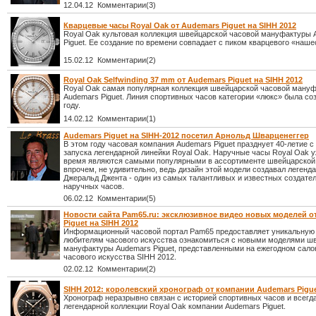
12.04.12 Комментарии(3)
Кварцевые часы Royal Oak от Audemars Piguet на SIHH 2012
Royal Oak культовая коллекция швейцарской часовой мануфактуры 
Piguet. Ее создание по времени совпадает с пиком кварцевого «наше
15.02.12 Комментарии(2)
Royal Oak Selfwinding 37 mm от Audemars Piguet на SIHH 2012
Royal Oak самая популярная коллекция швейцарской часовой ману
Audemars Piguet. Линия спортивных часов категории «люкс» была со
году.
14.02.12 Комментарии(1)
Audemars Piguet на SIHH-2012 посетил Арнольд Шварценеггер
В этом году часовая компания Audemars Piguet празднует 40-летие 
запуска легендарной линейки Royal Oak. Наручные часы Royal Oak у
время являются самыми популярными в ассортименте швейцарской 
впрочем, не удивительно, ведь дизайн этой модели создавал легенд
Джеральд Джента - один из самых талантливых и известных создате
наручных часов.
06.02.12 Комментарии(5)
Новости сайта Pam65.ru: эксклюзивное видео новых моделей о
Piguet на SIHH 2012
Информационный часовой портал Pam65 предоставляет уникальную
любителям часового искусства ознакомиться с новыми моделями ш
мануфактуры Audemars Piguet, представленными на ежегодном сало
часового искусства SIHH 2012.
02.02.12 Комментарии(2)
SIHH 2012: королевский хронограф от компании Audemars Pigu
Хронограф неразрывно связан с историей спортивных часов и всегд
легендарной коллекции Royal Oak компании Audemars Piguet.