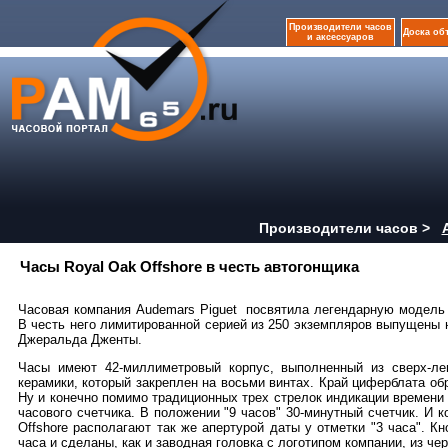
Производители часов
Доска об
и аксессуаров
Производители часов >
Часы Royal Oak Offshore в честь автогонщика
Часовая компания Audemars Piguet посвятила легендарную модель 
В честь него лимитированной серией из 250 экземпляров выпущены н
Джеральда Дженты.
Часы имеют 42-миллиметровый корпус, выполненный из сверх-ле
керамики, который закреплен на восьми винтах. Край циферблата об
Ну и конечно помимо традиционных трех стрелок индикации времен
часового счетчика. В положении "9 часов" 30-минутный счетчик. И 
Offshore располагают так же апертурой даты у отметки "3 часа". 
часа и сделаны, как и заводная головка с логотипом компании, из че