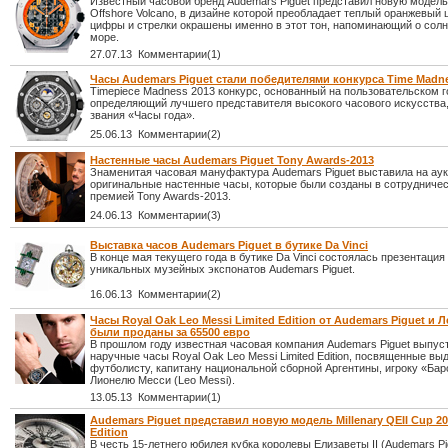
Известный часовой бренд Audemars Piguet представил новую модель
Offshore Volcano, в дизайне которой преобладает теплый оранжевый ц
цифры и стрелки окрашены именно в этот тон, напоминающий о солнц
море.
27.07.13 Комментарии(1)
Часы Audemars Piguet стали победителями конкурса Time Madne
Timepiece Madness 2013 конкурс, основанный на пользовательском г
определяющий лучшего представителя высокого часового искусства,
звания «Часы года».
25.06.13 Комментарии(2)
Настенные часы Audemars Piguet Tony Awards-2013
Знаменитая часовая мануфактура Audemars Piguet выставила на ау
оригинальные настенные часы, которые были созданы в сотрудничес
премией Tony Awards-2013.
24.06.13 Комментарии(3)
Выставка часов Аudemars Piguet в бутике Da Vinci
В конце мая текущего года в бутике Da Vinci состоялась презентация
уникальных музейных экспонатов Audemars Piguet.
16.06.13 Комментарии(2)
Часы Royal Oak Leo Messi Limited Edition от Audemars Piguet и 
были проданы за 65500 евро
В прошлом году известная часовая компания Audemars Piguet выпус
наручные часы Royal Oak Leo Messi Limited Edition, посвященные 
футболисту, капитану национальной сборной Аргентины, игроку «Ба
Лионелю Месси (Leo Messi).
13.05.13 Комментарии(1)
Audemars Piguet представил новую модель Millenary QEII Cup 20
Edition
В честь 15-летнего юбилея кубка королевы Елизаветы II (Audemars P