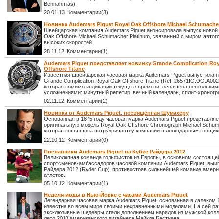
Bennahmias).
20.01.13 Комментарии(3)
Новинка Audemars Piguet Royal Oak Offshore Michael Schumache
Швейцарская компания Audemars Piguet анонсировала выпуск новой
Oak Offshore Michael Schumacher Platinum, связанный с миром автого
высоких скоростей.
28.11.12 Комментарии(1)
Audemars Piguet представляет новинку Grande Complication Roy
Offshore Titane
Известная швейцарская часовая марка Audemars Piguet выпустила н
Grande Complication Royal Oak Offshore Titane (Ref. 26571IO.OO.A002
которая помимо индикации текущего времени, оснащена нескольки
усложнениями: минутный репетир, вечный календарь, сплит-хроногр
02.11.12 Комментарии(2)
Новинка от Audemars Piguet, посвященная Шумахеру
Основанная в 1875 году часовая марка Audemars Piguet представляе
оригинальную модель Royal Oak Offshore Chronograph Michael Schum
которая посвящена сотрудничеству компании с легендарным гонщик
22.10.12 Комментарии(0)
Посланники Audemars Piguet на Кубке Райдера 2012
Великолепная команда гольфистов из Европы, в основном состоящей
спортсменов-амбассадоров часовой компании Audemars Piguet, выиг
Райдера 2012 (Ryder Cup), противостояв сильнейшей команде амери
атлетов.
05.10.12 Комментарии(1)
Неделя моды в Нью-Йорке с часами Audemars Piguet
Легендарная часовая марка Audemars Piguet, основанная в далеком 1
известна во всем мире своими несравненными моделями. На сей ра
эксклюзивные шедевры стали дополнением нарядов из мужской колл
лето 2013 американского дизайнера Майкла Бастиана.