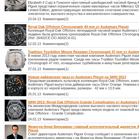
Elizabeth II Cup) в Гонконге престижный швейцарский часовой бренд
Piguet представил ограниченную серию ювелирных часов Millenary QE
Limited Edition, демонстрирующих великолепное сочетание классичес
элегантности, высокого искусства и механического совершенства.
23.04.13 Комментарии(2)
Royal Oak Offshore Chronograph 44 mm от Audemars Piguet
Коллекция Royal Oak Offshore легендарной часовой марки Audemars 
недавно была дополнена хронографом Royal Oak Offshore Chronogr
(Ref. 26402CE.OO.A002CA.01).
12.02.13 Комментарии(2)
Tradition Tourbillon Minute Repeater Chronograph 47 mm от Audem
В новом 2013 году известная часовая компания Audemars Piguet пор
поклонников рядом новинок. Среди них часы Tradition Tourbillon Minut
Chronograph 47 mm, оснащенные турбийоном и минутным репетиром
27.01.13 Комментарии(1)
Новые дайверские часы от Audemars Piguet на SIHH 2013
Продолжая развивать культовую коллекцию Royal Oak Offshore, ком
Audemars Piguet выпустила дайверские часы Diver Orange. Новинка 
в корпусе из черной керамики, размеры - 42 мм x 13,9 мм.
25.01.13 Комментарии(1)
SIHH 2013: Royal Oak Offshore Grande Complication от Audemars 
На женевском Международном салоне высокого часового искусства 
компания Audemars Piguet представила новую модель из знаковой ко
Oak Offshore - Grande Complication.
24.01.13 Комментарии(2)
Франсуа-Анри Беннамиас главный исполнительный директор 
Piguet
Совет директоров Audemars Piguet Group сообщает о назначении на 
исполнительного директора г-на Франсуа-Анри Беннамиас (François-