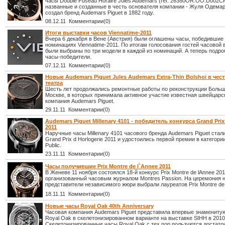
часы Double Fuseau Horaire Jules Audemars (ref. 26380OR.OO.D002CR
названные и созданные в честь основателя компании - Жуля Одемар
создал бренд Audemars Piguet в 1882 году.
08.12.11 Комментарии(0)
Итоги выставки часов Viennatime-2011
Вчера 6 декабря в Вене (Австрия) были оглашены часы, победившие
номинациях Viennatime-2011. По итогам голосования гостей часовой 
были выбраны по три модели в каждой из номинаций. А теперь подро
часы-победители.
07.12.11 Комментарии(0)
Новые Audemars Piguet Jules Audemars Extra-Thin Bolshoi в че
театра
Шесть лет продолжались ремонтные работы по реконструкции Больш
Москве, в которых принимала активное участие известная швейцарс
компания Audemars Piguet.
29.11.11 Комментарии(0)
Audemars Piguet Millenary 4101 - победитель конкурса Grand Prix 
2011
Наручные часы Millenary 4101 часового бренда Audemars Piguet стал
Grand Prix d Horlogerie 2011 и удостоились первой премии в категории
Public.
23.11.11 Комментарии(0)
Часы получившие Prix Montre de l`Annee 2011
В Женеве 11 ноября состоялся 18-й конкурс Prix Montre de lAnnee 201
организованный часовым журналом Montres Passion. На церемония 
представители независимого жюри выбрали лауреатов Prix Montre de 
18.11.11 Комментарии(0)
Новые часы Royal Oak 40th Anniversary
Часовая компания Audemars Piguet представила впервые знамениту
Royal Oak в скелетонизированном варианте на выставке SIHH в 2010 
Скелетонизированные часы Royal Oak с тех пор пользуются достат