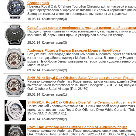
Chronograph
Новинка Royal Oak Offshore Tourbillon Chronograph от часовой марки
Piguet представлена в корпусе из платины с черным керамическим б
Заводная головка и кнопки хронографа выполнены из керамики.
15.03.14 Комментарии(3)
Серый цвет «яркая» особенность модных измерителей времени
Наряду с такими цветами - «бестселлерами», как черный, синий и ш
коричневый, серый цвет прочно утвердился в позиции тренда.
28.02.14 Комментарии(3)
Audemars Piguet и Неделя Высокой Моды в Нью-Йорке
Вот уже пять лет подряд часовая компания Audemars Piguet являетс
известного дизайнера одежды Майкла Бастиана. В этом году Неделя
моды в Нью-Йорке была проведена на территории художественного 
Museum of Art.
09.02.14 Комментарии(2)
SIHH-2014: Royal Oak Offshore Safari Vintage от Audemars Piguet
Часовая компания Audemars Piguet представила на прошедшей в Же
выставке Salon International de la Haute Horlogerie (SIHH-2014) новую
Oak Offshore Safari Vintage (Ref. 26470).
29.01.14 Комментарии(1)
SIHH-2014: Royal Oak Offshore Diver White Ceramic от Audemars P
На женевской часовой выставке SIHH-2014 часовой бренд Audemars 
представил новые часы Royal Oak Offshore Diver White Ceramic (Ref.
15707CB.OO.A010CA.01).
24.01.14 Комментарии(2)
Royal Oak Offshore Doha Limited Edition от Audemars Piguet
Часовая компания Audemars Piguet порадовала своих поклонников но
Oak Offshore Doha Limited Edition (Ref: 26219IO.OO.D005CR.01), вып