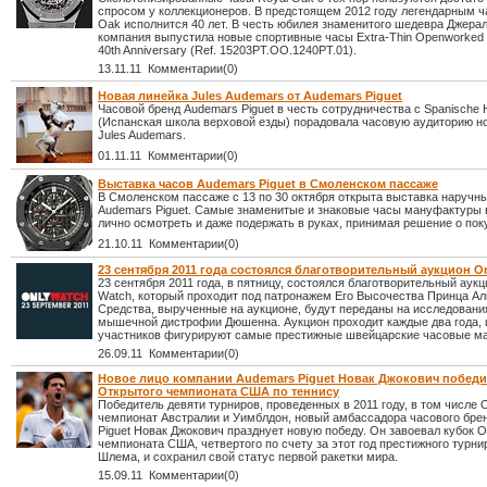
спросом у коллекционеров. В предстоящем 2012 году легендарным ч
Oak исполнится 40 лет. В честь юбилея знаменитого шедевра Джера
компания выпустила новые спортивные часы Extra-Thin Openworked
40th Anniversary (Ref. 15203PT.OO.1240PT.01).
13.11.11 Комментарии(0)
Новая линейка Jules Audemars от Audemars Piguet
Часовой бренд Audemars Piguet в честь сотрудничества с Spanische H
(Испанская школа верховой езды) порадовала часовую аудиторию н
Jules Audemars.
01.11.11 Комментарии(0)
Выставка часов Audemars Piguet в Смоленском пассаже
В Смоленском пассаже с 13 по 30 октября открыта выставка наручн
Audemars Piguet. Самые знаменитые и знаковые часы мануфактуры
лично осмотреть и даже подержать в руках, принимая решение о пок
21.10.11 Комментарии(0)
23 сентября 2011 года состоялся благотворительный аукцион O
23 сентября 2011 года, в пятницу, состоялся благотворительный аукц
Watch, который проходит под патронажем Его Высочества Принца Аль
Средства, вырученные на аукционе, будут переданы на исследовани
мышечной дистрофии Дюшенна. Аукцион проходит каждые два года, и
участников фигурируют самые престижные швейцарские часовые ма
26.09.11 Комментарии(0)
Новое лицо компании Audemars Piguet Новак Джокович победи
Открытого чемпионата США по теннису
Победитель девяти турниров, проведенных в 2011 году, в том числе
чемпионат Австралии и Уимблдон, новый амбассадора часового бре
Piguet Новак Джокович празднует новую победу. Он завоевал кубок 
чемпионата США, четвертого по счету за этот год престижного турн
Шлема, и сохранил свой статус первой ракетки мира.
15.09.11 Комментарии(0)