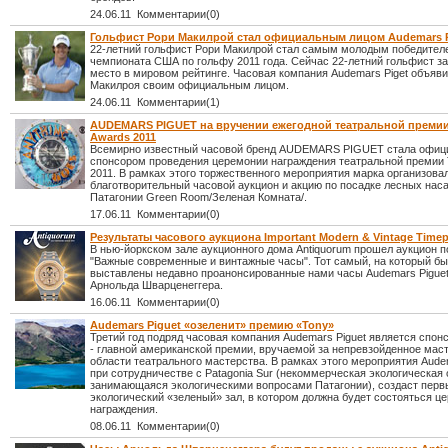
24.06.11 Комментарии(0)
Гольфист Рори Макилрой стал официальным лицом Audemars P
22-летний гольфист Рори Макилрой стал самым молодым победител
чемпионата США по гольфу 2011 года. Сейчас 22-летний гольфист з
место в мировом рейтинге. Часовая компания Audemars Piget объяв
Макилроя своим официальным лицом.
24.06.11 Комментарии(1)
AUDEMARS PIGUET на вручении ежегодной театральной премии
Awards 2011
Всемирно известный часовой бренд AUDEMARS PIGUET стала офи
спонсором проведения церемонии награждения театральной премии 
2011. В рамках этого торжественного мероприятия марка организова
благотворительный часовой аукцион и акцию по посадке лесных нас
Патагонии Green Room/Зеленая Комната/.
17.06.11 Комментарии(0)
Результаты часового аукциона Important Modern & Vintage Timep
В нью-йоркском зале аукционного дома Antiquorum прошел аукцион 
"Важные современные и винтажные часы". Тот самый, на который б
выставлены недавно проанонсированные нами часы Audemars Piguet
Арнольда Шварценеггера.
16.06.11 Комментарии(0)
Audemars Piguet «озеленит» премию «Тоny»
Третий год подряд часовая компания Audemars Piguet является спон
- главной американской премии, вручаемой за непревзойденное мас
области театрального мастерства. В рамках этого мероприятия Aude
при сотрудничестве с Patagonia Sur (некоммерческая экологическая 
занимающаяся экологическими вопросами Патагонии), создаст перв
экологический «зеленый» зал, в котором должна будет состояться ц
награждения.
08.06.11 Комментарии(0)