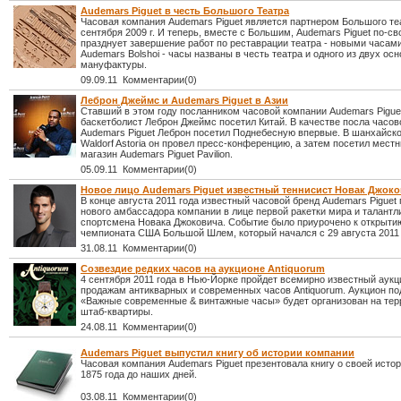
Audemars Piguet в честь Большого Театра
Часовая компания Audemars Piguet является партнером Большого те
сентября 2009 г. И теперь, вместе с Большим, Audemars Piguet по-с
празднует завершение работ по реставрации театра - новыми часами
Audemars Bolshoi - часы названы в честь театра и одного из двух ос
мануфактуры.
09.09.11 Комментарии(0)
Леброн Джеймс и Audemars Piguet в Азии
Ставший в этом году посланником часовой компании Audemars Pigue
баскетболист Леброн Джеймс посетил Китай. В качестве посла часо
Audemars Piguet Леброн посетил Поднебесную впервые. В шанхайск
Waldorf Astoria он провел пресс-конференцию, а затем посетил мест
магазин Audemars Piguet Pavilion.
05.09.11 Комментарии(0)
Новое лицо Audemars Piguet известный теннисист Новак Джок
В конце августа 2011 года известный часовой бренд Audemars Piguet
нового амбассадора компании в лице первой ракетки мира и талантл
спортсмена Новака Джоковича. Событие было приурочено к открыти
чемпионата США Большой Шлем, который начался с 29 августа 2011 
31.08.11 Комментарии(0)
Созвездие редких часов на аукционе Antiquorum
4 сентября 2011 года в Нью-Йорке пройдет всемирно известный аукц
продажам антикварных и современных часов Antiquorum. Аукцион по
«Важные современные & винтажные часы» будет организован на тер
штаб-квартиры.
24.08.11 Комментарии(0)
Audemars Piguet выпустил книгу об истории компании
Часовая компания Audemars Piguet презентовала книгу о своей истор
1875 года до наших дней.
03.08.11 Комментарии(0)