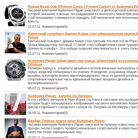
Новые Royal Oak Offshore Ginza 7 Forged Carbon от Audemars Pi
Часовая компания Audemars Piguet участвует в долгосрочной компан
которой оказание помощи, пострадавшим от японского землетрясени
этой программы планируется передать 100 миллионов иен японском
Кресту.
22.07.11 Комментарии(0)
Известный гольфист Даррен Кларк стал официальным лицом 
Piguet
Британский гольфист Даррен Кларк стал третьим послом после Рори
Грэма Макдауэлла, который 17 июля стал победителем серии турнир
Шлема по гольфу». Эта победа позволит ему вернуться в элиту голь
21.07.11 Комментарии(0)
Audemars Piguet представил три новых хронографа из коллекц
Offshore
Размеры корпуса, элементы дизайна и использованные материалы п
новых моделей «обыграны» по-новому. В моделях сохранена общая 
дизайна, в котором можно идентифицировать часы из данной коллекц
спортивные наручные часы идеальный баланс мощного дизайна и
функциональности.
08.07.11 Комментарии(0)
Audemars Piguet - калибр св. Патрика
В эту субботу вечером в Нью-Йорке состоится световая инсталляция 
которое будет проецировать изображение часового механизма Audema
фасад старейшего городского собора св. Патрика на Мелберри стрит.
04.05.11 Комментарии(0)
Джеймс Леброн новое лицо Audemars Piguet
Часовая компания Audemars Piguet, как и все остальные известные 
бренды, желает видеть профессиональных спортсменов и известных
качестве своих официальных лиц.
03.05.11 Комментарии(0)