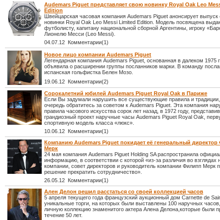
Audemars Piguet представляет свою новинку Royal Oak Leo Mess
Edition
Швейцарская часовая компания Audemars Piguet анонсирует выпуск
новинки Royal Oak Leo Messi Limited Edition. Модель посвящена вы
футболисту, капитану национальной сборной Аргентины, игроку «Ба
Лионелю Месси (Leo Messi).
04.07.12 Комментарии(1)
Новое лицо компании Audemars Piguet
Легендарная компания Audemars Piguet, основанная в далеком 1975 г
объявила о расширении группы посланников марки. В команду посл
испанская гольфистка Белен Мозо.
19.06.12 Комментарии(2)
Сорокалетний юбилей Audemars Piguet Royal Oak в Париже
Если Вы задумали нарушить все существующие правила и традиции,
очередь обратитесь за советом к Audemars Piguet. Эта компания на
правила часового искусства сорок лет назад, в 1972 году, представи
грандиозный проект наручные часы Audemars Piguet Royal Oak, перв
спортивную модель класса «люкс».
10.06.12 Комментарии(1)
Компанию Audemars Piguet покидает её генеральный директор
Мерк
24 мая компания Audemars Piguet Holding SA распространила офици
информацию, в соответствии с которой «из-за различия во взглядах 
компании, совет директоров и руководитель компании Филипп Мерк 
решение прекратить сотрудничество».
26.05.12 Комментарии(1)
Ален Делон решил расстаться со своей коллекцией часов
5 апреля текущего года французский аукционный дом Carnette de Sai
уникальные торги, на которых были выставлены 100 наручных часов
личную коллекцию знаменитого актера Алена Делона,которые были п
течение 50 лет.