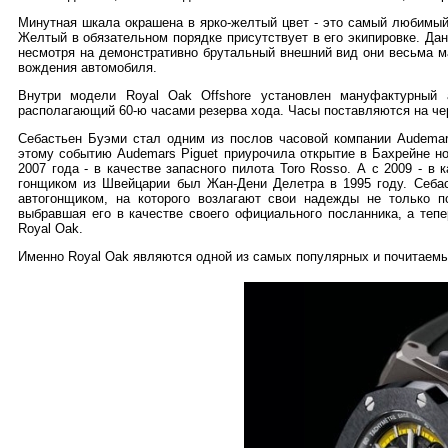
Минутная шкала окрашена в ярко-желтый цвет - это самый любимый
Желтый в обязательном порядке присутствует в его экипировке. Д
несмотря на демонстративно брутальный внешний вид они весьма м
вождения автомобиля.
Внутри модели Royal Oak Offshore установлен мануфактурный 
располагающий 60-ю часами резерва хода. Часы поставляются на че
Себастьен Буэми стал одним из послов часовой компании Audemars
этому событию Audemars Piguet приурочила открытие в Бахрейне н
2007 года - в качестве запасного пилота Toro Rosso. А с 2009 - в
гонщиком из Швейцарии был Жан-Дени Делетра в 1995 году. Себа
автогонщиком, на которого возлагают свои надежды не только п
выбравшая его в качестве своего официального посланника, а теп
Royal Oak.
Именно Royal Oak являются одной из самых популярных и почитаемых