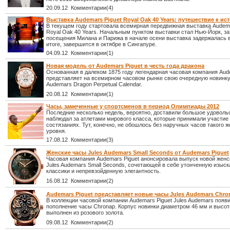
20.09.12 Комментарии(4)
Выставка Audemars Piguet Royal Oak 40 Years: путешествие к ис
В текущем году стартовала всемирная передвижная выставка Audema
Royal Oak 40 Years. Начальным пунктом выставки стал Нью-Йорк, з
посещения Милана и Парижа в начале осени выставка задержалась в
итоге, завершится в октябре в Сингапуре.
04.09.12 Комментарии(1)
Новая модель от Audemars Piguet в честь года дракона
Основанная в далеком 1875 году легендарная часовая компания Aud
представляет на всемирном часовом рынке свою очередную новинку
Audemars Dragon Perpetual Calendar.
20.08.12 Комментарии(1)
Часы, замеченные у спортсменов в период Олимпиады 2012
Последние несколько недель, вероятно, доставили большое удовольс
наблюдал за атлетами мирового класса, которые принимали участие
состязаниях. Тут, конечно, не обошлось без наручных часов такого ж
уровня.
17.08.12 Комментарии(3)
Женские часы Jules Audemars Small Seconds от Audemars Piguet
Часовая компания Audemars Piguet анонсировала выпуск новой жен
Jules Audemars Small Seconds, сочетающей в себе утонченную изыск
классики и непревзойденную элегантность.
16.08.12 Комментарии(2)
Audemars Piguet представляет новые часы Jules Audemars Chro
В коллекции часовой компании Audemars Piguet Jules Audemars появ
пополнение часы Chronap. Корпус новинки диаметром 46 мм и высот
выполнен из розового золота.
09.08.12 Комментарии(2)