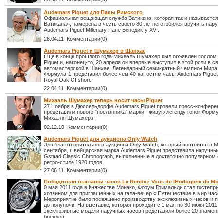
Audemars Piguet для Папы Римского
Официальная вещающая служба Ватикана, которая так и называется
Ватикана», намерена в честь своего 80-летнего юбилея вручить нар
Audemars Piguet Millenary Папе Бенедикту XVI.
28.04.11 Комментарии(0)
Audemars Piguet и Шумахер в Шанхае
Еще в конце прошлого года Михаэль Шумахер был объявлен послом
Piguet и, наконец-то, 20 апреля он впервые выступил в этой роли в с
автомастерской в Шанхае. Легендарный семикратный чемпион Мира 
Формула-1 представил более чем 40-ка гостям часы Audemars Piguet
Royal Oak Offshore.
22.04.11 Комментарии(0)
Михаэль Шумахер теперь носит часы Piguet
27 Ноября в Дюссельдорфе Audemars Piguet провели пресс-конферен
представили нового "посланника" марки - живую легенду гонок Форм
Михаэля Шумахера!
02.12.10 Комментарии(0)
Audemars Piguet для аукциона Only Watch
Для благотворительного аукциона Only Watch, который состоится в М
сентября, швейцарская марка Audemars Piguet представила наручны
Gstaad Classic Chronograph, выполненные в достаточно популярном 
ретро-стиле 1920 годов.
27.06.11 Комментарии(0)
Победители выставки часов Le Rendez-Vous de lHorlogerie de M
0 мая 2011 года в Княжестве Монако, Форум Гримальди стал гостеп
хозяином для приглашенных на гала-вечер « Путешествие в мир часо
Мероприятие было посвящено производству эксклюзивных часов и п
до полуночи. На выставке, которая проходит с 1 мая по 30 июня 2011 
эксклюзивные модели наручных часов представили более 20 знаме
брендов.