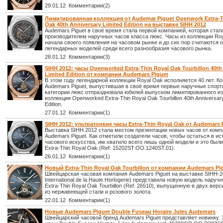
29.01.12 Комментарии(2)
Лимитированная коллекция от Audemar Piguet Openwork Extra-T
Oak 40th Anniversary Limited Edition на выставке SIHH 2012
Audemars Piguet в своё время стала первой компанией, которая стал
производителем наручных часов класса люкс. Часы из коллекции Roy
начала своего появления на часовом рынке и до сих пор считаются 
легендарных моделей среди всего разнообразия часового рынка.
28.01.12 Комментарии(3)
SIHH 2012: часы Openworked Extra-Thin Royal Oak Tourbillon 40th
Limited Edition от компании Audemars Piguet
В этом году легендарной коллекции Royal Oak исполняется 40 лет. К
Audemars Piguet, выпустившая в своё время первые наручные спор
категории люкс отпраздновала юбилей выпуском лимитированного и
коллекция Openworked Extra-Thin Royal Oak Tourbillon 40th Anniversary
Edition.
27.01.12 Комментарии(1)
SIHH 2012: ультратонкие часы Extra-Thin Royal Oak от Audemars 
Выставка SIHH 2012 стала местом презентации новых часов от комп
Audemars Piguet. Как отметили создатели часов, чтобы остаться в ис
часового искусства, им хватило всего лишь одной модели и это был
Extra-Thin Royal Oak (Ref: 15202ST.OO.1240ST.01).
26.01.12 Комментарии(1)
Новый Extra-Thin Royal Oak Tourbillon от компании Audemars Pi
Швейцарская часовая компания Audemars Piguet на выставке SIHH-2
International de la Haute Horlogerie) представила новую модель наруч
Extra-Thin Royal Oak Tourbillon (Ref. 26510), выпущенную в двух верс
из нержавеющей стали и розового золота.
22.01.12 Комментарии(1)
Новые Audemars Piguet Double Fuseau Horaire Jules Audemars
Швейцарский часовой бренд Audemars Piguet представляет новинку.