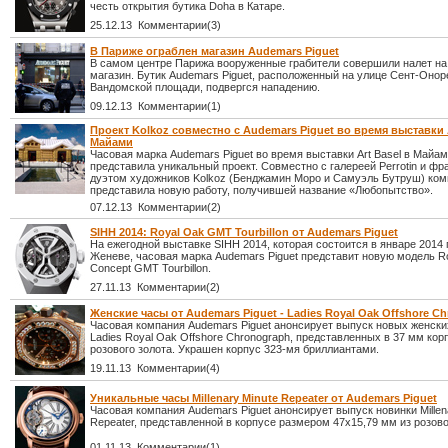
честь открытия бутика Doha в Катаре.
25.12.13 Комментарии(3)
В Париже ограблен магазин Audemars Piguet
В самом центре Парижа вооруженные грабители совершили налет н
магазин. Бутик Audemars Piguet, расположенный на улице Сент-Оноре
Вандомской площади, подвергся нападению.
09.12.13 Комментарии(1)
Проект Kolkoz совместно с Audemars Piguet во время выставки A
Майами
Часовая марка Audemars Piguet во время выставки Art Basel в Майа
представила уникальный проект. Совместно с галереей Perrotin и ф
дуэтом художников Kolkoz (Бенджамин Моро и Самуэль Бутруш) ко
представила новую работу, получившей название «Любопытство».
07.12.13 Комментарии(2)
SIHH 2014: Royal Oak GMT Tourbillon от Audemars Piguet
На ежегодной выставке SIHH 2014, которая состоится в январе 2014 
Женеве, часовая марка Audemars Piguet представит новую модель R
Concept GMT Tourbillon.
27.11.13 Комментарии(2)
Женские часы от Audemars Piguet - Ladies Royal Oak Offshore C
Часовая компания Audemars Piguet анонсирует выпуск новых женски
Ladies Royal Oak Offshore Chronograph, представленных в 37 мм кор
розового золота. Украшен корпус 323-мя бриллиантами.
19.11.13 Комментарии(4)
Уникальные часы Millenary Minute Repeater от Audemars Piguet
Часовая компания Audemars Piguet анонсирует выпуск новинки Millen
Repeater, представленной в корпусе размером 47х15,79 мм из розово
01.11.13 Комментарии(1)