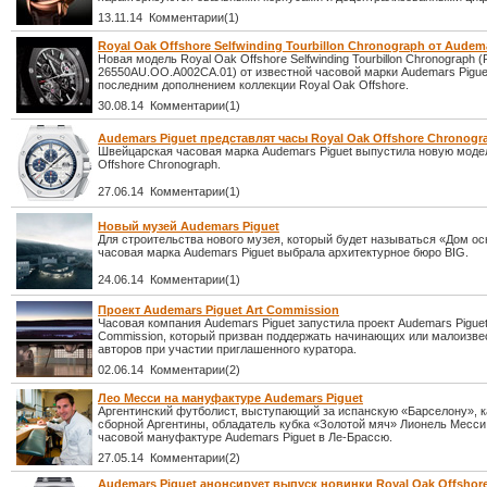
13.11.14 Комментарии(1)
Royal Oak Offshore Selfwinding Tourbillon Chronograph от Audem
Новая модель Royal Oak Offshore Selfwinding Tourbillon Chronograph (
26550AU.OO.A002CA.01) от известной часовой марки Audemars Pigue
последним дополнением коллекции Royal Oak Offshore.
30.08.14 Комментарии(1)
Audemars Piguet представлят часы Royal Oak Offshore Chronogr
Швейцарская часовая марка Audemars Piguet выпустила новую моде
Offshore Chronograph.
27.06.14 Комментарии(1)
Новый музей Audemars Piguet
Для строительства нового музея, который будет называться «Дом о
часовая марка Audemars Piguet выбрала архитектурное бюро BIG.
24.06.14 Комментарии(1)
Проект Audemars Piguet Art Commission
Часовая компания Audemars Piguet запустила проект Audemars Piguet
Commission, который призван поддержать начинающих или малоизв
авторов при участии приглашенного куратора.
02.06.14 Комментарии(2)
Лео Месси на мануфактуре Audemars Piguet
Аргентинский футболист, выступающий за испанскую «Барселону», к
сборной Аргентины, обладатель кубка «Золотой мяч» Лионель Месси
часовой мануфактуре Audemars Piguet в Ле-Брассю.
27.05.14 Комментарии(2)
Audemars Piguet анонсирует выпуск новинки Royal Oak Offshore