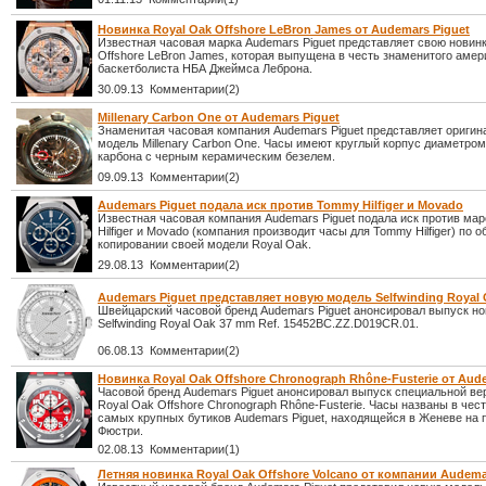
Новинка Royal Oak Offshore LeBron James от Audemars Piguet
Известная часовая марка Audemars Piguet представляет свою новин
Offshore LeBron James, которая выпущена в честь знаменитого амер
баскетболиста НБА Джеймса Леброна.
30.09.13 Комментарии(2)
Millenary Carbon One от Audemars Piguet
Знаменитая часовая компания Audemars Piguet представляет ориги
модель Millenary Carbon One. Часы имеют круглый корпус диаметром
карбона с черным керамическим безелем.
09.09.13 Комментарии(2)
Audemars Piguet подала иск против Tommy Hilfiger и Movado
Известная часовая компания Audemars Piguet подала иск против ма
Hilfiger и Movado (компания производит часы для Tommy Hilfiger) по 
копировании своей модели Royal Oak.
29.08.13 Комментарии(2)
Audemars Piguet представляет новую модель Selfwinding Royal
Швейцарский часовой бренд Audemars Piguet анонсировал выпуск н
Selfwinding Royal Oak 37 mm Ref. 15452BC.ZZ.D019CR.01.
06.08.13 Комментарии(2)
Новинка Royal Oak Offshore Chronograph Rhône-Fusterie от Aud
Часовой бренд Audemars Piguet анонсировал выпуск специальной ве
Royal Oak Offshore Chronograph Rhône-Fusterie. Часы названы в чест
самых крупных бутиков Audemars Piguet, находящейся в Женеве на
Фюстри.
02.08.13 Комментарии(1)
Летняя новинка Royal Oak Offshore Volcano от компании Audema