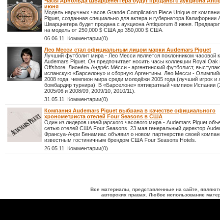
Часы Арнольда Шварценеггера будут проданы с аукциона Anti
июня
Модель наручных часов Grande Complication Piece Unique от компан
Piguet, созданная специально для актера и губернатора Калифорнии
Шварцнегера будет продана с аукциона Antiquorum 8 июня. Предвари
на модель от 250,000 $ США до 350,000 $ США.
06.06.11 Комментарии(0)
Лео Месси стал официальным лицом марки Audemars Piguet
Лучший футболит мира - Лео Месси является поклонником часовой 
Audemars Piguet. Он предпочитает носить часы коллекции Royal Oak 
Offshore. Лионе́ль Андре́с Ме́сси - аргентинский футболист, выступа
испанскую «Барселону» и сборную Аргентины. Лео Месси - Олимпий
2008 года, чемпион мира среди молодёжи 2005 года (лучший игрок и
бомбардир турнира). В «Барселоне» пятикратный чемпион Испании (
2005/06 и 2008/09, 2009/10, 2010/11).
31.05.11 Комментарии(0)
Компания Audemars Piguet выбрана в качестве официального
хронометриста отелей Four Seasons в США
Один из лидеров швейцарского часового мира - Audemars Piguet объ
сетью отелей США Four Seasons. 23 мая генеральный директор Aude
Франсуа-Анри Бенамиас объявил о новом партнерстве своей компан
известным гостиничным брендом США Four Seasons Hotels.
26.05.11 Комментарии(0)
Все материалы, представленные на сайте, являют
авторских правах. Любое использование матер