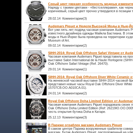
Серый цвет «яркая» особенность модных измерит
Наряду с такими цветами - «бестселлерами», как черн
коричневый, серый цвет прочно утвердился в позиции 
28.02.14 Комментарии(3)
Audemars Piguet и Неделя Высокой Моды в Нью-Й
Вот уже пять лет подряд часовая компания Audemars P
известного дизайнера одежды Майкла Бастиана. В это
моды в Нью-Йорке была проведена на территории худо
Museum of Art.
09.02.14 Комментарии(2)
SIHH-2014: Royal Oak Offshore Safari Vintage от Aud
Часовая компания Audemars Piguet представила на п
выставке Salon International de la Haute Horlogerie (SI
Oak Offshore Safari Vintage (Ref. 26470).
29.01.14 Комментарии(1)
SIHH-2014: Royal Oak Offshore Diver White Ceramic 
На женевской часовой выставке SIHH-2014 часовой бр
представил новые часы Royal Oak Offshore Diver White 
15707CB.OO.A010CA.01).
24.01.14 Комментарии(2)
Royal Oak Offshore Doha Limited Edition от Audemar
Часовая компания Audemars Piguet порадовала своих п
Oak Offshore Doha Limited Edition (Ref: 26219IO.OO.D
честь открытия бутика Doha в Катаре.
25.12.13 Комментарии(3)
В Париже ограблен магазин Audemars Piguet
В самом центре Парижа вооруженные грабители совер
магазин. Бутик Audemars Piguet, расположенный на ули