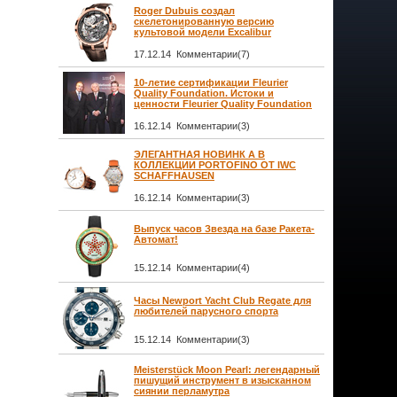
Roger Dubuis создал
скелетонированную версию
культовой модели Excalibur
17.12.14 Комментарии(7)
10-летие сертификации Fleurier
Quality Foundation. Истоки и
ценности Fleurier Quality Foundation
16.12.14 Комментарии(3)
ЭЛЕГАНТНАЯ НОВИНК А В
КОЛЛЕКЦИИ PORTOFINO ОТ IWC
SCHAFFHAUSEN
16.12.14 Комментарии(3)
Выпуск часов Звезда на базе Ракета-
Автомат!
15.12.14 Комментарии(4)
Часы Newport Yacht Club Regate для
любителей парусного спорта
15.12.14 Комментарии(3)
Meisterstück Moon Pearl: легендарный
пишущий инструмент в изысканном
сиянии перламутра