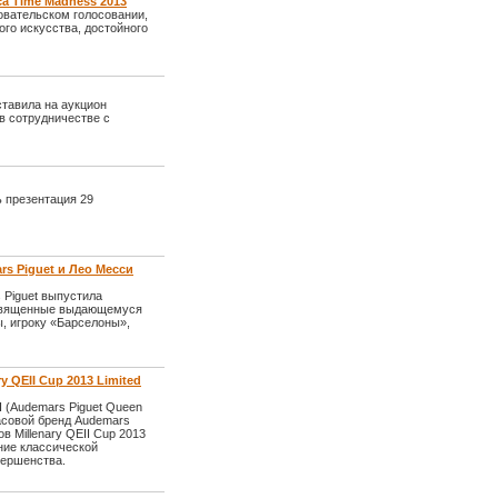
а Time Madness 2013
овательском голосовании,
го искусства, достойного
тавила на аукцион
в сотрудничестве с
ь презентация 29
rs Piguet и Лео Месси
 Piguet выпустила
посвященные выдающемуся
, игроку «Барселоны»,
 QEII Cup 2013 Limited
I (Audemars Piguet Queen
часовой бренд Audemars
 Millenary QEII Cup 2013
ние классической
вершенства.