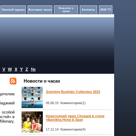
Новости о
Часовой журнал
Выставки часов
Контакты
PAM TV
часах
V
W
X
Y
Z
№
Новости о часах
Quinting Bushido Collection 2015
едителем
Виджией
05.06.15 Комментарии(1)
 особой
Новогодний ужин Chopard в отеле
остей» в
«Barvikha Hotel & Spa»
llenary,
17.12.14 Комментарии(4)