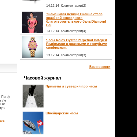
14.12.14 Комментарии(2)
Знаменитая певица Рианна стала
хозяйкой ежегодного
благотворительного бала Diamond
Bal
13.12.14 Комментарии(4)
Часы Rolex Oyster Perpetual Datejust
Pearlmaster с розовыми и голубыми
сапфирами.
13.12.14 Комментарии(3)
Все новости
Часовой журнал
Приметы и суеверия про часы
 Пиге)
е Ле
ные
овую
Швейцарские часы
ars