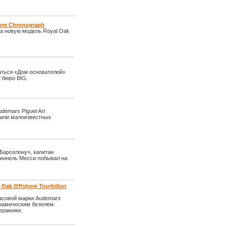
ore Chronograph
а новую модель Royal Oak
ваться «Дом основателей»
 бюро BIG.
demars Piguet Art
 или малоизвестных
Барселону», капитан
Лионель Месси побывал на
Oak Offshore Tourbillon
 часовой марки Audemars
ерамическим безелем.
ерамики.