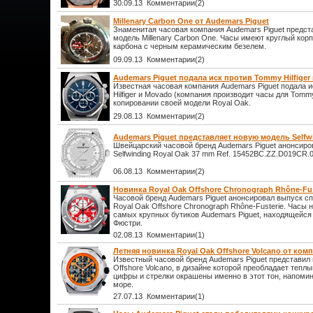
30.09.13 Комментарии(2)
Millenary Carbon One от Audemars Piguet
Знаменитая часовая компания Audemars Piguet предст
модель Millenary Carbon One. Часы имеют круглый кор
карбона с черным керамическим безелем.
09.09.13 Комментарии(2)
Audemars Piguet подала иск против Tommy Hilfiger
Известная часовая компания Audemars Piguet подала 
Hilfiger и Movado (компания производит часы для Tommy 
копировании своей модели Royal Oak.
29.08.13 Комментарии(2)
Audemars Piguet представляет новую модель Selfw
Швейцарский часовой бренд Audemars Piguet анонсиро
Selfwinding Royal Oak 37 mm Ref. 15452BC.ZZ.D019CR.0
06.08.13 Комментарии(2)
Новинка Royal Oak Offshore Chronograph Rhône-Fus
Часовой бренд Audemars Piguet анонсировал выпуск с
Royal Oak Offshore Chronograph Rhône-Fusterie. Часы н
самых крупных бутиков Audemars Piguet, находящейся
Фюстри.
02.08.13 Комментарии(1)
Летняя новинка Royal Oak Offshore Volcano от ком
Известный часовой бренд Audemars Piguet представил
Offshore Volcano, в дизайне которой преобладает тепл
цифры и стрелки окрашены именно в этот тон, напомин
море.
27.07.13 Комментарии(1)