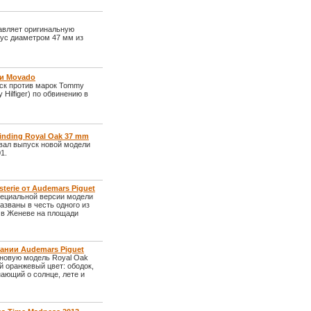
авляет оригинальную
пус диаметром 47 мм из
 и Movado
иск против марок Tommy
Hilfiger) по обвинению в
inding Royal Oak 37 mm
вал выпуск новой модели
1.
terie от Audemars Piguet
пециальной версии модели
азваны в честь одного из
 в Женеве на площади
пании Audemars Piguet
 новую модель Royal Oak
ый оранжевый цвет: ободок,
ающий о солнце, лете и