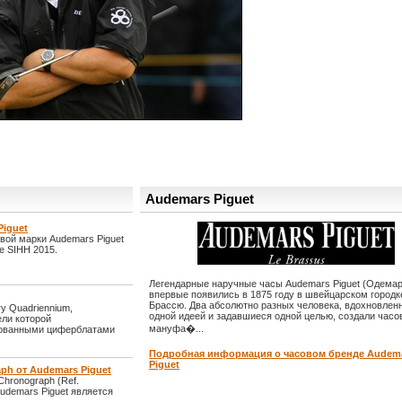
Audemars Piguet
Piguet
овой марки Audemars Piguet
е SIHH 2015.
Легендарные наручные часы Audemars Piguet (Одемар
впервые появились в 1875 году в швейцарском городк
Брассю. Два абсолютно разных человека, вдохновлен
ry Quadriennium,
одной идеей и задавшиеся одной целью, создали час
ели которой
мануфа�...
зованными циферблатами
Подробная информация о часовом бренде Audem
Piguet
aph от Audemars Piguet
Chronograph (Ref.
udemars Piguet является