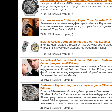
Часы Audemars Piguet стали победителями конкурс
Timepiece Madness 2013 конкурс, основанный на польз
определяющий лучшего представителя высокого часово
звания «Часы года».
25.06.13 Комментарии(2)
Настенные часы Audemars Piguet Tony Awards-2013
Знаменитая часовая мануфактура Audemars Piguet выс
оригинальные настенные часы, которые были созданы 
премией Tony Awards-2013.
24.06.13 Комментарии(3)
Выставка часов Аudemars Piguet в бутике Da Vinci
В конце мая текущего года в бутике Da Vinci состоялас
уникальных музейных экспонатов Audemars Piguet.
16.06.13 Комментарии(2)
Часы Royal Oak Leo Messi Limited Edition от Audema
были проданы за 65500 евро
В прошлом году известная часовая компания Audemars
наручные часы Royal Oak Leo Messi Limited Edition, 
футболисту, капитану национальной сборной Аргентины
Лионелю Месси (Leo Messi).
13.05.13 Комментарии(1)
Audemars Piguet представил новую модель Millenary
Edition
В честь 15-летнего юбилея кубка королевы Елизаветы I
Elizabeth II Cup) в Гонконге престижный швейцарский 
Piguet представил ограниченную серию ювелирных часов
Limited Edition, демонстрирующих великолепное сочета
элегантности, высокого искусства и механического со
23.04.13 Комментарии(2)