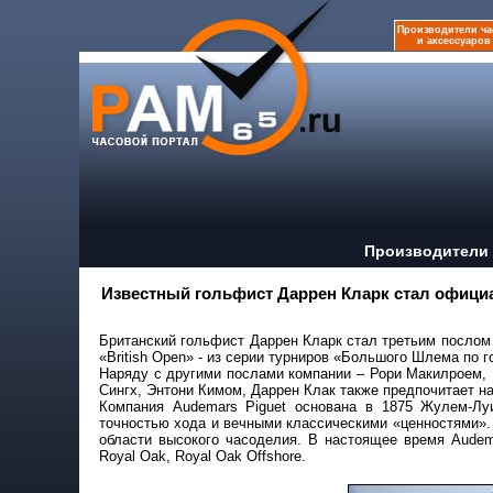
Производители ча
и аксессуаров
Производители 
Известный гольфист Даррен Кларк стал офици
Британский гольфист Даррен Кларк стал третьим послом
«British Open» - из серии турниров «Большого Шлема по 
Наряду с другими послами компании – Рори Макилроем
Сингх, Энтони Кимом, Даррен Клак также предпочитает на
Компания Audemars Piguet основана в 1875 Жулем-Лу
точностью хода и вечными классическими «ценностями».
области высокого часоделия. В настоящее время Audema
Royal Oak, Royal Oak Offshore.