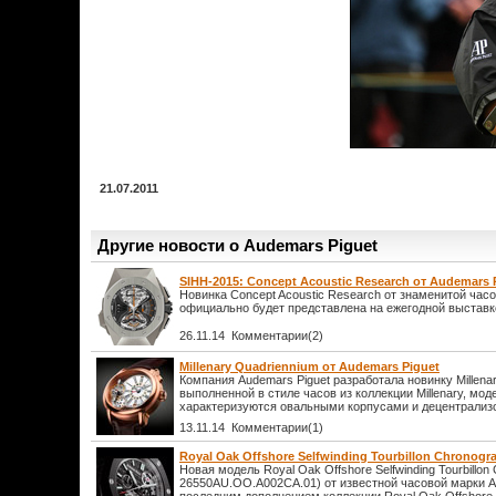
21.07.2011
Другие новости о Audemars Piguet
SIHH-2015: Concept Acoustic Research от Audemars 
Новинка Concept Acoustic Research от знаменитой час
официально будет представлена на ежегодной выставк
26.11.14 Комментарии(2)
Millenary Quadriennium от Audemars Piguet
Компания Audemars Piguet разработала новинку Millena
выполненной в стиле часов из коллекции Millenary, мод
характеризуются овальными корпусами и децентрали
13.11.14 Комментарии(1)
Royal Oak Offshore Selfwinding Tourbillon Chronogr
Новая модель Royal Oak Offshore Selfwinding Tourbillon 
26550AU.OO.A002CA.01) от известной часовой марки A