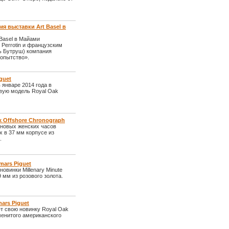
мя выставки Art Basel в
 Basel в Майами
 Perrotin и французским
ь Бутруш) компания
опытство».
guet
 январе 2014 года в
овую модель Royal Oak
k Offshore Chronograph
 новых женских часов
х в 37 мм корпусе из
.
mars Piguet
овинки Millenary Minute
 мм из розового золота.
ars Piguet
т свою новинку Royal Oak
менитого американского