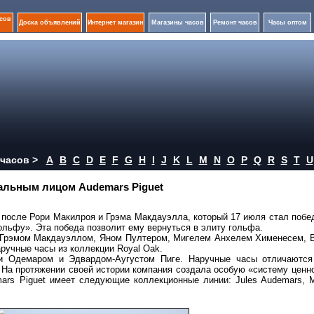
сов
Доска объявлений
Интернет магазин
Магазины часов
Ремонт часов
Часы оптом
часов >
A
B
C
D
E
F
G
H
I
J
K
L
M
N
O
P
Q
R
S
T
U
альным лицом Audemars Piguet
 после Рори Макилроя и Грэма Макдауэлла, который 17 июля стал поб
гольфу». Эта победа позволит ему вернуться в элиту гольфа.
, Грэмом Макдауэллом, Яном Пултером, Мигелем Анхелем Хименесем, 
ручные часы из коллекции Royal Oak.
и Одемаром и Эдвардом-Аугустом Пиге. Наручные часы отличаются
 На протяжении своей истории компания создала особую «систему ценн
rs Piguet имеет следующие коллекционные линии: Jules Audemars, Mi