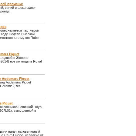
елей времени!
ый, синий и шоколадно-
тренда.
орке
iguet является партнером
м году Неделя Высокой
жественного музея Rubin
emars Piguet
рошедшей в Женеве
HH-2014) новую модель Royal
от Audemars Piguet
енд Audemars Piguet
Ceramic (Ref.
s Piguet
оклонников новинкой Royal
005CR.01), выпущенной в
шили налет на ювелирный
це Сент-Оноре, недалеко от