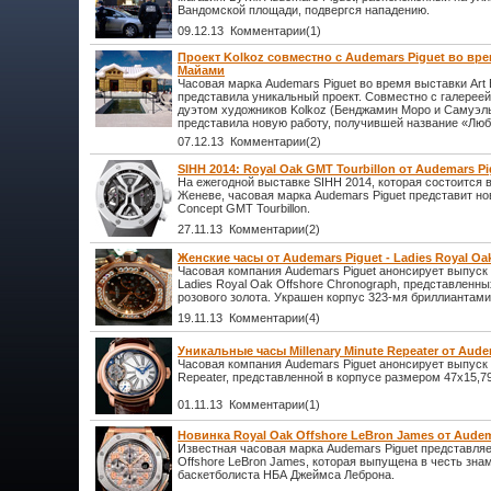
Вандомской площади, подвергся нападению.
09.12.13 Комментарии(1)
Проект Kolkoz совместно с Audemars Piguet во вре
Майами
Часовая марка Audemars Piguet во время выставки Art
представила уникальный проект. Совместно с галереей
дуэтом художников Kolkoz (Бенджамин Моро и Самуэл
представила новую работу, получившей название «Люб
07.12.13 Комментарии(2)
SIHH 2014: Royal Oak GMT Tourbillon от Audemars Pi
На ежегодной выставке SIHH 2014, которая состоится в
Женеве, часовая марка Audemars Piguet представит н
Concept GMT Tourbillon.
27.11.13 Комментарии(2)
Женские часы от Audemars Piguet - Ladies Royal Oa
Часовая компания Audemars Piguet анонсирует выпуск
Ladies Royal Oak Offshore Chronograph, представленны
розового золота. Украшен корпус 323-мя бриллиантами
19.11.13 Комментарии(4)
Уникальные часы Millenary Minute Repeater от Aude
Часовая компания Audemars Piguet анонсирует выпуск н
Repeater, представленной в корпусе размером 47х15,79
01.11.13 Комментарии(1)
Новинка Royal Oak Offshore LeBron James от Audem
Известная часовая марка Audemars Piguet представляе
Offshore LeBron James, которая выпущена в честь зна
баскетболиста НБА Джеймса Леброна.