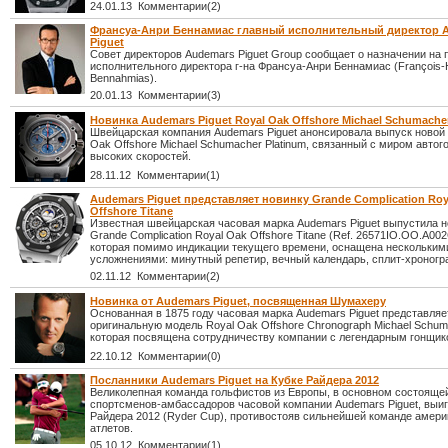
24.01.13 Комментарии(2)
Франсуа-Анри Беннамиас главный исполнительный директор 
Piguet
Совет директоров Audemars Piguet Group сообщает о назначении на 
исполнительного директора г-на Франсуа-Анри Беннамиас (François-
Bennahmias).
20.01.13 Комментарии(3)
Новинка Audemars Piguet Royal Oak Offshore Michael Schumache
Швейцарская компания Audemars Piguet анонсировала выпуск новой
Oak Offshore Michael Schumacher Platinum, связанный с миром автого
высоких скоростей.
28.11.12 Комментарии(1)
Audemars Piguet представляет новинку Grande Complication Roy
Offshore Titane
Известная швейцарская часовая марка Audemars Piguet выпустила н
Grande Complication Royal Oak Offshore Titane (Ref. 26571IO.OO.A002
которая помимо индикации текущего времени, оснащена нескольки
усложнениями: минутный репетир, вечный календарь, сплит-хроногр
02.11.12 Комментарии(2)
Новинка от Audemars Piguet, посвященная Шумахеру
Основанная в 1875 году часовая марка Audemars Piguet представляе
оригинальную модель Royal Oak Offshore Chronograph Michael Schum
которая посвящена сотрудничеству компании с легендарным гонщик
22.10.12 Комментарии(0)
Посланники Audemars Piguet на Кубке Райдера 2012
Великолепная команда гольфистов из Европы, в основном состоящей
спортсменов-амбассадоров часовой компании Audemars Piguet, выиг
Райдера 2012 (Ryder Cup), противостояв сильнейшей команде амери
атлетов.
05.10.12 Комментарии(1)