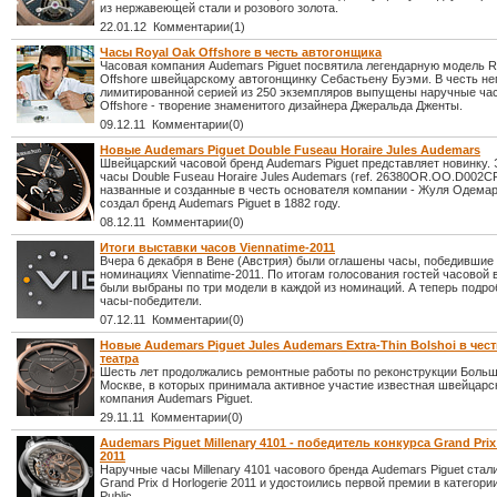
из нержавеющей стали и розового золота.
22.01.12 Комментарии(1)
Часы Royal Oak Offshore в честь автогонщика
Часовая компания Audemars Piguet посвятила легендарную модель R
Offshore швейцарскому автогонщинку Себастьену Буэми. В честь не
лимитированной серией из 250 экземпляров выпущены наручные ча
Offshore - творение знаменитого дизайнера Джеральда Дженты.
09.12.11 Комментарии(0)
Новые Audemars Piguet Double Fuseau Horaire Jules Audemars
Швейцарский часовой бренд Audemars Piguet представляет новинку.
часы Double Fuseau Horaire Jules Audemars (ref. 26380OR.OO.D002CR
названные и созданные в честь основателя компании - Жуля Одемар
создал бренд Audemars Piguet в 1882 году.
08.12.11 Комментарии(0)
Итоги выставки часов Viennatime-2011
Вчера 6 декабря в Вене (Австрия) были оглашены часы, победившие
номинациях Viennatime-2011. По итогам голосования гостей часовой 
были выбраны по три модели в каждой из номинаций. А теперь подро
часы-победители.
07.12.11 Комментарии(0)
Новые Audemars Piguet Jules Audemars Extra-Thin Bolshoi в че
театра
Шесть лет продолжались ремонтные работы по реконструкции Больш
Москве, в которых принимала активное участие известная швейцарс
компания Audemars Piguet.
29.11.11 Комментарии(0)
Audemars Piguet Millenary 4101 - победитель конкурса Grand Prix 
2011
Наручные часы Millenary 4101 часового бренда Audemars Piguet стал
Grand Prix d Horlogerie 2011 и удостоились первой премии в категории
Public.