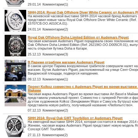
29.01.14 Комментарии(1)
SIHH-2014: Royal Oak Offshore Diver White Ceramic от Audemars P
На женевской часовой выставке SIHH-2014 часовой бренд Audemars 
представил новые часы Royal Oak Offshore Diver White Ceramic (Ref.
15707CB.OO.A010CA.01).
24.01.14 Комментарии(2)
Royal Oak Offshore Doha Limited Edition от Audemars Piguet
Часовая компания Audemars Piguet порадовала своих поклонников но
Oak Offshore Doha Limited Edition (Ref: 26219IO.OO.D005CR.01), вып
честь открытия бутика Doha в Катаре.
25.12.13 Комментарии(3)
В Париже ограблен магазин Audemars Piguet
В самом центре Парижа вооруженные грабители совершили налет н
магазин. Бутик Audemars Piguet, расположенный на улице Сент-Оноре
Вандомской площади, подвергся нападению.
09.12.13 Комментарии(1)
Проект Kolkoz совместно с Audemars Piguet во время выставки A
Майами
Часовая марка Audemars Piguet во время выставки Art Basel в Майа
представила уникальный проект. Совместно с галереей Perrotin и ф
дуэтом художников Kolkoz (Бенджамин Моро и Самуэль Бутруш) ко
представила новую работу, получившей название «Любопытство».
07.12.13 Комментарии(2)
SIHH 2014: Royal Oak GMT Tourbillon от Audemars Piguet
На ежегодной выставке SIHH 2014, которая состоится в январе 2014 
Женеве, часовая марка Audemars Piguet представит новую модель R
Concept GMT Tourbillon.
27.11.13 Комментарии(2)