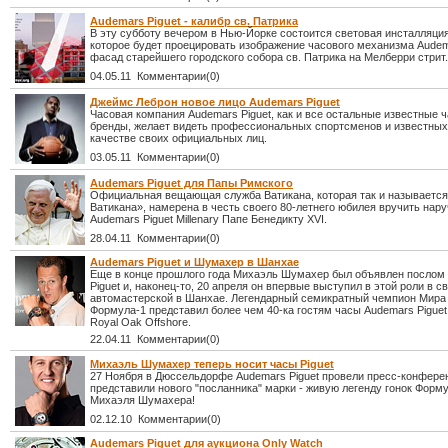
Audemars Piguet - калибр св. Патрика
В эту субботу вечером в Нью-Йорке состоится световая инсталляция 
которое будет проецировать изображение часового механизма Audema
фасад старейшего городского собора св. Патрика на Мелберри стрит.
04.05.11 Комментарии(0)
Джеймс Леброн новое лицо Audemars Piguet
Часовая компания Audemars Piguet, как и все остальные известные 
бренды, желает видеть профессиональных спортсменов и известных
качестве своих официальных лиц.
03.05.11 Комментарии(0)
Audemars Piguet для Папы Римского
Официальная вещающая служба Ватикана, которая так и называется
Ватикана», намерена в честь своего 80-летнего юбилея вручить нар
Audemars Piguet Millenary Папе Бенедикту XVI.
28.04.11 Комментарии(0)
Audemars Piguet и Шумахер в Шанхае
Еще в конце прошлого года Михаэль Шумахер был объявлен послом
Piguet и, наконец-то, 20 апреля он впервые выступил в этой роли в с
автомастерской в Шанхае. Легендарный семикратный чемпион Мира 
Формула-1 представил более чем 40-ка гостям часы Audemars Piguet
Royal Oak Offshore.
22.04.11 Комментарии(0)
Михаэль Шумахер теперь носит часы Piguet
27 Ноября в Дюссельдорфе Audemars Piguet провели пресс-конферен
представили нового "посланника" марки - живую легенду гонок Форм
Михаэля Шумахера!
02.12.10 Комментарии(0)
Audemars Piguet для аукциона Only Watch