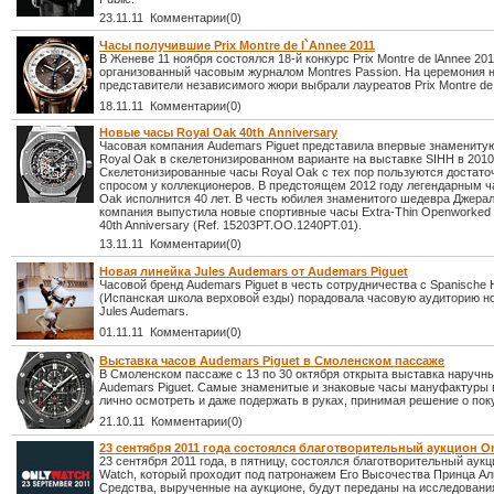
23.11.11 Комментарии(0)
Часы получившие Prix Montre de l`Annee 2011
В Женеве 11 ноября состоялся 18-й конкурс Prix Montre de lAnnee 201
организованный часовым журналом Montres Passion. На церемония 
представители независимого жюри выбрали лауреатов Prix Montre de 
18.11.11 Комментарии(0)
Новые часы Royal Oak 40th Anniversary
Часовая компания Audemars Piguet представила впервые знамениту
Royal Oak в скелетонизированном варианте на выставке SIHH в 2010 
Скелетонизированные часы Royal Oak с тех пор пользуются достат
спросом у коллекционеров. В предстоящем 2012 году легендарным ч
Oak исполнится 40 лет. В честь юбилея знаменитого шедевра Джера
компания выпустила новые спортивные часы Extra-Thin Openworked
40th Anniversary (Ref. 15203PT.OO.1240PT.01).
13.11.11 Комментарии(0)
Новая линейка Jules Audemars от Audemars Piguet
Часовой бренд Audemars Piguet в честь сотрудничества с Spanische H
(Испанская школа верховой езды) порадовала часовую аудиторию н
Jules Audemars.
01.11.11 Комментарии(0)
Выставка часов Audemars Piguet в Смоленском пассаже
В Смоленском пассаже с 13 по 30 октября открыта выставка наручн
Audemars Piguet. Самые знаменитые и знаковые часы мануфактуры
лично осмотреть и даже подержать в руках, принимая решение о пок
21.10.11 Комментарии(0)
23 сентября 2011 года состоялся благотворительный аукцион O
23 сентября 2011 года, в пятницу, состоялся благотворительный аукц
Watch, который проходит под патронажем Его Высочества Принца Аль
Средства, вырученные на аукционе, будут переданы на исследовани