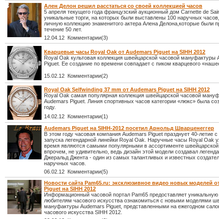
Ален Делон решил расстаться со своей коллекцией часов
5 апреля текущего года французский аукционный дом Carnette de Sai
уникальные торги, на которых были выставлены 100 наручных часов
личную коллекцию знаменитого актера Алена Делона,которые были п
течение 50 лет.
12.04.12 Комментарии(3)
Кварцевые часы Royal Oak от Audemars Piguet на SIHH 2012
Royal Oak культовая коллекция швейцарской часовой мануфактуры 
Piguet. Ее создание по времени совпадает с пиком кварцевого «наше
15.02.12 Комментарии(2)
Royal Oak Selfwinding 37 mm от Audemars Piguet на SIHH 2012
Royal Oak самая популярная коллекция швейцарской часовой ману
Audemars Piguet. Линия спортивных часов категории «люкс» была со
году.
14.02.12 Комментарии(1)
Audemars Piguet на SIHH-2012 посетил Арнольд Шварценеггер
В этом году часовая компания Audemars Piguet празднует 40-летие 
запуска легендарной линейки Royal Oak. Наручные часы Royal Oak у
время являются самыми популярными в ассортименте швейцарской 
впрочем, не удивительно, ведь дизайн этой модели создавал легенд
Джеральд Джента - один из самых талантливых и известных создате
наручных часов.
06.02.12 Комментарии(5)
Новости сайта Pam65.ru: эксклюзивное видео новых моделей о
Piguet на SIHH 2012
Информационный часовой портал Pam65 предоставляет уникальную
любителям часового искусства ознакомиться с новыми моделями ш
мануфактуры Audemars Piguet, представленными на ежегодном сало
часового искусства SIHH 2012.