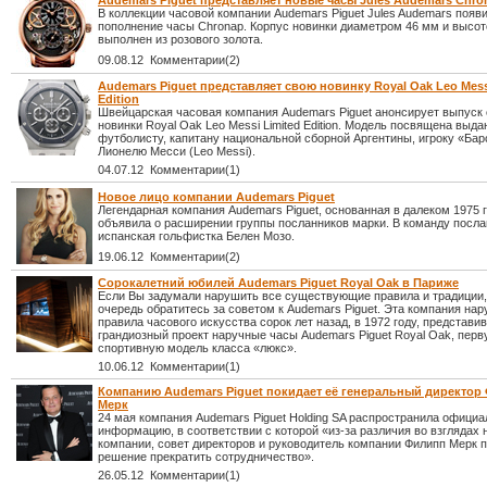
Audemars Piguet представляет новые часы Jules Audemars Chro
В коллекции часовой компании Audemars Piguet Jules Audemars появ
пополнение часы Chronap. Корпус новинки диаметром 46 мм и высот
выполнен из розового золота.
09.08.12 Комментарии(2)
Audemars Piguet представляет свою новинку Royal Oak Leo Mess
Edition
Швейцарская часовая компания Audemars Piguet анонсирует выпуск
новинки Royal Oak Leo Messi Limited Edition. Модель посвящена вы
футболисту, капитану национальной сборной Аргентины, игроку «Ба
Лионелю Месси (Leo Messi).
04.07.12 Комментарии(1)
Новое лицо компании Audemars Piguet
Легендарная компания Audemars Piguet, основанная в далеком 1975 г
объявила о расширении группы посланников марки. В команду посл
испанская гольфистка Белен Мозо.
19.06.12 Комментарии(2)
Сорокалетний юбилей Audemars Piguet Royal Oak в Париже
Если Вы задумали нарушить все существующие правила и традиции,
очередь обратитесь за советом к Audemars Piguet. Эта компания на
правила часового искусства сорок лет назад, в 1972 году, представи
грандиозный проект наручные часы Audemars Piguet Royal Oak, перв
спортивную модель класса «люкс».
10.06.12 Комментарии(1)
Компанию Audemars Piguet покидает её генеральный директор
Мерк
24 мая компания Audemars Piguet Holding SA распространила офици
информацию, в соответствии с которой «из-за различия во взглядах 
компании, совет директоров и руководитель компании Филипп Мерк 
решение прекратить сотрудничество».
26.05.12 Комментарии(1)