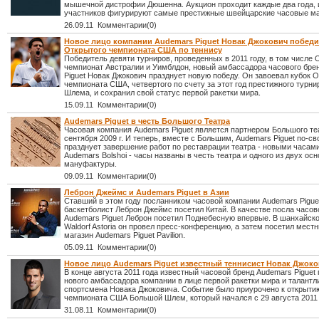
мышечной дистрофии Дюшенна. Аукцион проходит каждые два года, и
участников фигурируют самые престижные швейцарские часовые ма
26.09.11 Комментарии(0)
Новое лицо компании Audemars Piguet Новак Джокович победи
Открытого чемпионата США по теннису
Победитель девяти турниров, проведенных в 2011 году, в том числе
чемпионат Австралии и Уимблдон, новый амбассадора часового бре
Piguet Новак Джокович празднует новую победу. Он завоевал кубок 
чемпионата США, четвертого по счету за этот год престижного турн
Шлема, и сохранил свой статус первой ракетки мира.
15.09.11 Комментарии(0)
Audemars Piguet в честь Большого Театра
Часовая компания Audemars Piguet является партнером Большого те
сентября 2009 г. И теперь, вместе с Большим, Audemars Piguet по-с
празднует завершение работ по реставрации театра - новыми часами
Audemars Bolshoi - часы названы в честь театра и одного из двух ос
мануфактуры.
09.09.11 Комментарии(0)
Леброн Джеймс и Audemars Piguet в Азии
Ставший в этом году посланником часовой компании Audemars Pigue
баскетболист Леброн Джеймс посетил Китай. В качестве посла часо
Audemars Piguet Леброн посетил Поднебесную впервые. В шанхайск
Waldorf Astoria он провел пресс-конференцию, а затем посетил мест
магазин Audemars Piguet Pavilion.
05.09.11 Комментарии(0)
Новое лицо Audemars Piguet известный теннисист Новак Джок
В конце августа 2011 года известный часовой бренд Audemars Piguet
нового амбассадора компании в лице первой ракетки мира и талантл
спортсмена Новака Джоковича. Событие было приурочено к открыти
чемпионата США Большой Шлем, который начался с 29 августа 2011 
31.08.11 Комментарии(0)