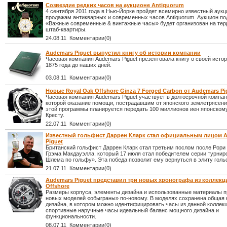
Созвездие редких часов на аукционе Antiquorum
4 сентября 2011 года в Нью-Йорке пройдет всемирно известный аукц
продажам антикварных и современных часов Antiquorum. Аукцион по
«Важные современные & винтажные часы» будет организован на тер
штаб-квартиры.
24.08.11 Комментарии(0)
Audemars Piguet выпустил книгу об истории компании
Часовая компания Audemars Piguet презентовала книгу о своей истор
1875 года до наших дней.
03.08.11 Комментарии(0)
Новые Royal Oak Offshore Ginza 7 Forged Carbon от Audemars Pi
Часовая компания Audemars Piguet участвует в долгосрочной компан
которой оказание помощи, пострадавшим от японского землетрясени
этой программы планируется передать 100 миллионов иен японском
Кресту.
22.07.11 Комментарии(0)
Известный гольфист Даррен Кларк стал официальным лицом 
Piguet
Британский гольфист Даррен Кларк стал третьим послом после Рори
Грэма Макдауэлла, который 17 июля стал победителем серии турнир
Шлема по гольфу». Эта победа позволит ему вернуться в элиту голь
21.07.11 Комментарии(0)
Audemars Piguet представил три новых хронографа из коллекц
Offshore
Размеры корпуса, элементы дизайна и использованные материалы п
новых моделей «обыграны» по-новому. В моделях сохранена общая 
дизайна, в котором можно идентифицировать часы из данной коллекц
спортивные наручные часы идеальный баланс мощного дизайна и
функциональности.
08.07.11 Комментарии(0)