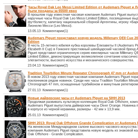
Часы Royal Oak Leo Messi Limited Edition от Audemars Piguet и 
были проданы за 65500 евро
В прошлом году известная часовая компания Audemars Piguet выпус
наручные часы Royal Oak Leo Messi Limited Edition, посвященные 
футболисту, капитану национальной сборной Аргентины, игроку «Ба
Лионелю Месси (Leo Messi).
13.05.13 Комментарии(1)
Audemars Piguet представил новую модель Millenary QEII Cup 20
Edition
В честь 15-летнего юбилея кубка королевы Елизаветы II (Audemars P
Elizabeth II Cup) в Гонконге престижный швейцарский часовой бренд
Piguet представил ограниченную серию ювелирных часов Millenary QE
Limited Edition, демонстрирующих великолепное сочетание классичес
элегантности, высокого искусства и механического совершенства.
23.04.13 Комментарии(2)
Tradition Tourbillon Minute Repeater Chronograph 47 mm от Audem
В новом 2013 году известная часовая компания Audemars Piguet пор
поклонников рядом новинок. Среди них часы Tradition Tourbillon Minut
Chronograph 47 mm, оснащенные турбийоном и минутным репетиром
27.01.13 Комментарии(1)
Новые дайверские часы от Audemars Piguet на SIHH 2013
Продолжая развивать культовую коллекцию Royal Oak Offshore, ком
Audemars Piguet выпустила дайверские часы Diver Orange. Новинка 
в корпусе из черной керамики, размеры - 42 мм x 13,9 мм.
25.01.13 Комментарии(1)
SIHH 2013: Royal Oak Offshore Grande Complication от Audemars 
На женевском Международном салоне высокого часового искусства 
компания Audemars Piguet представила новую модель из знаковой ко
Oak Offshore - Grande Complication.