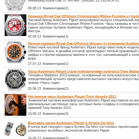
Selfwinding Royal Oak 37 mm Ref. 15452BC.ZZ.D019CR.01.
06.08.13 Комментарии(2)
Новинка Royal Oak Offshore Chronograph Rhône-Fusterie от Aud
Часовой бренд Audemars Piguet анонсировал выпуск специальной ве
Royal Oak Offshore Chronograph Rhône-Fusterie. Часы названы в чест
самых крупных бутиков Audemars Piguet, находящейся в Женеве на
Фюстри.
02.08.13 Комментарии(1)
Летняя новинка Royal Oak Offshore Volcano от компании Audema
Известный часовой бренд Audemars Piguet представил новую модель
Offshore Volcano, в дизайне которой преобладает теплый оранжевый ц
цифры и стрелки окрашены именно в этот тон, напоминающий о солнц
море.
27.07.13 Комментарии(1)
Часы Audemars Piguet стали победителями конкурса Time Madne
Timepiece Madness 2013 конкурс, основанный на пользовательском г
определяющий лучшего представителя высокого часового искусства,
звания «Часы года».
25.06.13 Комментарии(2)
Настенные часы Audemars Piguet Tony Awards-2013
Знаменитая часовая мануфактура Audemars Piguet выставила на ау
оригинальные настенные часы, которые были созданы в сотрудничес
премией Tony Awards-2013.
24.06.13 Комментарии(3)
Выставка часов Аudemars Piguet в бутике Da Vinci
В конце мая текущего года в бутике Da Vinci состоялась презентация
уникальных музейных экспонатов Audemars Piguet.
16.06.13 Комментарии(2)