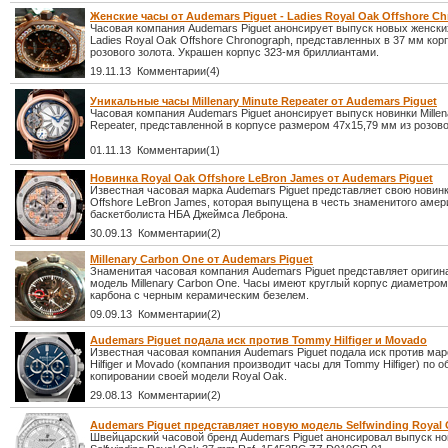
Женские часы от Audemars Piguet - Ladies Royal Oak Offshore C
Часовая компания Audemars Piguet анонсирует выпуск новых женски
Ladies Royal Oak Offshore Chronograph, представленных в 37 мм кор
розового золота. Украшен корпус 323-мя бриллиантами.
19.11.13 Комментарии(4)
Уникальные часы Millenary Minute Repeater от Audemars Piguet
Часовая компания Audemars Piguet анонсирует выпуск новинки Millen
Repeater, представленной в корпусе размером 47х15,79 мм из розово
01.11.13 Комментарии(1)
Новинка Royal Oak Offshore LeBron James от Audemars Piguet
Известная часовая марка Audemars Piguet представляет свою новин
Offshore LeBron James, которая выпущена в честь знаменитого амер
баскетболиста НБА Джеймса Леброна.
30.09.13 Комментарии(2)
Millenary Carbon One от Audemars Piguet
Знаменитая часовая компания Audemars Piguet представляет ориги
модель Millenary Carbon One. Часы имеют круглый корпус диаметром
карбона с черным керамическим безелем.
09.09.13 Комментарии(2)
Audemars Piguet подала иск против Tommy Hilfiger и Movado
Известная часовая компания Audemars Piguet подала иск против ма
Hilfiger и Movado (компания производит часы для Tommy Hilfiger) по 
копировании своей модели Royal Oak.
29.08.13 Комментарии(2)
Audemars Piguet представляет новую модель Selfwinding Royal
Швейцарский часовой бренд Audemars Piguet анонсировал выпуск н