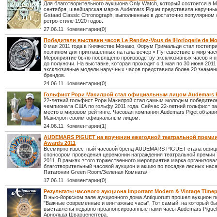
Для благотворительного аукциона Only Watch, который состоится в М
сентября, швейцарская марка Audemars Piguet представила наручны
Gstaad Classic Chronograph, выполненные в достаточно популярном 
ретро-стиле 1920 годов.
27.06.11 Комментарии(0)
Победители выставки часов Le Rendez-Vous de lHorlogerie de M
0 мая 2011 года в Княжестве Монако, Форум Гримальди стал гостеп
хозяином для приглашенных на гала-вечер « Путешествие в мир часо
Мероприятие было посвящено производству эксклюзивных часов и п
до полуночи. На выставке, которая проходит с 1 мая по 30 июня 2011 
эксклюзивные модели наручных часов представили более 20 знаме
брендов.
24.06.11 Комментарии(0)
Гольфист Рори Макилрой стал официальным лицом Audemars P
22-летний гольфист Рори Макилрой стал самым молодым победител
чемпионата США по гольфу 2011 года. Сейчас 22-летний гольфист з
место в мировом рейтинге. Часовая компания Audemars Piget объяв
Макилроя своим официальным лицом.
24.06.11 Комментарии(1)
AUDEMARS PIGUET на вручении ежегодной театральной премии
Awards 2011
Всемирно известный часовой бренд AUDEMARS PIGUET стала офи
спонсором проведения церемонии награждения театральной премии 
2011. В рамках этого торжественного мероприятия марка организова
благотворительный часовой аукцион и акцию по посадке лесных нас
Патагонии Green Room/Зеленая Комната/.
17.06.11 Комментарии(0)
Результаты часового аукциона Important Modern & Vintage Timep
В нью-йоркском зале аукционного дома Antiquorum прошел аукцион 
"Важные современные и винтажные часы". Тот самый, на который б
выставлены недавно проанонсированные нами часы Audemars Piguet
Арнольда Шварценеггера.