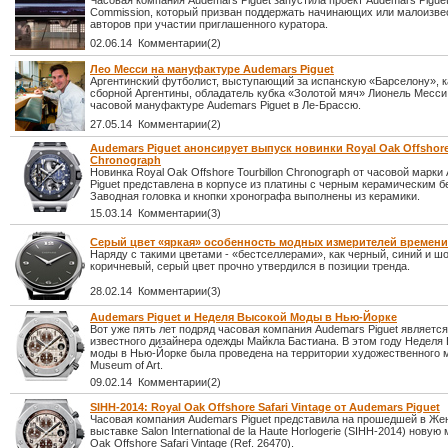
Часовая компания Audemars Piguet запустила проект Audemars Piguet
Commission, который призван поддержать начинающих или малоизв
авторов при участии приглашенного куратора.
02.06.14 Комментарии(2)
Лео Месси на мануфактуре Audemars Piguet
Аргентинский футболист, выступающий за испанскую «Барселону», к
сборной Аргентины, обладатель кубка «Золотой мяч» Лионель Месси
часовой мануфактуре Audemars Piguet в Ле-Брассю.
27.05.14 Комментарии(2)
Audemars Piguet анонсирует выпуск новинки Royal Oak Offshore
Chronograph
Новинка Royal Oak Offshore Tourbillon Chronograph от часовой марки
Piguet представлена в корпусе из платины с черным керамическим б
Заводная головка и кнопки хронографа выполнены из керамики.
15.03.14 Комментарии(3)
Серый цвет «яркая» особенность модных измерителей времени
Наряду с такими цветами - «бестселлерами», как черный, синий и ш
коричневый, серый цвет прочно утвердился в позиции тренда.
28.02.14 Комментарии(3)
Audemars Piguet и Неделя Высокой Моды в Нью-Йорке
Вот уже пять лет подряд часовая компания Audemars Piguet являетс
известного дизайнера одежды Майкла Бастиана. В этом году Неделя
моды в Нью-Йорке была проведена на территории художественного 
Museum of Art.
09.02.14 Комментарии(2)
SIHH-2014: Royal Oak Offshore Safari Vintage от Audemars Piguet
Часовая компания Audemars Piguet представила на прошедшей в Же
выставке Salon International de la Haute Horlogerie (SIHH-2014) новую
Oak Offshore Safari Vintage (Ref. 26470).