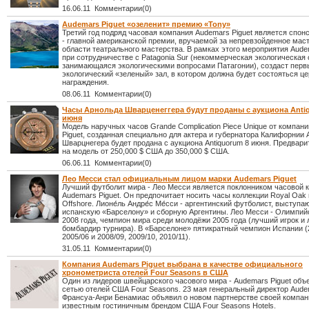
16.06.11 Комментарии(0)
Audemars Piguet «озеленит» премию «Тоny»
Третий год подряд часовая компания Audemars Piguet является спон
- главной американской премии, вручаемой за непревзойденное мас
области театрального мастерства. В рамках этого мероприятия Aude
при сотрудничестве с Patagonia Sur (некоммерческая экологическая 
занимающаяся экологическими вопросами Патагонии), создаст перв
экологический «зеленый» зал, в котором должна будет состояться ц
награждения.
08.06.11 Комментарии(0)
Часы Арнольда Шварценеггера будут проданы с аукциона Anti
июня
Модель наручных часов Grande Complication Piece Unique от компан
Piguet, созданная специально для актера и губернатора Калифорнии
Шварцнегера будет продана с аукциона Antiquorum 8 июня. Предвари
на модель от 250,000 $ США до 350,000 $ США.
06.06.11 Комментарии(0)
Лео Месси стал официальным лицом марки Audemars Piguet
Лучший футболит мира - Лео Месси является поклонником часовой 
Audemars Piguet. Он предпочитает носить часы коллекции Royal Oak 
Offshore. Лионе́ль Андре́с Ме́сси - аргентинский футболист, выступа
испанскую «Барселону» и сборную Аргентины. Лео Месси - Олимпий
2008 года, чемпион мира среди молодёжи 2005 года (лучший игрок и
бомбардир турнира). В «Барселоне» пятикратный чемпион Испании (
2005/06 и 2008/09, 2009/10, 2010/11).
31.05.11 Комментарии(0)
Компания Audemars Piguet выбрана в качестве официального
хронометриста отелей Four Seasons в США
Один из лидеров швейцарского часового мира - Audemars Piguet объ
сетью отелей США Four Seasons. 23 мая генеральный директор Aude
Франсуа-Анри Бенамиас объявил о новом партнерстве своей компан
известным гостиничным брендом США Four Seasons Hotels.