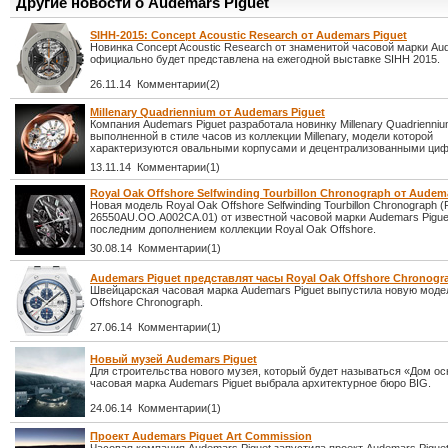
Другие новости о Audemars Piguet
SIHH-2015: Concept Acoustic Research от Audemars Piguet
Новинка Concept Acoustic Research от знаменитой часовой марки Aud
официально будет представлена на ежегодной выставке SIHH 2015.
26.11.14 Комментарии(2)
Millenary Quadriennium от Audemars Piguet
Компания Audemars Piguet разработала новинку Millenary Quadrienniu
выполненной в стиле часов из коллекции Millenary, модели которой
характеризуются овальными корпусами и децентрализованными ци
13.11.14 Комментарии(1)
Royal Oak Offshore Selfwinding Tourbillon Chronograph от Audem
Новая модель Royal Oak Offshore Selfwinding Tourbillon Chronograph (
26550AU.OO.A002CA.01) от известной часовой марки Audemars Pigue
последним дополнением коллекции Royal Oak Offshore.
30.08.14 Комментарии(1)
Audemars Piguet представлят часы Royal Oak Offshore Chronogr
Швейцарская часовая марка Audemars Piguet выпустила новую моде
Offshore Chronograph.
27.06.14 Комментарии(1)
Новый музей Audemars Piguet
Для строительства нового музея, который будет называться «Дом о
часовая марка Audemars Piguet выбрала архитектурное бюро BIG.
24.06.14 Комментарии(1)
Проект Audemars Piguet Art Commission