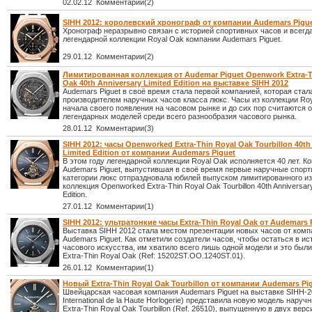
02.02.12 Комментарии(2)
SIHH 2012: королевский хронограф от компании Audemars Pigu
Хронограф неразрывно связан с историей спортивных часов и всегд
легендарной коллекции Royal Oak компании Audemars Piguet.
29.01.12 Комментарии(2)
Лимитированная коллекция от Audemar Piguet Openwork Extra-T
Oak 40th Anniversary Limited Edition на выставке SIHH 2012
Audemars Piguet в своё время стала первой компанией, которая стал
производителем наручных часов класса люкс. Часы из коллекции Roy
начала своего появления на часовом рынке и до сих пор считаются 
легендарных моделей среди всего разнообразия часового рынка.
28.01.12 Комментарии(3)
SIHH 2012: часы Openworked Extra-Thin Royal Oak Tourbillon 40th
Limited Edition от компании Audemars Piguet
В этом году легендарной коллекции Royal Oak исполняется 40 лет. К
Audemars Piguet, выпустившая в своё время первые наручные спор
категории люкс отпраздновала юбилей выпуском лимитированного и
коллекция Openworked Extra-Thin Royal Oak Tourbillon 40th Anniversary
Edition.
27.01.12 Комментарии(1)
SIHH 2012: ультратонкие часы Extra-Thin Royal Oak от Audemars 
Выставка SIHH 2012 стала местом презентации новых часов от комп
Audemars Piguet. Как отметили создатели часов, чтобы остаться в ис
часового искусства, им хватило всего лишь одной модели и это был
Extra-Thin Royal Oak (Ref: 15202ST.OO.1240ST.01).
26.01.12 Комментарии(1)
Новый Extra-Thin Royal Oak Tourbillon от компании Audemars Pi
Швейцарская часовая компания Audemars Piguet на выставке SIHH-2
International de la Haute Horlogerie) представила новую модель наруч
Extra-Thin Royal Oak Tourbillon (Ref. 26510), выпущенную в двух верс