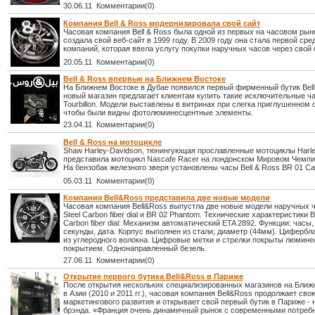
30.06.11 Комментарии(0)
Компания Bell & Ross модернизировала свой сайт
Часовая компания Bell & Ross была одной из первых на часовом рынк
создала свой веб-сайт в 1999 году. В 2009 году она стала первой ср
компаний, которая ввела услугу покупки наручных часов через свой 
20.05.11 Комментарии(0)
Bell & Ross впервые на Ближнем Востоке
На Ближнем Востоке в Дубае появился первый фирменный бутик Bell
новый магазин предлагает клиентам купить такие исключительные ча
Tourbillon. Модели выставлены в витринах при слегка приглушенном
чтобы были видны фотолюминесцентные элементы.
23.04.11 Комментарии(0)
Bell & Ross на мотоцикле
Shaw Harley-Davidson, тюнингующая прославленные мотоциклы Harl
представила мотоцикл Nascafe Racer на лондонском Мировом Чемпи
На бензобак железного зверя установлены часы Bell & Ross BR 01 Ca
05.03.11 Комментарии(0)
Компания Bell&Ross представила две новые модели
Часовая компания Bell&Ross выпустла две новые модели наручных ч
Steel Carbon fiber dial и BR 02 Phantom. Технические характеристики B
Carbon fiber dial: Механизм автоматический ETA 2892. Функции: часы
секунды, дата. Корпус выполнен из стали; диаметр (44мм). Цифербл
из углеродного волокна. Цифровые метки и стрелки покрыты люмин
покрытием. Однонаправленный безель.
27.06.11 Комментарии(0)
Открытие первого бутика Bell&Ross в Париже
После открытия нескольких специализированных магазинов на Ближ
в Азии (2010 и 2011 гг.), часовая компания Bell&Ross продолжает сво
маркетингового развития и открывает свой первый бутик в Париже - 
брэнда. «Франция очень динамичный рынок с современными потреб