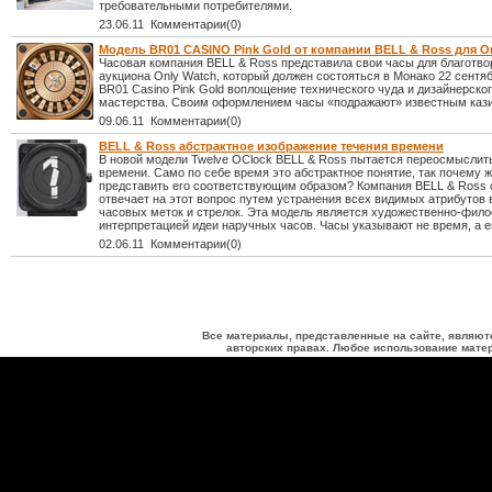
требовательными потребителями.
23.06.11 Комментарии(0)
Модель BR01 CASINO Pink Gold от компании BELL & Ross для O
Часовая компания BELL & Ross представила свои часы для благотво
аукциона Only Watch, который должен состояться в Монако 22 сентя
BR01 Casino Pink Gold воплощение технического чуда и дизайнерско
мастерства. Своим оформлением часы «подражают» известным кази
09.06.11 Комментарии(0)
BELL & Ross абстрактное изображение течения времени
В новой модели Twelve OClock BELL & Ross пытается переосмыслит
времени. Само по себе время это абстрактное понятие, так почему ж
представить его соответствующим образом? Компания BELL & Ross 
отвечает на этот вопрос путем устранения всех видимых атрибутов
часовых меток и стрелок. Эта модель является художественно-фил
интерпретацией идеи наручных часов. Часы указывают не время, а е
02.06.11 Комментарии(0)
Все материалы, представленные на сайте, являют
авторских правах. Любое использование матер