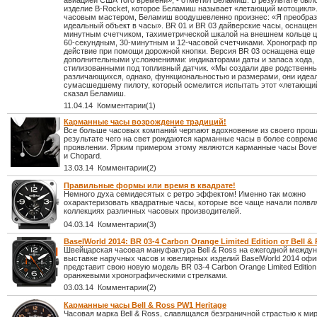
авиацией США того времени», - отметил Беламиш. В результате бы
изделие B-Rocket, которое Беламиш называет «летающий мотоцикл»
часовым мастером, Беламиш воодушевленно произнес: «Я преобра
идеальный объект в часы». BR 01 и BR 03 дайверские часы, оснаще
минутным счетчиком, тахиметрической шкалой на внешнем кольце 
60-секундным, 30-минутным и 12-часовой счетчиками. Хронограф пр
действие при помощи дорожной кнопки. Версия BR 03 оснащена еще
дополнительными усложнениями: индикаторами даты и запаса хода,
стилизованными под топливный датчик. «Мы создали две родственн
различающихся, однако, функциональностью и размерами, они идеа
сумасшедшему пилоту, который осмелится испытать этот «летающи
сказал Беламиш.
11.04.14 Комментарии(1)
Карманные часы возрождение традиций!
Все больше часовых компаний черпают вдохновение из своего прошл
результате чего на свет рождаются карманные часы в более соврем
проявлении. Ярким примером этому являются карманные часы Bovet,
и Chopard.
13.03.14 Комментарии(2)
Правильные формы или время в квадрате!
Немного духа семидесятых с ретро эффектом! Именно так можно
охарактеризовать квадратные часы, которые все чаще начали появл
коллекциях различных часовых производителей.
04.03.14 Комментарии(3)
BaselWorld 2014: BR 03-4 Carbon Orange Limited Edition от Bell &
Швейцарская часовая мануфактура Bell & Ross на ежегодной между
выставке наручных часов и ювелирных изделий BaselWorld 2014 оф
представит свою новую модель BR 03-4 Carbon Orange Limited Edition
оранжевыми хронографическими стрелками.
03.03.14 Комментарии(2)
Карманные часы Bell & Ross PW1 Heritage
Часовая марка Bell & Ross, славящаяся безграничной страстью к мир