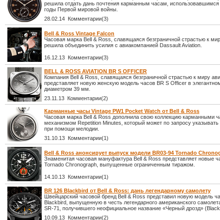
решила отдать дань почтения карманным часам, использовавшимся
годы Первой мировой войны.
28.02.14 Комментарии(3)
Bell & Ross Vintage Falcon
Часовая марка Bell & Ross, славящаяся безграничной страстью к мир
решила объединить усилия с авиакомпанией Dassault Aviation.
16.12.13 Комментарии(3)
BELL & ROSS AVIATION BR S OFFICER
Компания Bell & Ross, славящаяся безграничной страстью к миру ав
представляет новую женскую модель часов BR S Officer в элегантно
диаметром 39 мм.
23.11.13 Комментарии(2)
Карманные часы Vintage PW1 Pocket Watch от Bell & Ross
Часовая марка Bell & Ross дополнила свою коллекцию карманными ч
механизмом Repetition Minutes, который может по запросу указывать
при помощи мелодии.
31.10.13 Комментарии(1)
Bell & Ross анонсирует выпуск модели BR03-94 Tornado Chrono
Знаменитая часовая мануфактура Bell & Ross представляет новые 
Tornado Chronograph, выпущенные ограниченным тиражом.
14.10.13 Комментарии(1)
BR 126 Blackbird от Bell & Ross: дань легендарному самолету
Швейцарский часовой бренд Bell & Ross представил новую модель ч
Blackbird, выпущенную в честь легендарного американского самолет
SR-71, получившего неофициальное название «Черный дрозд» (Blackb
10.09.13 Комментарии(2)