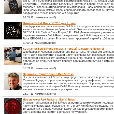
Bell & Ross выпустила женские керамические часы BRS. Дизайн мод
и элегантен. Предлагаются различные цветовые версии этих наручн
Модель тщательно отполирована и матирована. Часы оснащены шв
кварцевым механизмом. Водонепроницаемость составляет 50 метро
сапфировое стекло нанесено AR-покрытие.
16.09.11 Комментарии(0)
Вторые Bell & Ross BR02-8 для Infiniti
Швейцарская часовая компания Bell & Ross создала новые часы спе
японского автомобильного бренда Infiniti. Это лимитированные нару
BR02-8 Infiniti Carbon Case Purple 8 Pro Dial. Данная модель уже втора
спроектированная Bell & Ross специально для Infiniti - первыми были 
Ross BR03-92 Instrument Phantom лимитированной серией в 100 экзе
11.09.11 Комментарии(0)
Компания Bell & Ross открыла первый магазин в Пекине!
Швейцарская часовая мануфактура Bell & Ross, которая вот уже на 
почти двух десятилетий создает наручные часы для настоящих про
продолжает свою международную экспансию. Недавно часовая комп
объявила об открытии своего первого официального бутика в китайс
Пекине.
01.09.11 Комментарии(0)
Первый интернет-посол Bell & Ross
Часовая компания Bell & Ross рада представить своего первого инте
Саймона Кадда, который присоединился к отделу цифровых технолог
первый в истории интернет-посол часовой марки. Впрочем, такое но
лица именно часовой марки Bell & Ross не удивительно, ведь она од
начала осваивать интернет-пространство.
22.07.11 Комментарии(0)
Новые часы Red Radar от Bell & Ross
Знаменитая компания Bell & Ross выпустила прямо скажем неожида
наручные часы, вдохновленные не то игрой линий самого радара, не
тенденциями в сфере часовых гаджетов, где индикация времени пр
цвета и света становится все более популярной.