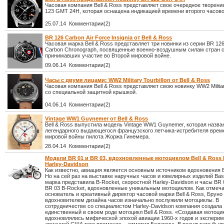
Часовая компания Bell & Ross представляет свое очередное творен
123 GMT 24H, которая оснащена индикацией времени второго часово
25.07.14 Комментарии(2)
BR 126 Carbon Air Force Insignia от Bell & Ross
Часовая марка Bell & Ross представляет три новинки из серии BR 126
Carbon Chronograph, посвященные военно-воздушным силам стран 
принимавших участие во Второй мировой войне.
09.06.14 Комментарии(2)
Часы с двумя лицами: WW2 Military Tourbillon от Bell & Ross
Часовая компания Bell & Ross представляет свою новинку WW2 Military
со специальной защитной крышкой.
04.06.14 Комментарии(2)
Vintage WW1 Guynemer от Bell & Ross
Bell & Ross выпустила модель Vintage WW1 Guynemer, которая назва
легендарного выдающегося французского летчика-истребителя врем
мировой войны пилота Жоржа Гинемера.
28.04.14 Комментарии(2)
Модели BR 01 и BR 03, вдохновленные мотоциклом Bell & Ross 
Harley-Davidson
Как известно, авиация является основным источником вдохновения Be
Но на сей раз на выставке наручных часов и ювелирных изделий Bas
марка представила B-Rocket, скоростной Harley-Davidson и часы BR 
BR 03 B-Rocket, вдохновленные уникальным мотоциклом. Как отмеча
основатель и креативный директор часовой марки Bell & Ross, Брун
вдохновителем дизайна часов изначально послужили мотоциклы. В
сотрудничестве со специалистом Harley-Davidson компания создала
единственный в своем роде мотоцикл Bell & Ross. «Создавая мотоци
вдохновлялись мифической эпохой авиации 1960-х годов и экспери