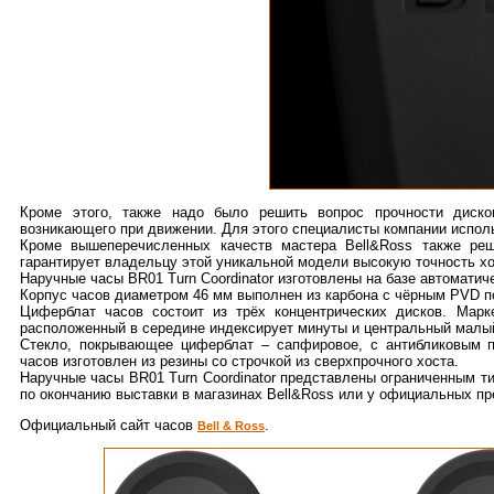
Кроме этого, также надо было решить вопрос прочности диско
возникающего при движении. Для этого специалисты компании испол
Кроме вышеперечисленных качеств мастера Bell&Ross также реш
гарантирует владельцу этой уникальной модели высокую точность хо
Наручные часы BR01 Turn Coordinator изготовлены на базе автоматич
Корпус часов диаметром 46 мм выполнен из карбона с чёрным PVD по
Циферблат часов состоит из трёх концентрических дисков. Мар
расположенный в середине индексирует минуты и центральный малый
Стекло, покрывающее циферблат – сапфировое, с антибликовым п
часов изготовлен из резины со строчкой из сверхпрочного хоста.
Наручные часы BR01 Turn Coordinator представлены ограниченным ти
по окончанию выставки в магазинах Bell&Ross или у официальных пр
Официальный сайт часов
.
Bell & Ross