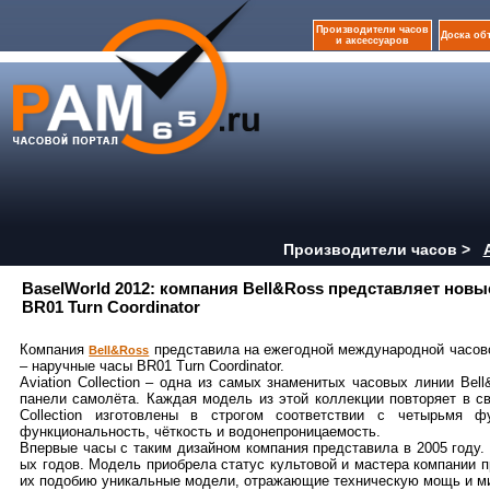
Производители часов
Доска об
и аксессуаров
Производители часов >
BaselWorld 2012: компания Bell&Ross представляет новые
BR01 Turn Coordinator
Компания
представила на ежегодной международной часовой 
Bell&Ross
– наручные часы BR01 Turn Coordinator.
Aviation Collection – одна из самых знаменитых часовых линии Be
панели самолёта. Каждая модель из этой коллекции повторяет в с
Collection изготовлены в строгом соответствии с четырьмя ф
функциональность, чёткость и водонепроницаемость.
Впервые часы с таким дизайном компания представила в 2005 году.
ых годов. Модель приобрела статус культовой и мастера компании 
их подобию уникальные модели, отражающие техническую мощь и м