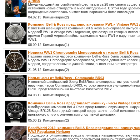
& Ross
Международный автомобильный фестиваль за 28 лет своего сущест
установил новые стандарты в мире автодизайна. В этом году церем
награждения состоялась в известном парижском Доме инвалидов.
04.02.13 Комментарии(2)
Компания Bell & Ross представила новинки PW1 и Vintage WW1 
Известная швейцарская компания Bell & Ross анонсировала выпуск 
моделей PW1 и Vintage WW1 Argentium, для создания которых испол
времен Первой мировой войны: карманные часы PW1 и наручные час
WW1.
08.09.12 Комментарии(1)
Новинка WW1 Chronographe Monopoussoir от марки Bell & Ross
Недавно известной часовой компанией Bell & Ross была разработана
модель WW1 Chronographe Monopoussoir, которая дополняет коллек
модели, представленные в данной линии, выполнены в стиле ретро.
21.08.12 Комментарии(2)
Новые часы от Bell&Ross - Commando BR03
Известный швейцарский бренд Bell&Ross анонсировал выпуск новой
наручных часов Commando BR03, которая является улучшенной вер
BR01, представленной на выставке BaselWorld 2012.
04.08.12 Комментарии(3)
Компания Bell & Ross представляет новинку - часы Vintage BR12
Швейцарская компания Bell & Ross представила новую модель нару
Vintage BR126 Sport, дизайн которой представляет собой великолепн
винтажного стиля с элементами спортивной динамики.
05.06.12 Комментарии(2)
BaselWorld 2012: компания Bell & Ross представила новинку час
WW2 Regulateur Heritage
Продукция этой компании всегда отличалась направленностью «мил
Часовщики компании не просто спекулируют военной тематикой для 