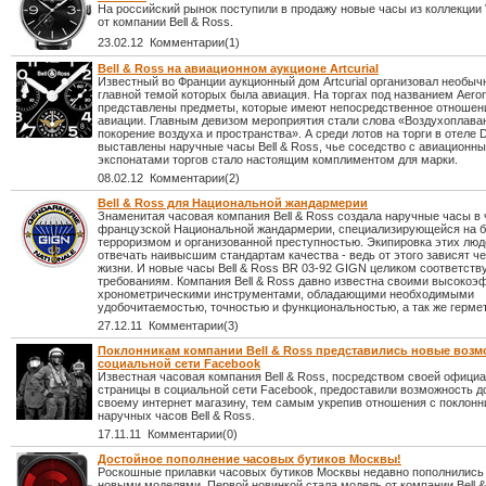
На российский рынок поступили в продажу новые часы из коллекции
от компании Bell & Ross.
23.02.12 Комментарии(1)
Bell & Ross на авиационном аукционе Artcurial
Известный во Франции аукционный дом Artcurial организовал необыч
главной темой которых была авиация. На торгах под названием Aeron
представлены предметы, которые имеют непосредственное отношен
авиации. Главным девизом мероприятия стали слова «Воздухоплава
покорение воздуха и пространства». А среди лотов на торги в отеле 
выставлены наручные часы Bell & Ross, чье соседство с авиационн
экспонатами торгов стало настоящим комплиментом для марки.
08.02.12 Комментарии(2)
Bell & Ross для Национальной жандармерии
Знаменитая часовая компания Bell & Ross создала наручные часы в 
французской Национальной жандармерии, специализирующейся на б
терроризмом и организованной преступностью. Экипировка этих люд
отвечать наивысшим стандартам качества - ведь от этого зависят ч
жизни. И новые часы Bell & Ross BR 03-92 GIGN целиком соответств
требованиям. Компания Bell & Ross давно известна своими высоко
хронометрическими инструментами, обладающими необходимыми
удобочитаемостью, точностью и функциональностью, а так же герме
27.12.11 Комментарии(3)
Поклонникам компании Bell & Ross представились новые возм
социальной сети Facebook
Известная часовая компания Bell & Ross, посредством своей офици
страницы в социальной сети Facebook, предоставили возможность д
своему интернет магазину, тем самым укрепив отношения с поклон
наручных часов Bell & Ross.
17.11.11 Комментарии(0)
Достойное пополнение часовых бутиков Москвы!
Роскошные прилавки часовых бутиков Москвы недавно пополнились
новыми моделями. Первой новинкой стала модель от компании Bell &