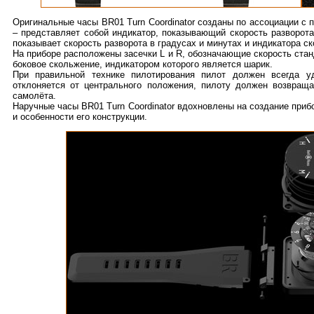
Оригинальные часы BR01 Turn Coordinator созданы по ассоциации с пр
– представляет собой индикатор, показывающий скорость разворота
показывает скорость разворота в градусах и минутах и индикатора с
На приборе расположены засечки L и R, обозначающие скорость станд
боковое скольжение, индикатором которого является шарик.
При правильной технике пилотирования пилот должен всегда у
отклоняется от центрального положения, пилоту должен возвращ
самолёта.
Наручные часы BR01 Turn Coordinator вдохновлены на создание приб
и особенности его конструкции.