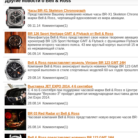
Другие новости о Bell & Ross
Часы BR-X1 Skeleton Chronograph
Представляем Вашему вниманию новые часы BR-X1 Skeleton Chrono
марки Bell & Ross, черпающей вдохновение из мира авиации.
09.11.14 Комментарии(1)
BR 126 Sport Heritage GMT & Flyback от Bell & Ross
Мануфактура Bell & Ross представляет свое новое творение авиаци
хронограф BR 126 Sport Heritage GMT & Flyback с функциями Flyback
времени второго часового пояса. 43 мм круглый корпус высотой 15 
из нержавеющей стали.
06.09.14 Комментарии(2)
Bell & Ross представляет модель Vintage BR 123 GMT 24H
Компания Bell & Ross анонсирует выпуск новинки Vintage BR 123 GM
которой выполнен в стиле спортивных моделей 60-ых годов прошлого
29.08.14 Комментарии(1)
Выставка JET EXPO 2014, 4 6 сентября
С 4 по 6 сентября при поддержке часовой марки Bell & Ross в Центре
Авиации "Внуково-3" пройдет девятая международная выставка дело
Jet Expo 2014.
28.08.14 Комментарии(1)
BR 03 Red Radar от Bell & Ross
Часовая компания Bell & Ross представляет новую версию часов BR 
26.08.14 Комментарии(1)
Bell & Ross представляет новинку BR 123 GMT 24H