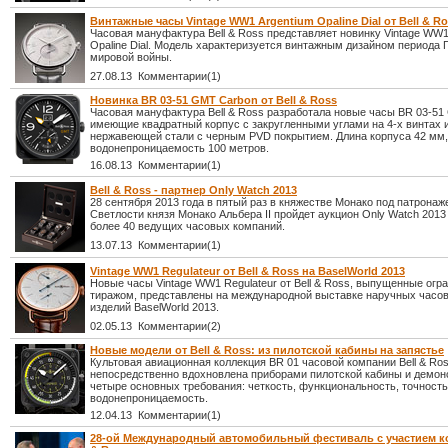
Винтажные часы Vintage WW1 Argentium Opaline Dial от Bell & R
Часовая мануфактура Bell & Ross представляет новинку Vintage WW1
Opaline Dial. Модель характеризуется винтажным дизайном периода 
мировой войны.
27.08.13 Комментарии(1)
Новинка BR 03-51 GMT Carbon от Bell & Ross
Часовая мануфактура Bell & Ross разработала новые часы BR 03-51
имеющие квадратный корпус с закругленными углами на 4-х винтах 
нержавеющей стали с черным PVD покрытием. Длина корпуса 42 мм,
водонепроницаемость 100 метров.
16.08.13 Комментарии(1)
Bell & Ross - партнер Only Watch 2013
28 сентября 2013 года в пятый раз в княжестве Монако под патронаж
Светлости князя Монако Альбера II пройдет аукцион Only Watch 2013
более 40 ведущих часовых компаний.
13.07.13 Комментарии(1)
Vintage WW1 Regulateur от Bell & Ross на BaselWorld 2013
Новые часы Vintage WW1 Regulateur от Bell & Ross, выпущенные ог
тиражом, представлены на международной выставке наручных часо
изделий BaselWorld 2013.
02.05.13 Комментарии(2)
Новые модели от Bell & Ross: из пилотской кабины на запястье
Культовая авиационная коллекция BR 01 часовой компании Bell & Ro
непосредственно вдохновлена приборами пилотской кабины и демон
четыре основных требования: четкость, функциональность, точность
водонепроницаемость.
12.04.13 Комментарии(1)
28-ой Международный автомобильный фестиваль с участием ко