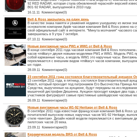
92 RED RADAR, которая стала обновленной «красной» версией изве
B01-92 RADAR, выпущенной в 2010 году.
16.11.11 Комментарии(0)
Bell & Ross закрылись на один день
В качестве знака памяти и уважения недавно ушедшему из жизни з
основателю компании Apple часовая компания Bell & Ross ровно на с
свой официальный сайт в интернете. "Минута молчания" часового са
завершилась в 9 утра 7 октября.
07.10.11 Комментарии(0)
Новые винтажные часы PW1 и WW1 от Bell & Ross
В конце сентября 2011 года часовая компания Bell & Ross пополнила
часов «military» двумя новыми моделями PW1 и WW1. Модель PW1 п
собой карманные часы, а модель WW1 это наручные часы. Винтажны
перекликается с внешним видом «military» часов компании, выпущен
ых годах.
28.09.11 Комментарии(0)
23 сентября 2011 года состоялся благотворительный аукцион O
23 сентября 2011 года, в пятницу, состоялся благотворительный аукц
Watch, который проходит под патронажем Его Высочества Принца Аль
Средства, вырученные на аукционе, будут переданы на исследовани
мышечной дистрофии Дюшенна. Аукцион проходит каждые два года, и
участников фигурируют самые престижные швейцарские часовые ма
26.09.11 Комментарии(0)
Новые винтажные часы W1-92 Heritage от Bell & Ross
В сентябре 2011 года известная французская компания Bell & Ross у
почитателей выпуском новых наручных часов W1-92 Heritage, выпол
стиле «винтаж». Дизайн новой модели перекликается с винтажным д
пилотских часов 20 века.
23.09.11 Комментарии(0)
Керамическая модель BRS от Bell & Ross