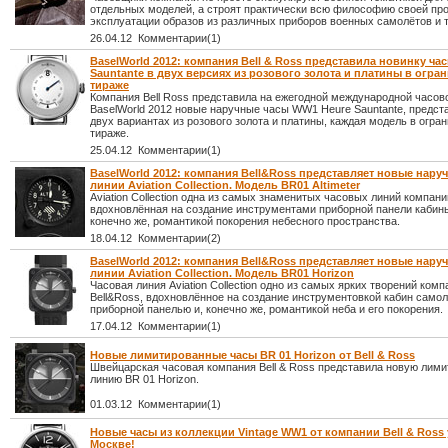
отдельных моделей, а строят практически всю философию своей про
эксплуатации образов из различных приборов военных самолётов и т.
26.04.12 Комментарии(1)
BaselWorld 2012: компания Bell & Ross представила новинку ча
Sauntante в двух версиях из розового золота и платины в огра
тираже
Компания Bell Ross представила на ежегодной международной часов
BaselWorld 2012 новые наручные часы WW1 Heure Sauntante, предст
двух вариантах из розового золота и платины, каждая модель в огра
тираже.
25.04.12 Комментарии(1)
BaselWorld 2012: компания Bell&Ross представляет новые нару
линии Aviation Collection. Модель BR01 Altimeter
Aviation Collection одна из самых знаменитых часовых линий компани
вдохновлённая на создание инструментами приборной панели кабины
конечно же, романтикой покорения небесного пространства.
18.04.12 Комментарии(2)
BaselWorld 2012: компания Bell&Ross представляет новые нару
линии Aviation Collection. Модель BR01 Horizon
Часовая линия Aviation Collection одно из самых ярких творений комп
Bell&Ross, вдохновлённое на создание инструментовкой кабин самол
приборной панелью и, конечно же, романтикой неба и его покорения.
17.04.12 Комментарии(1)
Новые лимитированные часы BR 01 Horizon от Bell & Ross
Швейцарская часовая компания Bell & Ross представила новую лим
линию BR 01 Horizon.
01.03.12 Комментарии(1)
Новые часы из коллекции Vintage WW1 от компании Bell & Ross 
Москве!