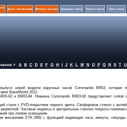
сов
Доска объявлений
Интернет магазин
Магазины часов
Ремонт часов
Часы оптом
часов >
A
B
C
D
E
F
G
H
I
J
K
L
M
N
O
P
Q
R
S
T
U
выпуск новой модели наручных часов Commando BR03, которая я
авке BaselWorld 2012.
03-92 и BR03-94. Новинка Commando BR03-92 представляет собой 
й стали с PVD-покрытием черного цвета. Сапфировое стекло с антиб
й разметкой. Часовые индексы и центральные стрелки покрыты люминес
аний при любом освещении.
м механизме ETA 2892 с функцией индикации часа, минуты, секунды 