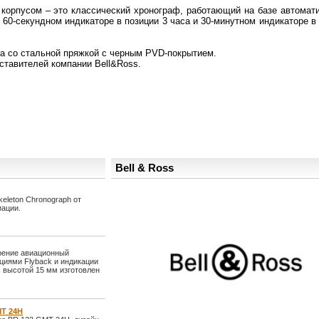
орпусом – это классический хронограф, работающий на базе автомати
60-секундном индикаторе в позиции 3 часа и 30-минутном индикаторе в
та со стальной пряжкой с черным PVD-покрытием.
тавителей компании Bell&Ross.
Bell & Ross
leton Chronograph от
иации.
орение авиационный
кциями Flyback и индикации
с высотой 15 мм изготовлен
MT 24H