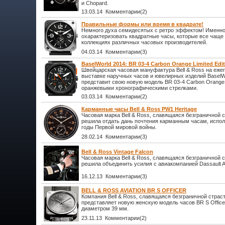
и Chopard.
13.03.14 Комментарии(2)
Правильные формы или время в квадрате!
Немного духа семидесятых с ретро эффектом! Именно
охарактеризовать квадратные часы, которые все чаще
коллекциях различных часовых производителей.
04.03.14 Комментарии(3)
BaselWorld 2014: BR 03-4 Carbon Orange Limited Edit
Швейцарская часовая мануфактура Bell & Ross на еже
выставке наручных часов и ювелирных изделий BaselW
представит свою новую модель BR 03-4 Carbon Orange Li
оранжевыми хронографическими стрелками.
03.03.14 Комментарии(2)
Карманные часы Bell & Ross PW1 Heritage
Часовая марка Bell & Ross, славящаяся безграничной 
решила отдать дань почтения карманным часам, испо
годы Первой мировой войны.
28.02.14 Комментарии(3)
Bell & Ross Vintage Falcon
Часовая марка Bell & Ross, славящаяся безграничной 
решила объединить усилия с авиакомпанией Dassault Av
16.12.13 Комментарии(3)
BELL & ROSS AVIATION BR S OFFICER
Компания Bell & Ross, славящаяся безграничной страс
представляет новую женскую модель часов BR S Office
диаметром 39 мм.
23.11.13 Комментарии(2)