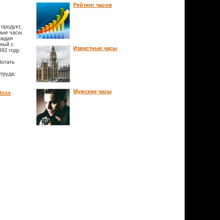
Рейтинг часов
продукт,
ные часы
аждая
нный с
Известные часы
92 году.
ботать
труда:
Мужские часы
Ross