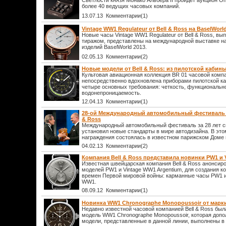
Светлости князя Монако Альбера II пройдет аукцион On
более 40 ведущих часовых компаний.
13.07.13 Комментарии(1)
Vintage WW1 Regulateur от Bell & Ross на BaselWorl
Новые часы Vintage WW1 Regulateur от Bell & Ross, 
тиражом, представлены на международной выставке н
изделий BaselWorld 2013.
02.05.13 Комментарии(2)
Новые модели от Bell & Ross: из пилотской кабины
Культовая авиационная коллекция BR 01 часовой компа
непосредственно вдохновлена приборами пилотской к
четыре основных требования: четкость, функционально
водонепроницаемость.
12.04.13 Комментарии(1)
28-ой Международный автомобильный фестиваль с
& Ross
Международный автомобильный фестиваль за 28 лет с
установил новые стандарты в мире автодизайна. В это
награждения состоялась в известном парижском Доме 
04.02.13 Комментарии(2)
Компания Bell & Ross представила новинки PW1 и 
Известная швейцарская компания Bell & Ross анонсир
моделей PW1 и Vintage WW1 Argentium, для создания 
времен Первой мировой войны: карманные часы PW1 и
WW1.
08.09.12 Комментарии(1)
Новинка WW1 Chronographe Monopoussoir от марки
Недавно известной часовой компанией Bell & Ross был
модель WW1 Chronographe Monopoussoir, которая доп
модели, представленные в данной линии, выполнены в 