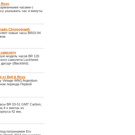
& Ross
 карманными часами с
осу указывать час и минуты
rnado Chronograph
вляет новые часы BR03-94
жом.
у самолету
овую модель часов BR 126
ского самолета Lockheed
розд» (Blackbird).
 от Bell & Ross
у Vintage WW1 Argentium
йном периода Первой
часы BR 03-51 GMT Carbon,
а 4-х винтах из
орпуса 42 мм,
 под патронажем Его