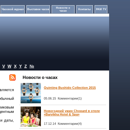
Новости о
Часовой журнал
Выставки часов
Контакты
PAM TV
часах
V
W
X
Y
Z
№
Новости о часах
Quinting Bushido Collection 2015
вляется
обычный
05.06.15 Комментарии(1)
ликовым
Новогодний ужин Chopard в отеле
центным
«Barvikha Hotel & Spa»
и даты,
17.12.14 Комментарии(4)