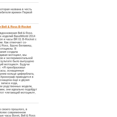
которая названа в честь
ребителя времен Первой
Bell & Ross B-Rocket
вдохновения Bell & Ross.
х изделий BaselWorld 2014
on и часы BR 01 B-Rocket с
м. Как отмечает со-
 & Ross, Бруно Беламиш,
отоциклы. В
пания создала
здавая мотоцикл, мы
ов и экспериментальной
езультате было выпущено
ий мотоцикл». Будучи
: «Я преобразовал
 часы, оснащенные
шнем кольце циферблата,
 Хронограф приводится в
оснащена еще и двумя
запаса хода,
ве родственных модели,
ми, они идеально подойдут
тот «летающий мотоцикл»,
 своего прошлого, в
 более современном
е часы Bovet, Bell & Ross