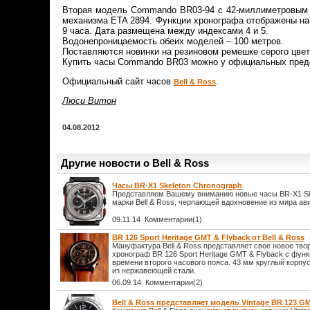
Вторая модель Commando BR03-94 с 42-миллиметровым к
механизма ETA 2894. Функции хронографа отображены на 
9 часа. Дата размещена между индексами 4 и 5.
Водонепроницаемость обеих моделей – 100 метров.
Поставляются новинки на резиновом ремешке серого цве
Купить часы Commando BR03 можно у официальных предс
Официальный сайт часов
.
Bell & Ross
Люси Витон
04.08.2012
Другие новости о Bell & Ross
Часы BR-X1 Skeleton Chronograph
Представляем Вашему вниманию новые часы BR-X1 Ske
марки Bell & Ross, черпающей вдохновение из мира ав
09.11.14 Комментарии(1)
BR 126 Sport Heritage GMT & Flyback от Bell & Ross
Мануфактура Bell & Ross представляет свое новое тв
хронограф BR 126 Sport Heritage GMT & Flyback с фун
времени второго часового пояса. 43 мм круглый корпу
из нержавеющей стали.
06.09.14 Комментарии(2)
Bell & Ross представляет модель Vintage BR 123 G