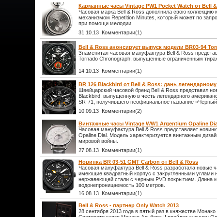
Карманные часы Vintage PW1 Pocket Watch от Bell 
Часовая марка Bell & Ross дополнила свою коллекцию
механизмом Repetition Minutes, который может по запр
при помощи мелодии.
31.10.13 Комментарии(1)
Bell & Ross анонсирует выпуск модели BR03-94 To
Знаменитая часовая мануфактура Bell & Ross предста
Tornado Chronograph, выпущенные ограниченным тира
14.10.13 Комментарии(1)
BR 126 Blackbird от Bell & Ross: дань легендарном
Швейцарский часовой бренд Bell & Ross представил н
Blackbird, выпущенную в честь легендарного американ
SR-71, получившего неофициальное название «Черный д
10.09.13 Комментарии(2)
Винтажные часы Vintage WW1 Argentium Opaline Dial
Часовая мануфактура Bell & Ross представляет новинк
Opaline Dial. Модель характеризуется винтажным диза
мировой войны.
27.08.13 Комментарии(1)
Новинка BR 03-51 GMT Carbon от Bell & Ross
Часовая мануфактура Bell & Ross разработала новые 
имеющие квадратный корпус с закругленными углами н
нержавеющей стали с черным PVD покрытием. Длина к
водонепроницаемость 100 метров.
16.08.13 Комментарии(1)
Bell & Ross - партнер Only Watch 2013
28 сентября 2013 года в пятый раз в княжестве Монако