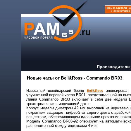
Производители ча
и аксессуаров
Производители 
Новые часы от Bell&Ross - Commando BR03
Известный швейцарский бренд
анонсировал 
Bell&Ross
улучшенной версией часов BR01, представленной на выст
Линия Commando BR03 включает в себя две модели BR
трехстрелочник с индикацией даты.
Корпус модели диметром 42 мм выполнен из нержавеюще
покрытием защищает циферблат серого цвета с арабско
веществом, обеспечивающим идеальное прочтение показ
Модель Commando BR03-92 оперирует на автоматическо
расположенной между индексами 4 и 5.