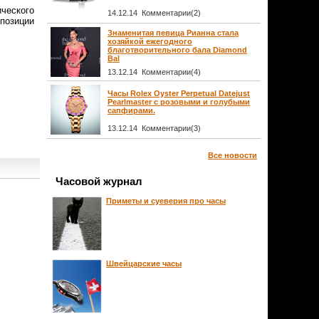
ческого
14.12.14 Комментарии(2)
 позиции
Знаменитая певица Рианна стала
хозяйкой ежегодного
благотворительного бала Diamond
Bal
13.12.14 Комментарии(4)
Часы Rolex Oyster Perpetual Datejust
Pearlmaster с розовыми и голубыми
сапфирами.
13.12.14 Комментарии(3)
Все новости
Часовой журнал
Приметы и суеверия про часы
Швейцарские часы