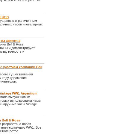
ly Watch 2013 при участии
d 2013
выпущенные ограниченным
аручных часов и ювелирных
 на запястье
нии Bell & Ross
абины и демонстрирует
сть, точность и
 участием компании Bell
воего существования
м году церемония
инвалидов.
Vintage WW1 Argentium
овала выпуск новых
которых использованы часы
 наручные часы Vintage
 Bell & Ross
а разработана новая
олняет коллекцию WW1. Все
стиле ретро.