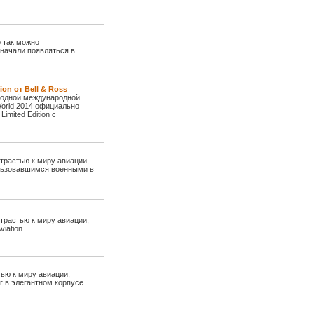
 так можно
 начали появляться в
ion от Bell & Ross
годной международной
orld 2014 официально
mited Edition с
страстью к миру авиации,
льзовавшимся военными в
страстью к миру авиации,
iation.
тью к миру авиации,
r в элегантном корпусе