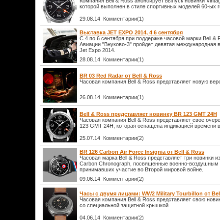
Компания Bell & Ross анонсирует выпуск новинки Vint
которой выполнен в стиле спортивных моделей 60-ых г
29.08.14 Комментарии(1)
Выставка JET EXPO 2014, 4 6 сентября
С 4 по 6 сентября при поддержке часовой марки Bell & 
Авиации "Внуково-3" пройдет девятая международная 
Jet Expo 2014.
28.08.14 Комментарии(1)
BR 03 Red Radar от Bell & Ross
Часовая компания Bell & Ross представляет новую вер
26.08.14 Комментарии(1)
Bell & Ross представляет новинку BR 123 GMT 24H
Часовая компания Bell & Ross представляет свое очер
123 GMT 24H, которая оснащена индикацией времени в
25.07.14 Комментарии(2)
BR 126 Carbon Air Force Insignia от Bell & Ross
Часовая марка Bell & Ross представляет три новинки из
Carbon Chronograph, посвященные военно-воздушным 
принимавших участие во Второй мировой войне.
09.06.14 Комментарии(2)
Часы с двумя лицами: WW2 Military Tourbillon от Bel
Часовая компания Bell & Ross представляет свою новинк
со специальной защитной крышкой.
04.06.14 Комментарии(2)