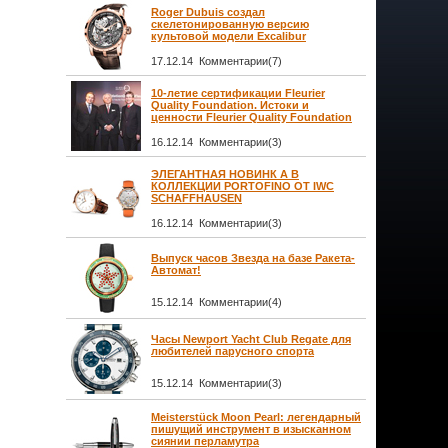
Roger Dubuis создал
скелетонированную версию
культовой модели Excalibur
17.12.14 Комментарии(7)
10-летие сертификации Fleurier
Quality Foundation. Истоки и
ценности Fleurier Quality Foundation
16.12.14 Комментарии(3)
ЭЛЕГАНТНАЯ НОВИНК А В
КОЛЛЕКЦИИ PORTOFINO ОТ IWC
SCHAFFHAUSEN
16.12.14 Комментарии(3)
Выпуск часов Звезда на базе Ракета-
Автомат!
15.12.14 Комментарии(4)
Часы Newport Yacht Club Regate для
любителей парусного спорта
15.12.14 Комментарии(3)
Meisterstück Moon Pearl: легендарный
пишущий инструмент в изысканном
сиянии перламутра