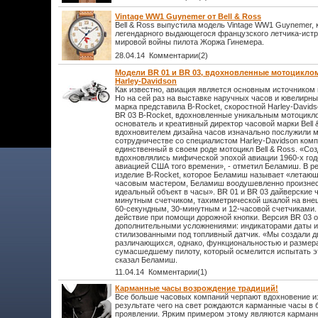
Vintage WW1 Guynemer от Bell & Ross
Bell & Ross выпустила модель Vintage WW1 Guynemer, 
легендарного выдающегося французского летчика-ист
мировой войны пилота Жоржа Гинемера.
28.04.14 Комментарии(2)
Модели BR 01 и BR 03, вдохновленные мотоциклом 
Harley-Davidson
Как известно, авиация является основным источником 
Но на сей раз на выставке наручных часов и ювелирны
марка представила B-Rocket, скоростной Harley-Davids
BR 03 B-Rocket, вдохновленные уникальным мотоцикло
основатель и креативный директор часовой марки Bell
вдохновителем дизайна часов изначально послужили м
сотрудничестве со специалистом Harley-Davidson ком
единственный в своем роде мотоцикл Bell & Ross. «Со
вдохновлялись мифической эпохой авиации 1960-х год
авиацией США того времени», - отметил Беламиш. В р
изделие B-Rocket, которое Беламиш называет «летающ
часовым мастером, Беламиш воодушевленно произнес
идеальный объект в часы». BR 01 и BR 03 дайверские
минутным счетчиком, тахиметрической шкалой на вне
60-секундным, 30-минутным и 12-часовой счетчиками.
действие при помощи дорожной кнопки. Версия BR 03 
дополнительными усложнениями: индикаторами даты и 
стилизованными под топливный датчик. «Мы создали д
различающихся, однако, функциональностью и размера
сумасшедшему пилоту, который осмелится испытать э
сказал Беламиш.
11.04.14 Комментарии(1)
Карманные часы возрождение традиций!
Все больше часовых компаний черпают вдохновение из
результате чего на свет рождаются карманные часы в
проявлении. Ярким примером этому являются карманны