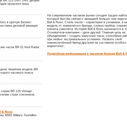
age BR 123 GMT 24H, дизайн
одов прошлого века.
На современном часовом рынке сегодня трудно найти 
который был бы связан с авиацией больше чем наруч
Ross в Центре Бизнес-
Bell & Ross. Стиль часов – характерен и узнаваем, а к
выставка деловой авиации
модель от знаменитого бренда, словно прибор, сорва
кокпита самолёта. История Bell & Ross начинается в 19
Основатели компании – двое друзей. Главная цель их
объединения – создать наручные часы, способные ра
при любых экстремальных условиях. Назвать свой
новоиспечённый бренд друзьям не составило особого 
маркетолог...
сию часов BR 01 Red Radar.
Подробная информация о часовом бренде Bell & 
едное творение модель BR
торого часового пояса.
 серии BR 126 Vintage
силам стран союзников,
l & Ross
у WW2 Military Tourbillon