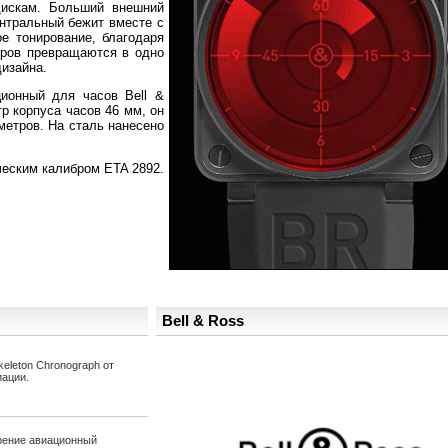
дискам. Больший внешний
ентральный бежит вместе с
е тонирование, благодаря
оров превращаются в одно
дизайна.
ионный для часов Bell &
р корпуса часов 46 мм, он
метров. На сталь нанесено
ческим калибром ETA 2892.
Bell & Ross
leton Chronograph от
иации.
орение авиационный