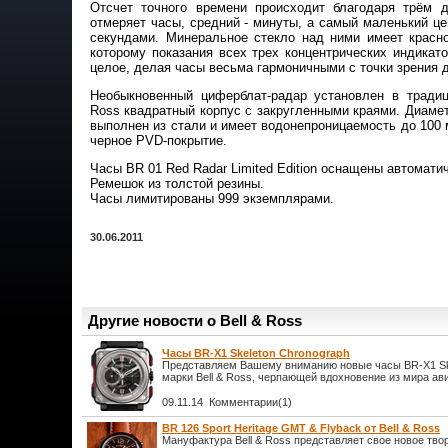
Отсчет точного времени происходит благодаря трём 
отмеряет часы, средний - минуты, а самый маленький ц
секундами. Минеральное стекло над ними имеет красно
которому показания всех трех концентрических индикат
целое, делая часы весьма гармоничными с точки зрения 
Необыкновенный циферблат-радар установлен в традиц
Ross квадратный корпус с закругленными краями. Диамет
выполнен из стали и имеет водонепроницаемость до 100 
черное PVD-покрытие.
Часы BR 01 Red Radar Limited Edition оснащены автомати
Ремешок из толстой резины.
Часы лимитированы 999 экземплярами.
30.06.2011
Другие новости о Bell & Ross
Часы BR-X1 Skeleton Chronograph
Представляем Вашему вниманию новые часы BR-X1 Ske
марки Bell & Ross, черпающей вдохновение из мира ав
09.11.14 Комментарии(1)
BR 126 Sport Heritage GMT & Flyback от Bell & Ross
Мануфактура Bell & Ross представляет свое новое тв