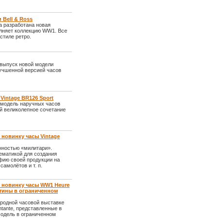
 Bell & Ross
а разработана новая
олняет коллекцию WW1. Все
стиле ретро.
 выпуск новой модели
учшенной версией часов
Vintage BR126 Sport
 модель наручных часов
ой великолепное сочетание
а новинку часы Vintage
нностью «милитари».
ематикой для создания
фию своей продукции на
амолётов и т. п.
а новинку часы WW1 Heure
атины в ограниченном
ародной часовой выставке
tante, представленные в
модель в ограниченном