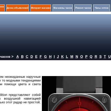
сов
Доска объявлений
Интернет магазин
Магазины часов
Ремонт часов
Часы оптом
часов >
A
B
C
D
E
F
G
H
I
J
K
L
M
N
O
P
Q
R
S
T
U
жем неожиданные наручные
не то модными тенденциями
ри помощи цвета и света
ition представляют собой
я воздушной навигацией
ко этот радар не простой,