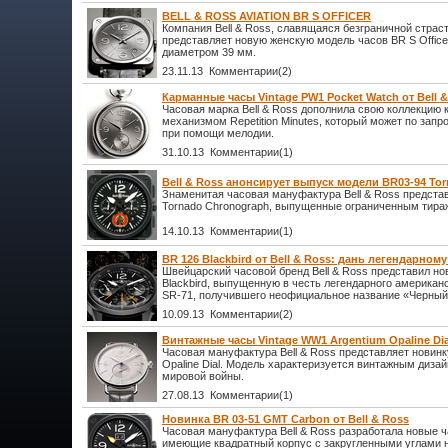
BELL & ROSS AVIATION BR S OFFICER
Компания Bell & Ross, славящаяся безграничной страс
представляет новую женскую модель часов BR S Office
диаметром 39 мм.
23.11.13 Комментарии(2)
Карманные часы Vintage PW1 Pocket Watch от Bell 
Часовая марка Bell & Ross дополнила свою коллекцию
механизмом Repetition Minutes, который может по запр
при помощи мелодии.
31.10.13 Комментарии(1)
Bell & Ross анонсирует выпуск модели BR03-94 To
Знаменитая часовая мануфактура Bell & Ross предста
Tornado Chronograph, выпущенные ограниченным тира
14.10.13 Комментарии(1)
BR 126 Blackbird от Bell & Ross: дань легендарном
Швейцарский часовой бренд Bell & Ross представил н
Blackbird, выпущенную в честь легендарного американ
SR-71, получившего неофициальное название «Черный д
10.09.13 Комментарии(2)
Винтажные часы Vintage WW1 Argentium Opaline Dial
Часовая мануфактура Bell & Ross представляет новинк
Opaline Dial. Модель характеризуется винтажным диза
мировой войны.
27.08.13 Комментарии(1)
Новинка BR 03-51 GMT Carbon от Bell & Ross
Часовая мануфактура Bell & Ross разработала новые 
имеющие квадратный корпус с закругленными углами н