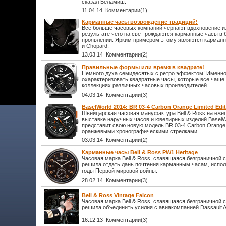
сказал Беламиш.
11.04.14 Комментарии(1)
Карманные часы возрождение традиций!
Все больше часовых компаний черпают вдохновение из
результате чего на свет рождаются карманные часы в
проявлении. Ярким примером этому являются карманны
и Chopard.
13.03.14 Комментарии(2)
Правильные формы или время в квадрате!
Немного духа семидесятых с ретро эффектом! Именно
охарактеризовать квадратные часы, которые все чаще
коллекциях различных часовых производителей.
04.03.14 Комментарии(3)
BaselWorld 2014: BR 03-4 Carbon Orange Limited Edit
Швейцарская часовая мануфактура Bell & Ross на еже
выставке наручных часов и ювелирных изделий BaselW
представит свою новую модель BR 03-4 Carbon Orange Li
оранжевыми хронографическими стрелками.
03.03.14 Комментарии(2)
Карманные часы Bell & Ross PW1 Heritage
Часовая марка Bell & Ross, славящаяся безграничной 
решила отдать дань почтения карманным часам, испо
годы Первой мировой войны.
28.02.14 Комментарии(3)
Bell & Ross Vintage Falcon
Часовая марка Bell & Ross, славящаяся безграничной 
решила объединить усилия с авиакомпанией Dassault Av
16.12.13 Комментарии(3)