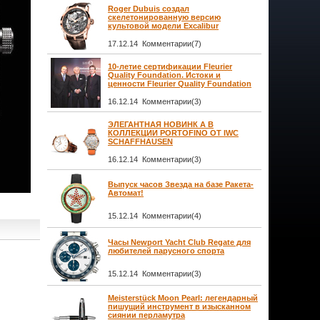
Roger Dubuis создал
скелетонированную версию
культовой модели Excalibur
17.12.14 Комментарии(7)
10-летие сертификации Fleurier
Quality Foundation. Истоки и
ценности Fleurier Quality Foundation
16.12.14 Комментарии(3)
ЭЛЕГАНТНАЯ НОВИНК А В
КОЛЛЕКЦИИ PORTOFINO ОТ IWC
SCHAFFHAUSEN
16.12.14 Комментарии(3)
Выпуск часов Звезда на базе Ракета-
Автомат!
15.12.14 Комментарии(4)
Часы Newport Yacht Club Regate для
любителей парусного спорта
15.12.14 Комментарии(3)
Meisterstück Moon Pearl: легендарный
пишущий инструмент в изысканном
сиянии перламутра