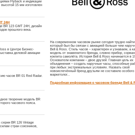
кциями Flyback и индикации
с высотой 15 мм изготовлен
MT 24H
age BR 123 GMT 24H, дизайн
одов прошлого века.
На современном часовом рынке сегодня трудно найти 
который был бы связан с авиацией больше чем наруч
Ross в Центре Бизнес-
Bell & Ross. Стиль часов – характерен и узнаваем, а к
выставка деловой авиации
модель от знаменитого бренда, словно прибор, сорва
кокпита самолёта. История Bell & Ross начинается в 19
Основатели компании – двое друзей. Главная цель их
объединения – создать наручные часы, способные ра
при любых экстремальных условиях. Назвать свой
новоиспечённый бренд друзьям не составило особого 
маркетолог...
сию часов BR 01 Red Radar.
Подробная информация о часовом бренде Bell & 
едное творение модель BR
торого часового пояса.
 серии BR 126 Vintage
силам стран союзников,