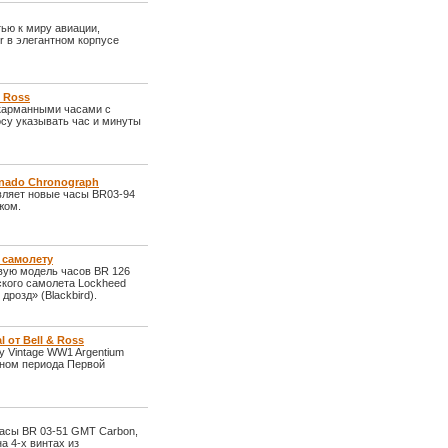
тью к миру авиации,
r в элегантном корпусе
& Ross
 карманными часами с
осу указывать час и минуты
rnado Chronograph
вляет новые часы BR03-94
жом.
у самолету
овую модель часов BR 126
ского самолета Lockheed
розд» (Blackbird).
 от Bell & Ross
у Vintage WW1 Argentium
йном периода Первой
часы BR 03-51 GMT Carbon,
а 4-х винтах из