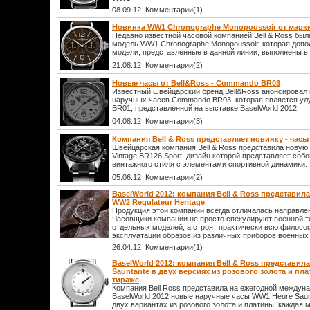
08.09.12 Комментарии(1)
Новинка WW1 Chronographe Monopoussoir от марки
Недавно известной часовой компанией Bell & Ross был
модель WW1 Chronographe Monopoussoir, которая доп
модели, представленные в данной линии, выполнены в 
21.08.12 Комментарии(2)
Новые часы от Bell&Ross - Commando BR03
Известный швейцарский бренд Bell&Ross анонсировал
наручных часов Commando BR03, которая является ул
BR01, представленной на выставке BaselWorld 2012.
04.08.12 Комментарии(3)
Компания Bell & Ross представляет новинку - часы 
Швейцарская компания Bell & Ross представила новую
Vintage BR126 Sport, дизайн которой представляет соб
винтажного стиля с элементами спортивной динамики.
05.06.12 Комментарии(2)
BaselWorld 2012: компания Bell & Ross представил
WW2 Regulateur Heritage
Продукция этой компании всегда отличалась направле
Часовщики компании не просто спекулируют военной т
отдельных моделей, а строят практически всю филосо
эксплуатации образов из различных приборов военных с
26.04.12 Комментарии(1)
BaselWorld 2012: компания Bell & Ross представил
Sauntante в двух версиях из розового золота и пл
тираже
Компания Bell Ross представила на ежегодной междун
BaselWorld 2012 новые наручные часы WW1 Heure Saun
двух вариантах из розового золота и платины, каждая 