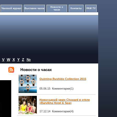
Новости о
Часовой журнал
Выставки часов
Контакты
PAM TV
часах
V
W
X
Y
Z
№
Новости о часах
Quinting Bushido Collection 2015
05.06.15 Комментарии(1)
Новогодний ужин Chopard в отеле
«Barvikha Hotel & Spa»
17.12.14 Комментарии(4)