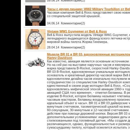
09.06.14 Комментарии(2)
Часы с двумя лицами: WW2 Military Tourbillon от Bel
Часовая компания Bell & Ross представляет свою новинк
со специальной защитной крышкой.
04.06.14 Комментарии(2)
Vintage WW1 Guynemer от Bell & Ross
Bell & Ross выпустила модель Vintage WW1 Guynemer, 
легендарного выдающегося французского летчика-ист
мировой войны пилота Жоржа Гинемера.
28.04.14 Комментарии(2)
Модели BR 01 и BR 03, вдохновленные мотоциклом 
Harley-Davidson
Как известно, авиация является основным источником 
Но на сей раз на выставке наручных часов и ювелирны
марка представила B-Rocket, скоростной Harley-Davids
BR 03 B-Rocket, вдохновленные уникальным мотоцикло
основатель и креативный директор часовой марки Bell
вдохновителем дизайна часов изначально послужили м
сотрудничестве со специалистом Harley-Davidson ком
единственный в своем роде мотоцикл Bell & Ross. «Со
вдохновлялись мифической эпохой авиации 1960-х год
авиацией США того времени», - отметил Беламиш. В р
изделие B-Rocket, которое Беламиш называет «летающ
часовым мастером, Беламиш воодушевленно произнес
идеальный объект в часы». BR 01 и BR 03 дайверские
минутным счетчиком, тахиметрической шкалой на вне
60-секундным, 30-минутным и 12-часовой счетчиками.
действие при помощи дорожной кнопки. Версия BR 03 
дополнительными усложнениями: индикаторами даты и 
стилизованными под топливный датчик. «Мы создали д
различающихся, однако, функциональностью и размера
сумасшедшему пилоту, который осмелится испытать э