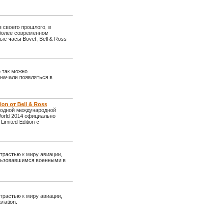
 своего прошлого, в
 более современном
е часы Bovet, Bell & Ross
 так можно
 начали появляться в
ion от Bell & Ross
годной международной
orld 2014 официально
mited Edition с
страстью к миру авиации,
льзовавшимся военными в
страстью к миру авиации,
iation.