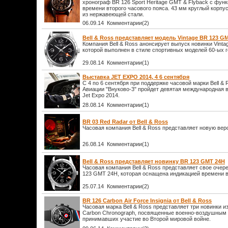
хронограф BR 126 Sport Heritage GMT & Flyback с фун
времени второго часового пояса. 43 мм круглый корпу
из нержавеющей стали.
06.09.14 Комментарии(2)
Bell & Ross представляет модель Vintage BR 123 G
Компания Bell & Ross анонсирует выпуск новинки Vint
которой выполнен в стиле спортивных моделей 60-ых г
29.08.14 Комментарии(1)
Выставка JET EXPO 2014, 4 6 сентября
С 4 по 6 сентября при поддержке часовой марки Bell & 
Авиации "Внуково-3" пройдет девятая международная 
Jet Expo 2014.
28.08.14 Комментарии(1)
BR 03 Red Radar от Bell & Ross
Часовая компания Bell & Ross представляет новую вер
26.08.14 Комментарии(1)
Bell & Ross представляет новинку BR 123 GMT 24H
Часовая компания Bell & Ross представляет свое очер
123 GMT 24H, которая оснащена индикацией времени в
25.07.14 Комментарии(2)
BR 126 Carbon Air Force Insignia от Bell & Ross
Часовая марка Bell & Ross представляет три новинки из
Carbon Chronograph, посвященные военно-воздушным 
принимавших участие во Второй мировой войне.