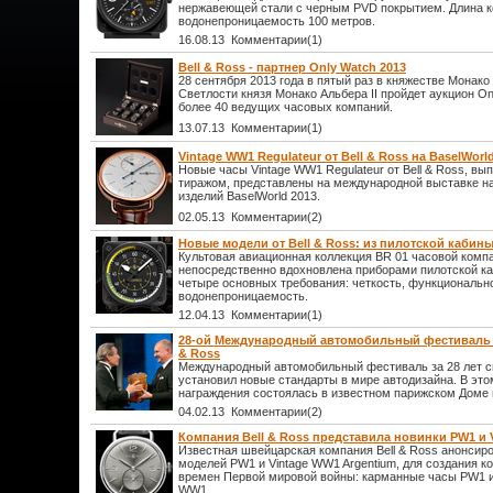
нержавеющей стали с черным PVD покрытием. Длина к
водонепроницаемость 100 метров.
16.08.13 Комментарии(1)
Bell & Ross - партнер Only Watch 2013
28 сентября 2013 года в пятый раз в княжестве Монако
Светлости князя Монако Альбера II пройдет аукцион On
более 40 ведущих часовых компаний.
13.07.13 Комментарии(1)
Vintage WW1 Regulateur от Bell & Ross на BaselWorl
Новые часы Vintage WW1 Regulateur от Bell & Ross, 
тиражом, представлены на международной выставке н
изделий BaselWorld 2013.
02.05.13 Комментарии(2)
Новые модели от Bell & Ross: из пилотской кабины
Культовая авиационная коллекция BR 01 часовой компа
непосредственно вдохновлена приборами пилотской к
четыре основных требования: четкость, функционально
водонепроницаемость.
12.04.13 Комментарии(1)
28-ой Международный автомобильный фестиваль с
& Ross
Международный автомобильный фестиваль за 28 лет с
установил новые стандарты в мире автодизайна. В это
награждения состоялась в известном парижском Доме 
04.02.13 Комментарии(2)
Компания Bell & Ross представила новинки PW1 и 
Известная швейцарская компания Bell & Ross анонсир
моделей PW1 и Vintage WW1 Argentium, для создания 
времен Первой мировой войны: карманные часы PW1 и
WW1.