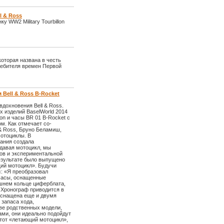
l & Ross
у WW2 Military Tourbillon
которая названа в честь
ребителя времен Первой
Bell & Ross B-Rocket
вдохновения Bell & Ross.
х изделий BaselWorld 2014
on и часы BR 01 B-Rocket с
м. Как отмечает со-
 & Ross, Бруно Беламиш,
отоциклы. В
пания создала
здавая мотоцикл, мы
ов и экспериментальной
езультате было выпущено
ий мотоцикл». Будучи
: «Я преобразовал
 часы, оснащенные
шнем кольце циферблата,
 Хронограф приводится в
оснащена еще и двумя
запаса хода,
ве родственных модели,
ми, они идеально подойдут
тот «летающий мотоцикл»,