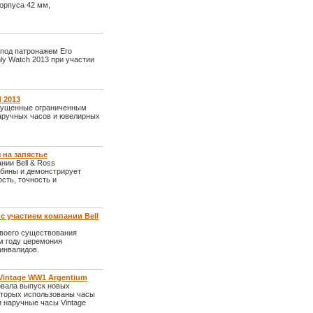
орпуса 42 мм,
 под патронажем Его
ly Watch 2013 при участии
d 2013
выпущенные ограниченным
аручных часов и ювелирных
 на запястье
нии Bell & Ross
абины и демонстрирует
сть, точность и
 участием компании Bell
воего существования
м году церемония
инвалидов.
Vintage WW1 Argentium
овала выпуск новых
которых использованы часы
 наручные часы Vintage