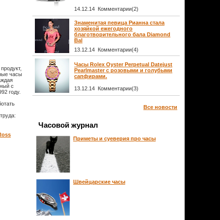
14.12.14 Комментарии(2)
Знаменитая певица Рианна стала
хозяйкой ежегодного
благотворительного бала Diamond
Bal
13.12.14 Комментарии(4)
Часы Rolex Oyster Perpetual Datejust
продукт,
Pearlmaster с розовыми и голубыми
ные часы
сапфирами.
аждая
нный с
13.12.14 Комментарии(3)
92 году.
ботать
Все новости
труда:
Часовой журнал
Ross
Приметы и суеверия про часы
Швейцарские часы