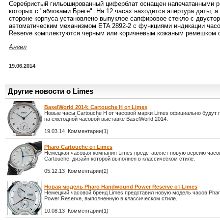
Серебристый гильошированный циферблат оснащен напечатанными ри
которых с "яблоками Бреге". На 12 часах находится апертура даты, а
стороне корпуса установлено выпуклое сапфировое стекло с двуст
автоматическим механизмом ETA 2892-2 с функциями индикации часов,
Reserve комплектуются черным или коричневым кожаным ремешком с
Ангел
19.06.2014
Другие новости о Limes
BaselWorld 2014: Cartouche H от Limes
Новые часы Cartouche H от часовой марки Limes официально будут
на ежегодной часовой выставке BaselWorld 2014.
19.03.14 Комментарии(1)
Pharo Cartouche от Limes
Немецкая часовая компания Limes представляет новую версию часо
Cartouche, дизайн которой выполнен в классическом стиле.
05.12.13 Комментарии(2)
Новая модель Pharo Handwound Power Reserve от Limes
Немецкий часовой бренд Limes представил новую модель часов Pha
Power Reserve, выполненную в классическом стиле.
10.08.13 Комментарии(1)