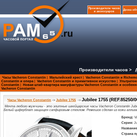
Производители часов
Доска об
и аксессуаров
Производители часов >
Часы Vacheron Constantin
|
Мальтийский крест
|
Vacheron Constantin и Richem
Constantin и опера
|
Vacheron Constantin и примитивное искусство
|
Ультратон
Constantin
|
Новая штаб-квартира мануфактуры Vacheron Constantin и особен
Vacheron Constantin
Jubilee 1755 (REF.85250/
Часы Vacheron Constantin
->
Jubilee 1755
->
Мечта любого мужчины - это элитные швейцарские часы Vacheron Constantin Jub
Белый циферблат защищен сапфировым стеклом. Ремешок сделан из кожи аллиг
Бренд:
V
Серия:
J
Название
Страна п