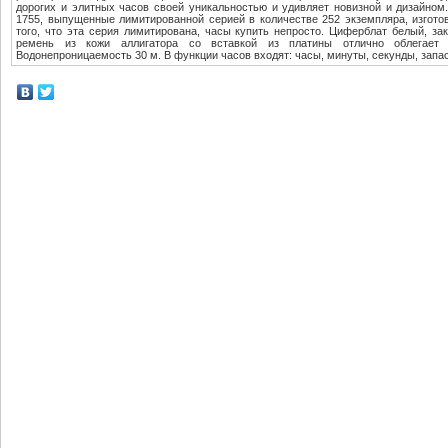
дорогих и элитных часов своей уникальностью и удивляет новизной и дизайном
1755, выпущенные лимитированной серией в количестве 252 экземпляра, изготов
того, что эта серия лимитирована, часы купить непросто. Циферблат белый, з
ремень из кожи аллигатора со вставкой из платины отлично облегает
Водонепроницаемость 30 м. В функции часов входят: часы, минуты, секунды, запас