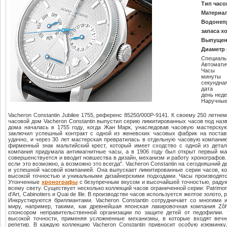
Тип часо
Материал
Водонеп
запаса х
Выпущен
Диаметр 
Специаль
Автомати
Часы
минуты
секундна
дата
день нед
Наручные
Vacheron Constantin Jubilee 1755, референс 85250/000P-9141. К своему 250 лет
часовой дом Vacheron Constantin выпустил серию лимитированных часов под назв
дома началась в 1755 году, когда Жан Марк, унаследовав часовую мастерскую 
заключил успешный контракт с одной из женевских часовых фабрик на поста
удачно, и через 30 лет мастерская превратилась в отдельную часовую компани
фирменный знак мальтийский крест, который имеет сходство с одной из детал
компания придумала антимагнитные часы, а в 1906 году был открыт первый ма
совершенствуется и вводит новшества в дизайн, механизм и работу хронографов.
если это возможно, а возможно это всегда". Vacheron Constantin на сегодняшний 
и успешной часовой компанией. Она выпускает лимитированные серии часов, ко
высокой точностью и уникальными дизайнерскими подходами. Часы производятся
Утонченные
хронографы
с безупречным вкусом и высочайшей точностью, радую
всему свету. Существует несколько коллекций часов ограниченной серии: Patrimony,
d'Art, Cabinotiers и Quai de lIle. В производстве часов используется желтое золото,
Инкрустируются бриллиантами. Vacheron Constantin сотрудничает со многими
миру, например, такими, как древнейшая японская лакировочная компания Zô
спонсором неправительственной организации по защите детей от педофилии.
высокой точности, применяя усложненные механизмы, в которые входят вечн
репетир. В каждую коллекцию Vacheron Constantin привносит особую изюминку,