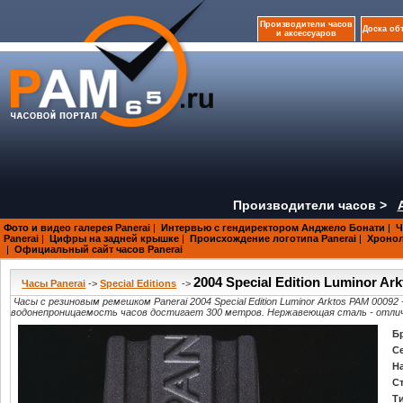
Производители часов
Доска об
и аксессуаров
Производители часов >
Фото и видео галерея Panerai
|
Интервью с гендиректором Анджело Бонати
|
Ч
Panerai
|
Цифры на задней крышке
|
Происхождение логотипа Panerai
|
Хроноло
|
Официальный сайт часов Panerai
2004 Special Edition Luminor Ar
Часы Panerai
->
Special Editions
->
Часы с резиновым ремешком Panerai 2004 Special Edition Luminor Arktos PAM 000
водонепроницаемость часов достигает 300 метров. Нержавеющая сталь - отлич
Б
С
Н
С
Т