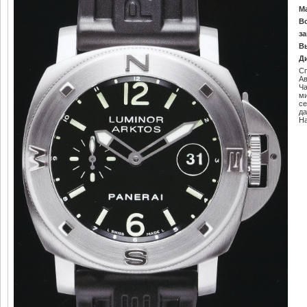
М
В
за
В
Д
С
Ав
Ч
м
се
да
Н