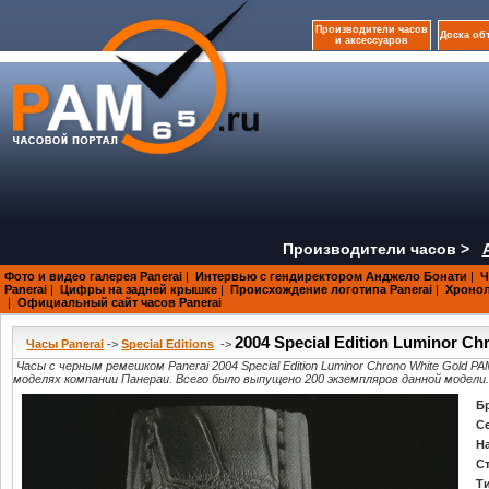
Производители часов
Доска об
и аксессуаров
Производители часов >
Фото и видео галерея Panerai
|
Интервью с гендиректором Анджело Бонати
|
Ч
Panerai
|
Цифры на задней крышке
|
Происхождение логотипа Panerai
|
Хроноло
|
Официальный сайт часов Panerai
2004 Special Edition Luminor C
Часы Panerai
->
Special Editions
->
Часы с черным ремешком Panerai 2004 Special Edition Luminor Chrono White Gold
моделях компании Панераи. Всего было выпущено 200 экземпляров данной модели
Б
С
Н
С
Т