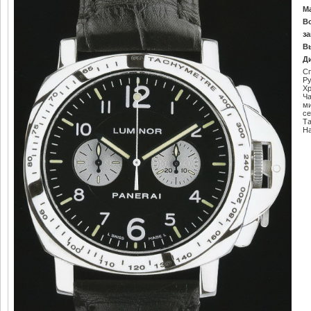
М
В
за
В
Д
С
Ру
Х
Ч
м
се
Т
Н