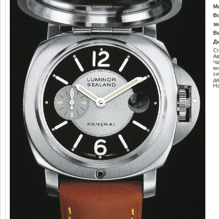
М
В
за
В
Д
С
Ав
Ч
м
се
да
Н