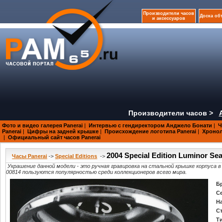
Производители часов
Доска об
и аксессуаров
Производители часов >
Фото и видео галерея Panerai
|
Интервью с гендиректором Анджело Бонати
|
Ч
Panerai
|
Цифры на задней крышке
|
Происхождение логотипа Panerai
|
Хроноло
|
Официальный сайт часов Panerai
2004 Special Edition Luminor Se
Часы Panerai
->
Special Editions
->
Украшение данной модели - это ручная гравировка на стальной крышке корпуса в ви
00814 пользуются популярностью среди коллекционеров всего мира.
Б
С
Н
С
Т