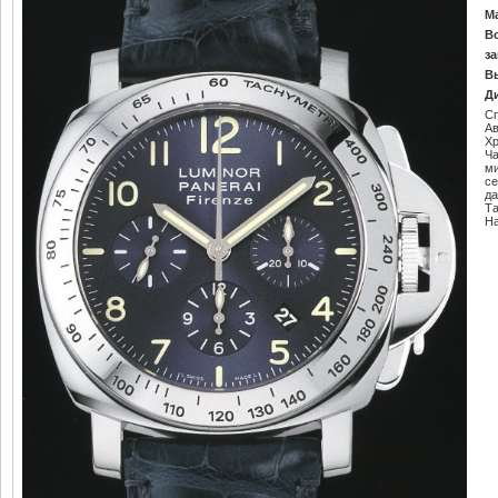
М
В
за
В
Д
С
Ав
Х
Ч
м
се
да
Т
Н