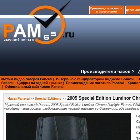
Производители часов
Доска об
и аксессуаров
Производители часов >
Фото и видео галерея Panerai
|
Интервью с гендиректором Анджело Бонати
|
Ч
Panerai
|
Цифры на задней крышке
|
Происхождение логотипа Panerai
|
Хроноло
|
Официальный сайт часов Panerai
2005 Special Edition Luminor Ch
Часы Panerai
->
Special Editions
->
Мужской хронограф Panerai 2005 Special Edition Luminor Chrono Daylight Firenze
находится гравировка, изображающая первый магазин во Флоренции, где продава
Б
С
Н
С
Т