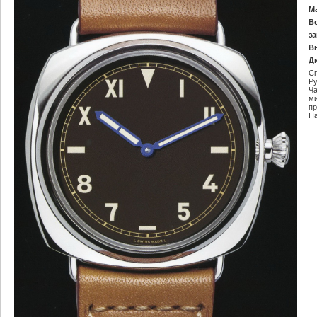
М
В
за
В
Д
С
Ру
Ч
м
пр
Н