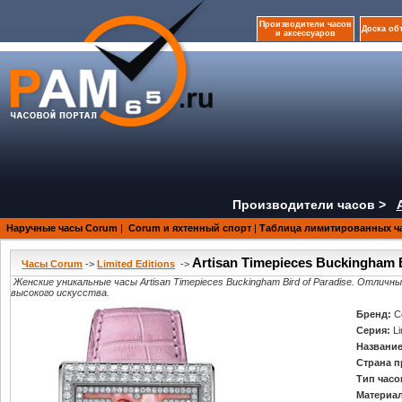
Производители часов
Доска об
и аксессуаров
Производители часов >
Наручные часы Corum
|
Corum и яхтенный спорт
|
Таблица лимитированных ч
Artisan Timepieces Buckingham B
Часы Corum
->
Limited Editions
->
Женские уникальные часы Artisan Timepieces Buckingham Bird of Paradise. Отли
высокого искусства.
Бренд:
C
Серия:
Li
Название
Страна п
Тип часо
Материал