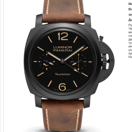
М
В
за
Д
Ру
Ч
м
се
да
т
ин
ук
пр
Н