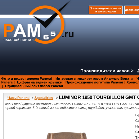
Производители часов
Доска об
и аксессуаров
Производители часов >
Фото и видео галерея Panerai
|
Интервью с гендиректором Анджело Бонати
|
Ч
Panerai
|
Цифры на задней крышке
|
Происхождение логотипа Panerai
|
Хроноло
|
Официальный сайт часов Panerai
LUMINOR 1950 TOURBILLON GMT C
Часы Panerai
->
Specialities
->
Часы швейцарские оригинальные Panerai LUMINOR 1950 TOURBILLON GMT CERAM
черной керамики, 6-дневный запас хода механизма, турбийон, указатель времни в
Б
С
Н
С
Т