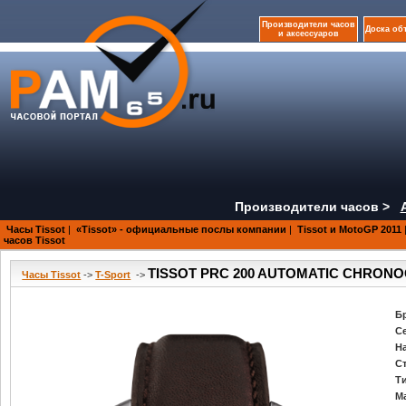
Производители часов
Доска об
и аксессуаров
Производители часов >
Часы Tissot
|
«Tissot» - официальные послы компании
|
Tissot и MotoGP 2011
часов Tissot
TISSOT PRC 200 AUTOMATIC CHRONOGR
Часы Tissot
->
T-Sport
->
Б
С
Н
С
Т
М