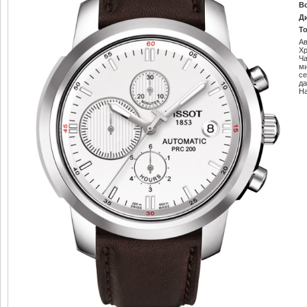
В
Д
Т
Ав
Х
Ч
м
се
да
Н