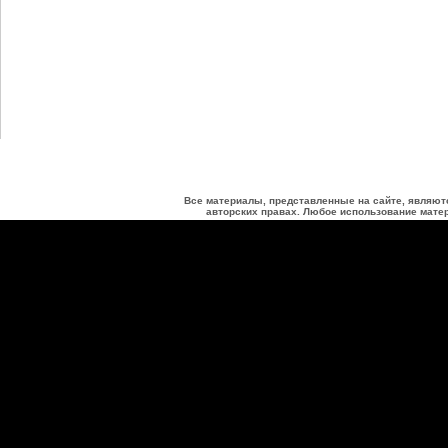
Все материалы, представленные на сайте, являют
авторских правах. Любое использование матер