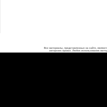
Все материалы, представленные на сайте, являют
авторских правах. Любое использование матер