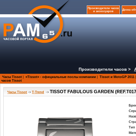
Производители часов
Доска об
и аксессуаров
Производители часов >
Часы Tissot
|
«Tissot» - официальные послы компании
|
Tissot и MotoGP 2011
часов Tissot
TISSOT FABULOUS GARDEN (REF.T017.3
Часы Tissot
->
T-Trend
->
Бре
Сер
Наз
Стр
Тип
Мат