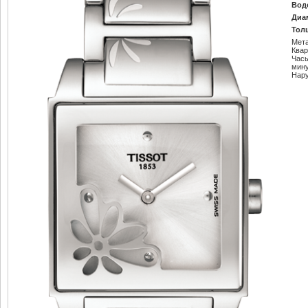
Вод
Диа
Тол
Мета
Ква
Час
мин
Нар