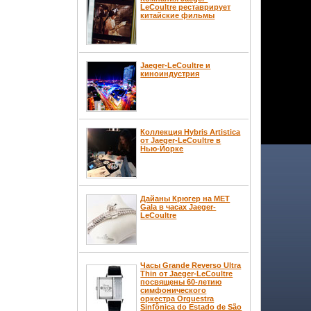
LeCoultre реставрирует
китайские фильмы
Jaeger-LeCoultre и
киноиндустрия
Коллекция Hybris Artistica
от Jaeger-LeCoultre в
Нью-Йорке
Дайаны Крюгер на MET
Gala в часах Jaeger-
LeCoultre
Часы Grande Reverso Ultra
Thin от Jaeger-LeCoultre
посвящены 60-летию
симфонического
оркестра Orquestra
Sinfônica do Estado de São