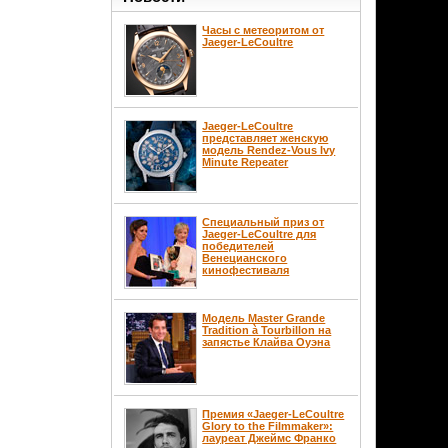
Часы с метеоритом от
Jaeger-LeCoultre
Jaeger-LeCoultre
представляет женскую
модель Rendez-Vous Ivy
Minute Repeater
Специальный приз от
Jaeger-LeCoultre для
победителей
Венецианского
кинофестиваля
Модель Master Grande
Tradition à Tourbillon на
запястье Клайва Оуэна
Премия «Jaeger-LeCoultre
Glory to the Filmmaker»:
лауреат Джеймс Франко