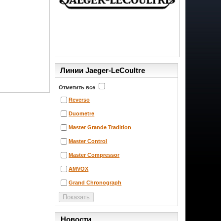
Линии Jaeger-LeCoultre
Отметить все
Reverso
Duometre
Master Grande Tradition
Master Control
Master Compressor
AMVOX
Grand Chronograph
Новости