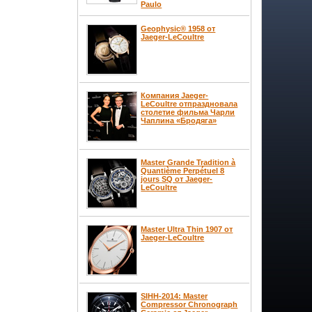
Paulo
Geophysic® 1958 от
Jaeger-LeCoultre
Компания Jaeger-
LeCoultre отпраздновала
столетие фильма Чарли
Чаплина «Бродяга»
Master Grande Tradition à
Quantième Perpétuel 8
jours SQ от Jaeger-
LeCoultre
Master Ultra Thin 1907 от
Jaeger-LeCoultre
SIHH-2014: Master
Compressor Chronograph