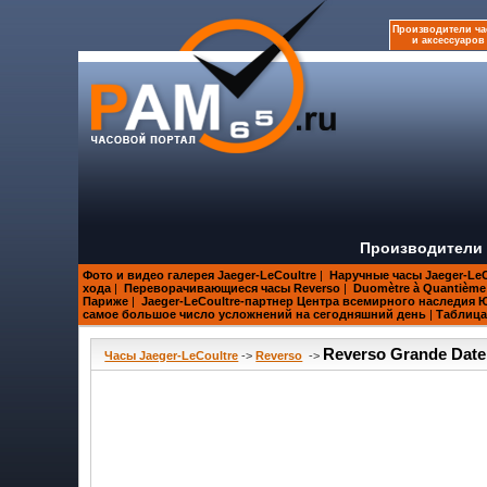
Производители ча
и аксессуаров
Производители 
Фото и видео галерея Jaeger-LeCoultre
|
Наручные часы Jaeger-LeC
хода
|
Переворачивающиеся часы Reverso
|
Duomètre à Quantième 
Париже
|
Jaeger-LeCoultre-партнер Центра всемирного наследия
самое большое число усложнений на сегодняшний день
|
Таблица
Reverso Grande Date
Часы Jaeger-LeCoultre
->
Reverso
->