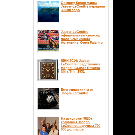
Острову Кокос марка
Jaeger-LeCoultre передала
30 000 евро
Jaeger-LeCoultre
официальный спонсор
поло-чемпионата
Аргентины Open Palermo
SIHH 2014: Jaeger-
LeCoultre представляет
модель Grande Reverso
Ultra Thin 1931
Ежегодная книга от
Jaeger-LeCoultre
На аукционе (RED)
компания Jaeger-
LeCoultre выручила 790
000 долларов