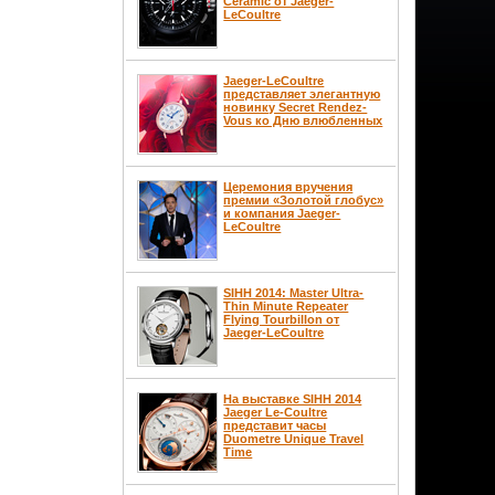
Ceramic от Jaeger-
LeCoultre
Jaeger-LeCoultre
представляет элегантную
новинку Secret Rendez-
Vous ко Дню влюбленных
Церемония вручения
премии «Золотой глобус»
и компания Jaeger-
LeCoultre
SIHH 2014: Master Ultra-
Thin Minute Repeater
Flying Tourbillon от
Jaeger-LeCoultre
На выставке SIHH 2014
Jaeger Le-Coultre
представит часы
Duometre Unique Travel
Time