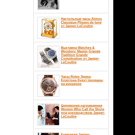
Настольные часы Atmos
Classique Phases de lune
от Jaeger-LeCoultre
Выставка Watches &
Wonders: Master Grande
Tradition Grande
Complication от Jaeger-
LeCoultre
Часы Rolex Эрика
Клэптона будут проданы
на аукционе
Церемония награждения
Women Who Call the Shots
под руководством Jaeger-
LeCoultre
Компания Jaeger-