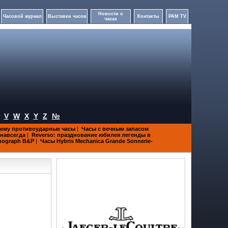
Новости о
Часовой журнал
Выставки часов
Контакты
PAM TV
часах
V
W
X
Y
Z
№
ему противоударные часы
|
Часы с вечным запасом
 навсегда
|
Reverso: празднование юбилея легенды в
onograph B&P
|
Часы Hybris Mechanica Grande Sonnerie-