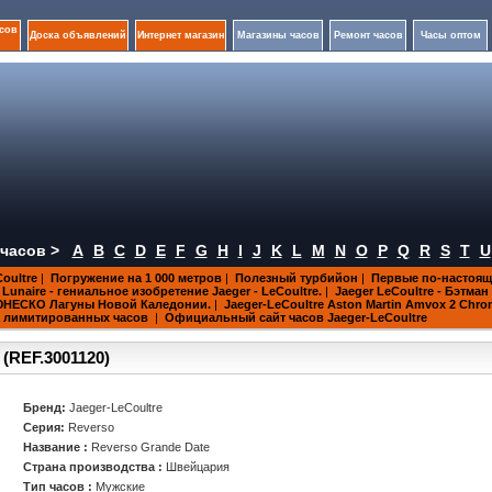
сов
Доска объявлений
Интернет магазин
Магазины часов
Ремонт часов
Часы оптом
часов >
A
B
C
D
E
F
G
H
I
J
K
L
M
N
O
P
Q
R
S
T
U
oultre
|
Погружение на 1 000 метров
|
Полезный турбийон
|
Первые по-настоящ
Lunaire - гениальное изобретение Jaeger - LeCoultre.
|
Jaeger LeCoultre - Бэтман
 ЮНЕСКО Лагуны Новой Каледонии.
|
Jaeger-LeCoultre Aston Martin Amvox 2 Chr
 лимитированных часов
|
Официальный сайт часов Jaeger-LeCoultre
 (REF.3001120)
Бренд:
Jaeger-LeCoultre
Серия:
Reverso
Название :
Reverso Grande Date
Страна производства :
Швейцария
Тип часов :
Мужские