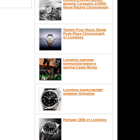
модель Conquest 1/100th
Horse Racing Chronograph
Twenty-Four Hours Single
Push-Piece Chronograph
от Longines
Longines партнер
конноспортивного
центра Casas Novas
Longines представляет
новинку Avigation
Heritage 1935 от Longines