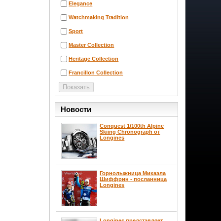
Elegance
Watchmaking Tradition
Sport
Master Collection
Heritage Collection
Francillon Collection
Новости
Conquest 1/100th Alpine
Skiing Chronograph от
Longines
Горнолыжница Микаэла
Шиффрин - посланница
Longines
Longines представляет