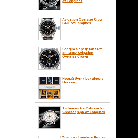
от Longines
Avigation Oversize Crown
GMT от Longines
Longines представляет
новинку Avigation
Oversize Crown
Новый бутик Longines в
Москве
Asthmometer-Pulsometer
Chronograph от Longines
Турнир «Longines Future