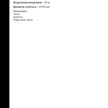
Водонепроницаемые :
30 м
Диаметр корпуса :
24.50 мм
Кварцевый
Часы
минуты
Наручные часы