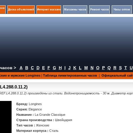
сов
Доска объявлений
Интернет магазин
Магазины часов
Ремонт часов
Часы оптом
часов >
A
B
C
D
E
F
G
H
I
J
K
L
M
N
O
P
Q
R
S
T
U
кие и мужские Longines
|
Таблица лимитированных часов
|
Официальный сайт
4.288.0.11.2)
REF.L4.288.0.11.2) произведены из стали. Водонепроницаемость - 30 м. Диаметр корп
Бренд:
Longines
Серия:
Elegance
Название :
La Grande Classique
Страна производства :
Швейцария
Тип часов :
Женские
Материал корпуса :
Сталь