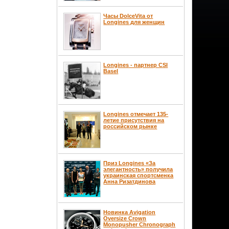
Часы DolceVita от
Longines для женщин
Longines - партнер CSI
Basel
Longines отмечает 135-
летие присутствия на
российском рынке
Приз Longines «За
элегантность» получила
украинская спортсменка
Анна Ризатдинова
Новинка Avigation
Oversize Crown
Monopusher Chronograph