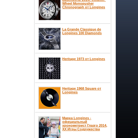
Wheel Monopusher
Chronograph от Longines
La Grande Classique de
Longines 100 Diamonds
Heritage 1973 от Longines
Heritage 1968 Square от
Longines
Марка Longines -
официальный
хронометрист Глазго 2014,
XX Игры Содружества