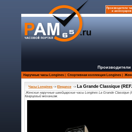
Производители ча
и аксессуаров
Производители 
Наручные часы Longines
|
Спортивная коллекция Longines
|
Женс
La Grande Classique (REF.L
Часы Longines
->
Elegance
->
Женские наручные швейцарские часы Longines La Grande Classique (
Кварцевый механизм.