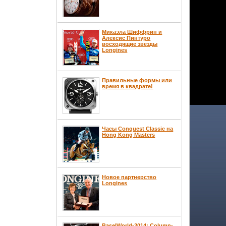
Микаэла Шиффрин и
Алексис Пинтуро
восходящие звезды
Longines
Правильные формы или
время в квадрате!
Часы Conquest Classic на
Hong Kong Masters
Новое партнерство
Longines
BaselWorld-2014: Column-