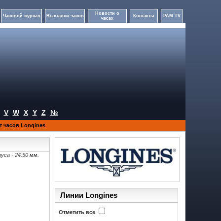
Новости о
Часовой журнал
Выставки часов
Контакты
PAM TV
часах
V
W
X
Y
Z
№
 часов Longines
уса - 24.50 мм.
Линии Longines
Отметить все