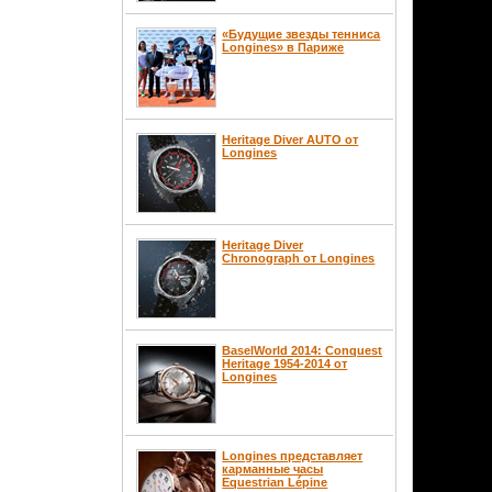
«Будущие звезды тенниса
Longines» в Париже
Heritage Diver AUTO от
Longines
Heritage Diver
Chronograph от Longines
BaselWorld 2014: Conquest
Heritage 1954-2014 от
Longines
Longines представляет
карманные часы
Equestrian Lépine