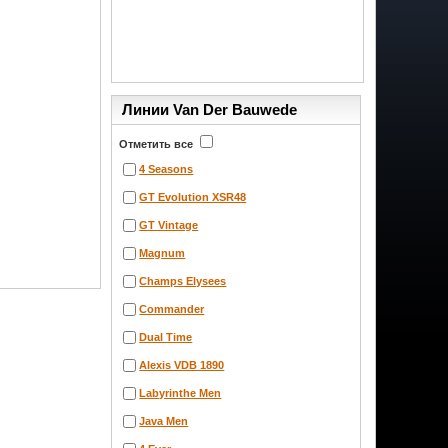
Линии Van Der Bauwede
Отметить все
4 Seasons
GT Evolution XSR48
GT Vintage
Magnum
Champs Elysees
Commander
Dual Time
Alexis VDB 1890
Labyrinthe Men
Java Men