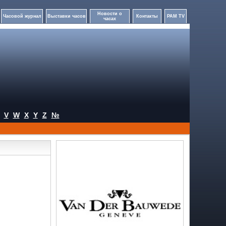
Новости о
Часовой журнал
Выставки часов
Контакты
PAM TV
часах
V
W
X
Y
Z
№