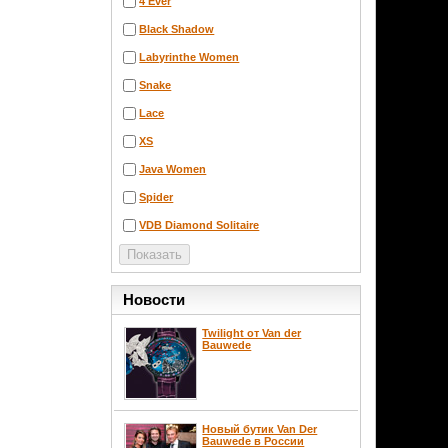
4 Ever
Black Shadow
Labyrinthe Women
Snake
Lace
XS
Java Women
Spider
VDB Diamond Solitaire
Новости
Twilight от Van der
Bauwede
Новый бутик Van Der
Bauwede в России