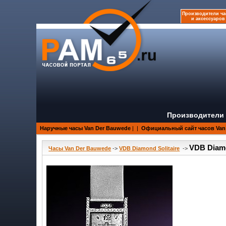
Производители ча
и аксессуаров
Производители 
Наручные часы Van Der Bauwede
|
|
Официальный сайт часов Van
VDB Diamo
Часы Van Der Bauwede
->
VDB Diamond Solitaire
->