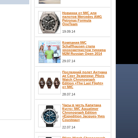
Новинки от IWC для
пилотов Mercedes AMG
Petronas Formula
OneTeam
19.09.14
Компания IWC
Schaffhausen стала
хронометристом турнира
M2M Russian Open 2014
29.07.14
Последний полет Антуана
де Сент Экзюпери: Pilots
Watch Chronograph
Edition «The Last Flight»
от IWC
28.07.14
Часы в честь Капитана
Кусто: IWC Aquatimer
Chronograph Edition
«Expedition Jacques-Yves
Cousteau»
22.07.14