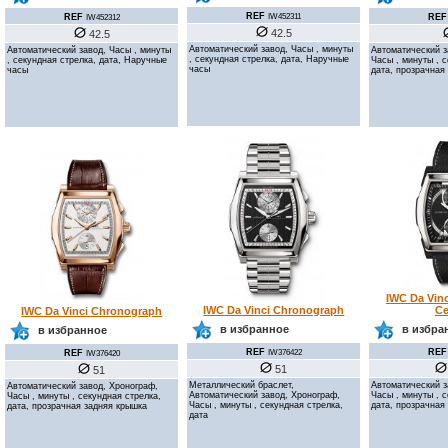
REF
REF
REF
IW452311
IW452312
42.5
42.5
Автоматический завод, Часы , минуты
Автоматический завод, Часы , минуты
Автоматический з
, секундная стрелка, дата, Наручные
, секундная стрелка, дата, Наручные
Часы , минуты , 
часы
часы
дата, прозрачная
IWC Da Vin
Ce
IWC Da Vinci Chronograph
IWC Da Vinci Chronograph
в избра
в избранное
в избранное
REF
REF
REF
IW376422
IW376420
51
51
Автоматический з
Металлический браслет,
Автоматический завод, Хронограф,
Часы , минуты , 
Автоматический завод, Хронограф,
Часы , минуты , секундная стрелка,
дата, прозрачная
Часы , минуты , секундная стрелка,
дата, прозрачная задняя крышка
дата