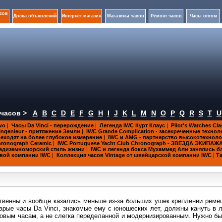
сов
Доска объявлений
Интернет магазин
Магазины часов
Ремонт часов
Часы оптом
часов >
A
B
C
D
E
F
G
H
I
J
K
L
M
N
O
P
Q
R
S
T
U
wo
|
Часы Da Vinci - перерождение
|
Легенда IWC Курт Клаус
|
Pilot's Watches Cl
Ingenieur - притяжение Земли
|
IWC Grande Complication - засекреченные технол
еходят на более глубокое измерение
|
IWC и AMG - партнерство высокотехнол
hronograph Ceramic
|
IWC Portuguese Yacht Club Chronograph - ЗВЕЗДА ЭКИПАЖ
средиземноморский стиль жизни
|
IWC и легенда бокса Мухаммед Али занялись 
совой компании IWC
|
Коллекция часов Vintage от швейцарской компании IWC
|
Т
твенны и вообще казались меньше из-за больших ушек креплении реме
арые часы Da Vinci, знакомые ему с юношеских лет, должны кануть в л
 новым часам, а не слегка переделанной и модернизированным. Нужно б