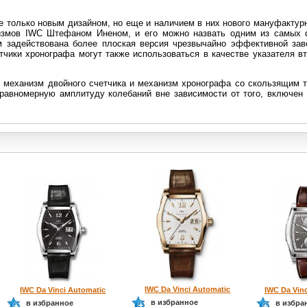
не только новым дизайном, но еще и наличием в них нового мануфактур
измов IWC Штефаном Иненом, и его можно назвать одним из самых 
ем задействована более плоская версия чрезвычайно эффективной за
тчики хронографа могут также использоваться в качестве указателя вт
ак механизм двойного счетчика и механизм хронографа со скользящим 
равномерную амплитуду колебаний вне зависимости от того, включен
IWC Da Vinci Automatic
IWC Da Vinci Automatic
IWC Da Vin
в избранное
в избранное
в избра