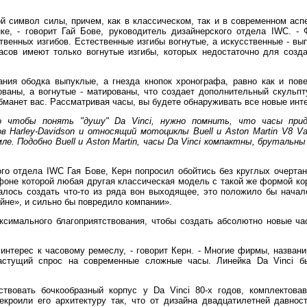
й символ силы, причем, как в классическом, так и в современном аспе
е, - говорит Гай Бове, руководитель дизайнерского отдела IWC. -
твенных изгибов. Естественные изгибы вогнутые, а искусственные - вып
асов имеют только вогнутые изгибы, которых недостаточно для соз
ания ободка выпуклые, а гнезда кнопок хронографа, равно как и пов
ованы, а вогнутые - матированы, что создает дополнительный скульп
обманет вас. Рассматривая часы, вы будете обнаруживать все новые инт
 чтобы понять "душу" Da Vinci, нужно помнить, что часы прид
Harley-Davidson и относящий мотоциклы Buell и Aston Martin V8 V
е. Подобно Buell и Aston Martin, часы Da Vinci компактны, брутальны
го отдела IWC Гая Бове, Керн попросил обойтись без круглых очертан
 фоне которой любая другая классическая модель с такой же формой ко
алось создать что-то из ряда вон выходящее, это положило бы начал
йне», и сильно бы повредило компании».
ксимального благоприятствования, чтобы создать абсолютно новые ч
нтерес к часовому ремеслу, - говорит Керн. - Многие фирмы, названи
растущий спрос на современные сложные часы. Линейка Da Vinci б
твовать бочкообразный корпус у Da Vinci 80-х годов, комплектова
кроили его архитектуру так, что от дизайна двадцатилетней давнос