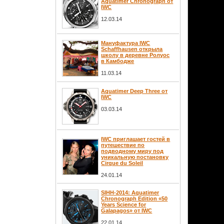
Aquatimer Chronograph от
IWC
12.03.14
Мануфактура IWC
Schaffhausen открыла
школу в деревне Ролуос
в Камбодже
11.03.14
Aquatimer Deep Three от
IWC
03.03.14
IWC приглашает гостей в
путешествие по
подводному миру под
уникальную постановку
Cirque du Soleil
24.01.14
SIHH-2014: Aquatimer
Chronograph Edition «50
Years Science for
Galapagos» от IWC
22.01.14