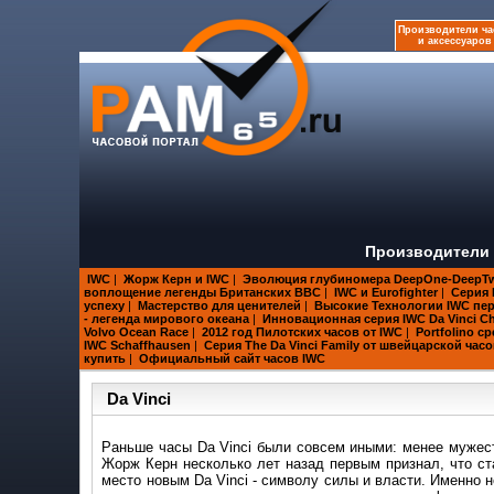
Производители ча
и аксессуаров
Производители 
IWC
|
Жорж Керн и IWC
|
Эволюция глубиномера DeepOne-DeepT
воплощение легенды Британских ВВС
|
IWC и Eurofighter
|
Серия 
успеху
|
Мастерство для ценителей
|
Высокие Технологии IWC пер
- легенда мирового океана
|
Инновационная серия IWC Da Vinci C
Volvo Ocean Race
|
2012 год Пилотских часов от IWC
|
Portfolino 
IWC Schaffhausen
|
Серия The Da Vinci Family от швейцарской ча
купить
|
Официальный сайт часов IWC
Da Vinci
Раньше часы Da Vinci были совсем иными: менее мужес
Жорж Керн несколько лет назад первым признал, что ст
место новым Da Vinci - символу силы и власти. Именно