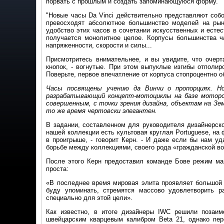
порвать с прошлым и создать запоминающуюся форму.
"Новые часы Da Vinci действительно представляют собо
превосходят абсолютное большинство моделей на рынк
удобство этих часов в сочетании искусственных и естес
получается монолитное целое. Корпусы большинства ч
напряженности, скорости и силы...
Присмотритесь внимательнее, и вы увидите, что очерт
кнопок, - вогнутые. При этом выпуклые изгибы отполир
Поверьте, первое впечатление от корпуса стопроцентно 
Часы посвящены учению да Винчи о пропорциях. Но
разрабатывающий концепт-мотоциклы на базе моторов 
совершенным, с точки зрения дизайна, объектам на Земл
то же время чертовски элегантен.
В задании, составленном для руководителя дизайнерско
нашей коллекции есть культовая круглая Portuguese, на
в проигрыше, - говорит Керн. - И даже если бы нам уд
борьбе между коллекциями, своего рода «гражданской во
После этого Керн предоставил команде Бове режим ма
проста:
«В последнее время мировая элита проявляет большой и
буду упоминать, стремятся массово удовлетворить 
специально для этой цели».
Как известно, в итоге дизайнеры IWC решили позаимс
швейцарским кварцевым калибром Beta 21, однако пере