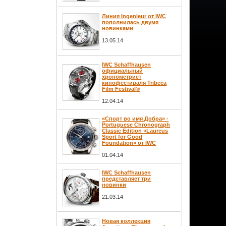
Линия Ingenieur от IWC
пополнилась двумя
новинками
13.05.14
IWC Schaffhausen
официальный
хронометрист
кинофестиваля Tribeca
Film Festival®
12.04.14
«Спорт во имя Добра» -
Portuguese Chronograph
Classic Edition «Laureus
Sport for Good
Foundation» от IWC
01.04.14
IWC Schaffhausen
представляет три
новинки
21.03.14
Новая коллекция