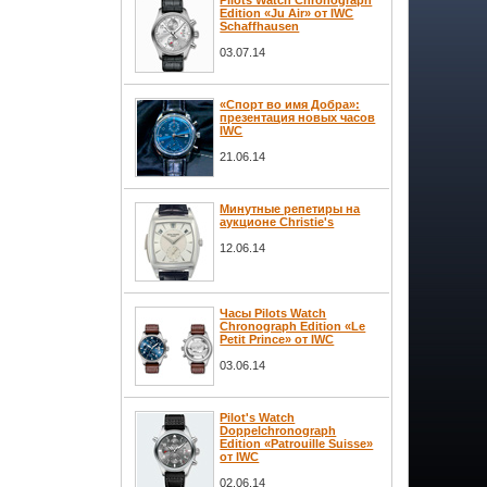
Pilots Watch Chronograph
Edition «Ju Air» от IWC
Schaffhausen
03.07.14
«Спорт во имя Добра»:
презентация новых часов
IWC
21.06.14
Минутные репетиры на
аукционе Christie's
12.06.14
Часы Pilots Watch
Chronograph Edition «Le
Petit Prince» от IWC
03.06.14
Pilot's Watch
Doppelchronograph
Edition «Patrouille Suisse»
от IWC
02.06.14