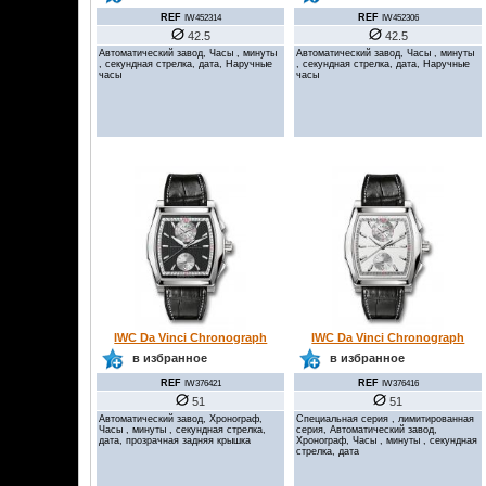
REF
REF
IW452314
IW452306
42.5
42.5
Автоматический завод, Часы , минуты
Автоматический завод, Часы , минуты
, секундная стрелка, дата, Наручные
, секундная стрелка, дата, Наручные
часы
часы
IWC Da Vinci Chronograph
IWC Da Vinci Chronograph
в избранное
в избранное
REF
REF
IW376421
IW376416
51
51
Автоматический завод, Хронограф,
Специальная серия , лимитированная
Часы , минуты , секундная стрелка,
серия, Автоматический завод,
дата, прозрачная задняя крышка
Хронограф, Часы , минуты , секундная
стрелка, дата