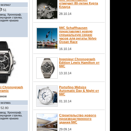
отмечает 80-летие Курта
IW376417
Клауса
51
28.10.14
авод, Хронограф,
секундная стрелка,
 задняя крышка
IWC Schaffhausen
представляет новую
специальную серию
часов для регаты Volvo
Ocean Race
16.10.14
Ingenieur Chronograph
Edition Lewis Hamilton от
IWC
13.10.14
ci Chronograph
Portofino Midsize
ramic
Automatic Day & Night от
IWC
нное
01.10.14
IW376601
52.80
авод, Хронограф,
Строительство нового
секундная стрелка,
 задняя крышка
производственного
здания IWC
29.09.14