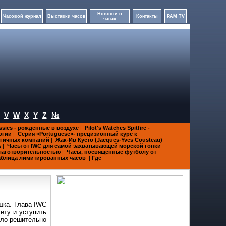
Новости о
Часовой журнал
Выставки часов
Контакты
PAM TV
часах
V
W
X
Y
Z
№
assics - рожденные в воздухе
|
Pilot's Watches Spitfire -
огии
|
Серия «Portuguese»- прецизионный курс к
огичных компаний
|
Жак-Ив Кусто (Jacques-Yves Cousteau)
А
|
Часы от IWC для самой захватывающей морской гонки
благотворительностью
|
Часы, посвященные футболу от
аблица лимитированных часов
|
Где
шка. Глава IWC
ету и уступить
ыло решительно