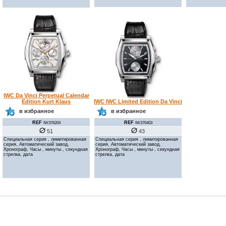
IWC Da Vinci Perpetual Calendar
Edition Kurt Klaus
IWC IWC Limited Edition Da Vinci
в избранное
в избранное
REF
REF
IW376204
IW376403
51
43
Специальная серия , лимитированная
Специальная серия , лимитированная
серия, Автоматический завод,
серия, Автоматический завод,
Хронограф, Часы , минуты , секундная
Хронограф, Часы , минуты , секундная
стрелка, дата
стрелка, дата