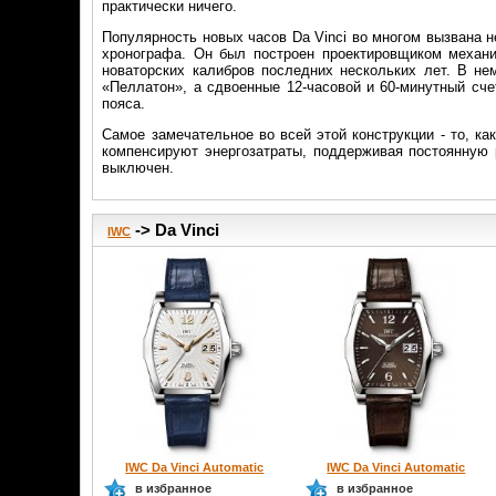
практически ничего.
Популярность новых часов Da Vinci во многом вызвана 
хронографа. Он был построен проектировщиком механ
новаторских калибров последних нескольких лет. В н
«Пеллатон», а сдвоенные 12-часовой и 60-минутный сче
пояса.
Самое замечательное во всей этой конструкции - то, к
компенсируют энергозатраты, поддерживая постоянную 
выключен.
-> Da Vinci
IWC
IWC Da Vinci Automatic
IWC Da Vinci Automatic
в избранное
в избранное