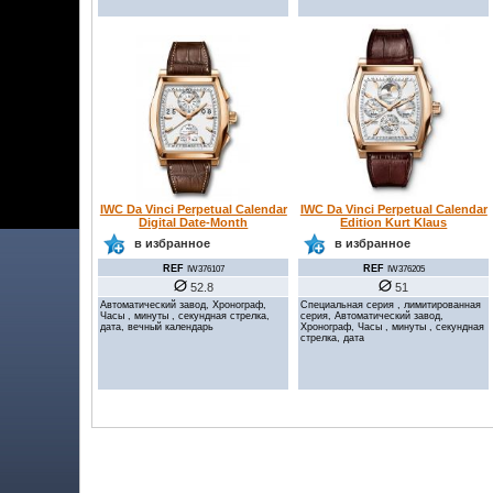
IWC Da Vinci Perpetual Calendar
IWC Da Vinci Perpetual Calendar
Digital Date-Month
Edition Kurt Klaus
в избранное
в избранное
REF
REF
IW376107
IW376205
52.8
51
Автоматический завод, Хронограф,
Специальная серия , лимитированная
Часы , минуты , секундная стрелка,
серия, Автоматический завод,
дата, вечный календарь
Хронограф, Часы , минуты , секундная
стрелка, дата