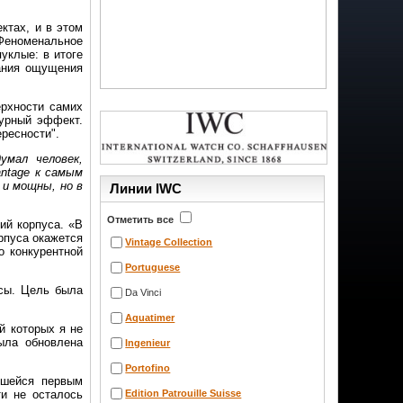
ктах, и в этом
 Феноменальное
уклые: в итоге
дания ощущения
ерхности самих
турный эффект.
ересности".
умал человек,
antage к самым
 и мощны, но в
Линии IWC
Отметить все
ий корпуса. «В
рпуса окажется
Vintage Collection
о конкурентной
Portuguese
асы. Цель была
Da Vinci
Aquatimer
й которых я не
ыла обновлена
Ingenieur
Portofino
вшейся первым
ти не осталось
Edition Patrouille Suisse