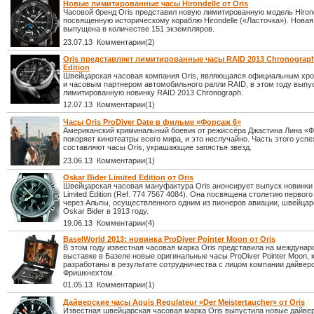
Новые лимитированные часы Hirondelle от Oris
Часовой бренд Oris представил новую лимитированную модель Hirond
посвященную историческому кораблю Hirondelle («Ласточка»). Новая
выпущена в количестве 151 экземпляров.
23.07.13 Комментарии(2)
Oris представляет лимитированные часы RAID 2013 Chronograph
Edition
Швейцарская часовая компания Oris, являющаяся официальным хр
и часовым партнером автомобильного ралли RAID, в этом году выпу
лимитированную новинку RAID 2013 Chronograph.
12.07.13 Комментарии(1)
Часы Oris ProDiver Date в фильме «Форсаж 6»
Американский криминальный боевик от режиссёра Джастина Лина «Ф
покоряет кинотеатры всего мира, и это неслучайно. Часть этого успе
составляют часы Oris, украшающие запястья звезд.
23.06.13 Комментарии(1)
Oskar Bider Limited Edition от Oris
Швейцарская часовая мануфактура Oris анонсирует выпуск новинки 
Limited Edition (Ref. 774 7567 4084). Она посвящена столетию первог
через Альпы, осуществленного одним из пионеров авиации, швейца
Oskar Bider в 1913 году.
19.06.13 Комментарии(4)
BaselWorld 2013: новинка ProDiver Pointer Moon от Oris
В этом году известная часовая марка Oris представила на междунар
выставке в Базеле новые оригинальные часы ProDiver Pointer Moon,
разработаны в результате сотрудничества с лицом компании дайве
Фришкнехтом.
01.05.13 Комментарии(1)
Дайверские часы Aquis Regulateur «Der Meistertaucher» от Oris
Известная швейцарская часовая марка Oris выпустила новые дайве