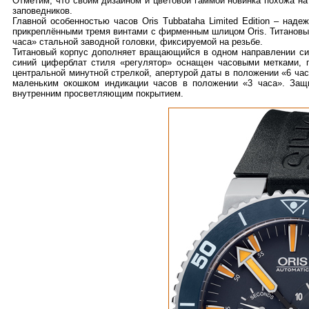
Отметим, что своим дизайном и цветовой гаммой новинка похожа н
заповедников.
Главной особенностью часов Oris Tubbataha Limited Edition – над
прикреплёнными тремя винтами с фирменным шлицом Oris. Титанов
часа» стальной заводной головки, фиксируемой на резьбе.
Титановый корпус дополняет вращающийся в одном направлении син
синий циферблат стиля «регулятор» оснащен часовыми метками,
центральной минутной стрелкой, апертурой даты в положении «6 час
маленьким окошком индикации часов в положении «3 часа». Защ
внутренним просветляющим покрытием.