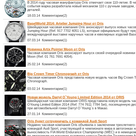
В 2014 году часовая мануфактура Oris отмечает свое 110-летие. В че
события марка разработала новый механизм 110 с ручным заводом, 
деталей.
18.03.14 Комментарии(2)
BaselWorld 2014: Artelier Jumping Hour от Oris
Швейцарская часовая компания Oris анонсирует выпуск новых часов 
Jumping Hour (Ref. 917 7702 4051 LS), которые официально будут пр
международной выставке наручных часов и ювелирных изделий Basel
07.03.14 Комментарии(1)
Новинка Artix Pointer Moon от Oris
Часовая компания Oris анонсирует выпуск своей очередной новинки Ar
Moon (Ref. 01 761 7691 4054).
25.02.14 Комментарии(2)
Big Crown Timer Chronograph от Oris
Часовая компания Oris представила новую модель часов Big Crown T
Chronograph.
03.02.14 Комментарии(1)
Новая модель Darryl O`Young Limited Edition 2014 от ORIS
Швейцарская часовая компания ORIS представила новую модель час
OYoung Limited Edition 2014 (Ref. 774 7611 7784 Set), посвященную де
при автомобильной гонки Darryl O`Young`s в Макао.
27.01.14 Комментарии(1)
Oris будет сотрудничать с командой Audi Sport
Недавно часовая компания Oris объявила о заключении трехлетнего
командой Audi Sport, участвующей в чемпионате мира в автогонках н
выносливость FIA World Endurance Championship (WEC) и в немецко
по автогонкам на машинах кузовного класса Deutsche Tourenwagen M