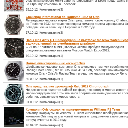
участники которого могут зарегистрироваться, а также представить 
на странице компании в Facebook.
25.10.12 Комментарии(3)
Challenge International de Tourisme 1932 от Oris
Легендарная часовая марка Oris представляет свою новинку Challenge 
de Tourisme 1932, которая посвящена команде поляка Францишека Ц
победившей на авиашоу в Берлине в 1932 году.
17.10.12 Комментарии(3)
Часы Oris Artix GT Chronograph на выставке Moscow Watch Expo
вдохновленный автомобильным дизайном
С 24 по 27 октября в МВЦ «Крокус Экспо» пройдет международная
специализированная выставка Moscow Watch Expo-2012.
10.10.12 Комментарии(1)
Новые лимитированные часы от Oris
Швейцарская часовая компания Oris анонсирует выпуск своей новинк
Racing Silver Lake (Ref. 01 735 7641 4184-Set), посвященной авиацио
команде Oris - Oris Air Racing Team и участию марки в авиашоу Reno 
30.09.12 Комментарии(1)
Oris представляет хронограф Raid 2012 Chronograph
Не для кого не является тайной тот факт, что сегодня многие извест
марки сотрудничают с той или иной спортивной командой или же сп
события, связанные с миром спорта.
01.09.12 Комментарии(1)
Компания Oris сохраняет приверженность Williams F1 Team
Команда «Формулы 1» Williams F1 Team и известная швейцарская ча
компания Oris подписали новый контракт о продолжении взаимовыго
сотрудничества в 2012 году.
10.04.12 Комментарии(1)