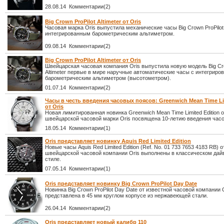
28.08.14 Комментарии(2)
Big Crown ProPilot Altimeter от Oris
Часовая марка Oris выпустила механические часы Big Crown ProPilot A
интегрированным барометрическим альтиметром.
09.08.14 Комментарии(2)
Big Crown ProPilot Altimeter от Oris
Швейцарская часовая компания Oris выпустила новую модель Big Cro
Altimeter первые в мире наручные автоматические часы с интегрир
барометрическим альтиметром (высотометром).
01.07.14 Комментарии(2)
Часы в честь введения часовых поясов: Greenwich Mean Time Li
от Oris
Новая лимитированная новинка Greenwich Mean Time Limited Edition о
швейцарской часовой марки Oris посвящена 10-летию введения час
18.05.14 Комментарии(1)
Oris представляет новинку Aquis Red Limited Edition
Новые часы Aquis Red Limited Edition (Ref. No. 01 733 7653 4183 RB) о
швейцарской часовой компании Oris выполнены в классическом дай
стиле.
07.05.14 Комментарии(1)
Oris представляет новинку Big Crown ProPilot Day Date
Новинка Big Crown ProPilot Day Date от известной часовой компании 
представлена в 45 мм круглом корпусе из нержавеющей стали.
26.04.14 Комментарии(2)
Oris представляет новый калибр 110