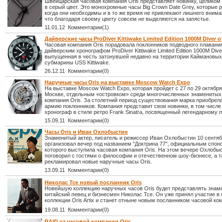
Швейцарская часовая компания Oris представляет новинку, целико
в серый цвет. Это монохромные часы Big Crown Date Grey, которые р
когда они необходимы и в то же время не привлекают лишнего внима
что благодаря своему цвету совсем не выделяются на запястье.
11.01.12 Комментарии(1)
Дайверские часы ProDiver Kittiwake Limited Edition 1000M Diver о
Часовая компания Oris порадовала поклонников подводного плаван
дайверским хронографом ProDiver Kittiwake Limited Edition 1000M Dive
выпущенная в честь затонувшей недавно на территории Каймановых
субмарины USS Kittiwake.
26.12.11 Комментарии(0)
Наручные часы Oris на выставке Moscow Watch Expo
На выставке Moscow Watch Expo, которая пройдет с 27 по 29 октября
Москве, отдельным «островком» среди многочисленных знаменитых
компания Oris. За столетний период существования марка приобрел
армию поклонников. Компания представит свои новинки, в том числе
хронограф в стиле ретро Frank Sinatra, посвященный легендарному п
15.09.11 Комментарии(0)
Часы Oris и Иван Охлобыстин
Знаменитый актер, писатель и режиссер Иван Охлобыстин 10 сентя
организовал вечер под названием "Доктрина 77", официальным спон
которого выступила часовая компания Oris. На этом вечере Охлобы
поговорил с гостями о философии и отечественном шоу-бизнесе, а т
рекламировал новые наручные часы Oris.
13.09.11 Комментарии(0)
Николас Тсе новый посланник Oris
Новейшую коллекцию наручных часов Oris будет представлять знам
китайский певец и бизнесмен Николас Тсе. Он уже принял участие в
коллекции Oris Artix и станет отныне новым посланником часовой ко
19.08.11 Комментарии(0)
RAID от часовой компании Oris