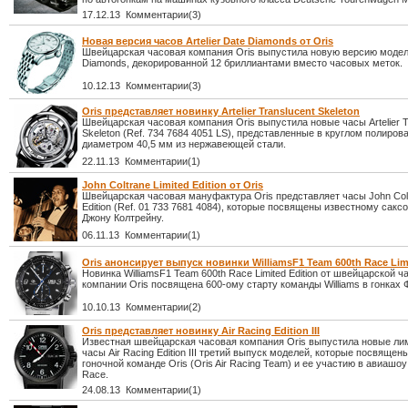
17.12.13 Комментарии(3)
Новая версия часов Artelier Date Diamonds от Oris
Швейцарская часовая компания Oris выпустила новую версию модели 
Diamonds, декорированной 12 бриллиантами вместо часовых меток.
10.12.13 Комментарии(3)
Oris представляет новинку Artelier Translucent Skeleton
Швейцарская часовая компания Oris выпустила новые часы Artelier T
Skeleton (Ref. 734 7684 4051 LS), представленные в круглом полиро
диаметром 40,5 мм из нержавеющей стали.
22.11.13 Комментарии(1)
John Coltrane Limited Edition от Oris
Швейцарская часовая мануфактура Oris представляет часы John Colt
Edition (Ref. 01 733 7681 4084), которые посвящены известному сак
Джону Колтрейну.
06.11.13 Комментарии(1)
Oris анонсирует выпуск новинки WilliamsF1 Team 600th Race Limi
Новинка WilliamsF1 Team 600th Race Limited Edition от швейцарской ч
компании Oris посвящена 600-ому старту команды Williams в гонках
10.10.13 Комментарии(2)
Oris представляет новинку Air Racing Edition III
Известная швейцарская часовая компания Oris выпустила новые л
часы Air Racing Edition III третий выпуск моделей, которые посвяще
гоночной команде Oris (Oris Air Racing Team) и ее участию в авиашоу
Race.
24.08.13 Комментарии(1)