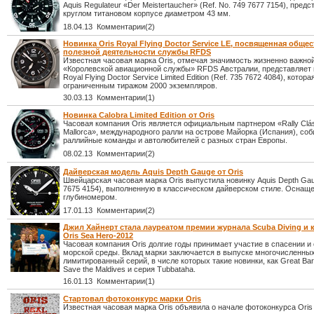
Aquis Regulateur «Der Meistertaucher» (Ref. No. 749 7677 7154), пред
круглом титановом корпусе диаметром 43 мм.
18.04.13 Комментарии(2)
Новинка Oris Royal Flying Doctor Service LE, посвященная общес
полезной деятельности службы RFDS
Известная часовая марка Oris, отмечая значимость жизненно важно
«Королевской авиационной службы» RFDS Австралии, представляет 
Royal Flying Doctor Service Limited Edition (Ref. 735 7672 4084), кото
ограниченным тиражом 2000 экземпляров.
30.03.13 Комментарии(1)
Новинка Calobra Limited Edition от Oris
Часовая компания Oris является официальным партнером «Rally Clási
Mallorca», международного ралли на острове Майорка (Испания), со
раллийные команды и автолюбителей с разных стран Европы.
08.02.13 Комментарии(2)
Дайверская модель Aquis Depth Gauge от Oris
Швейцарская часовая марка Oris выпустила новинку Aquis Depth Gau
7675 4154), выполненную в классическом дайверском стиле. Оснащ
глубиномером.
17.01.13 Комментарии(2)
Джил Хайнерт стала лауреатом премии журнала Scuba Diving и
Oris Sea Hero-2012
Часовая компания Oris долгие годы принимает участие в спасении и
морской среды. Вклад марки заключается в выпуске многочисленны
лимитированный серий, в числе которых такие новинки, как Great Barr
Save the Maldives и серия Tubbataha.
16.01.13 Комментарии(1)
Стартовал фотоконкурс марки Oris
Известная часовая марка Oris объявила о начале фотоконкурса Oris 