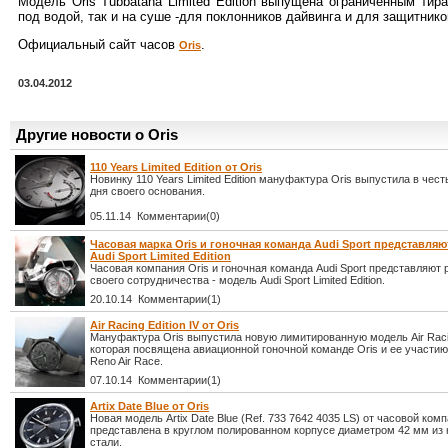
Модель Oris Tubbataha Limited Edition выпущена ограниченным ти
под водой, так и на суше -для поклонников дайвинга и для защитник
Официальный сайт часов
.
Oris
03.04.2012
Другие новости о Oris
110 Years Limited Edition от Oris
Новинку 110 Years Limited Edition мануфактура Oris выпустила в чест
дня своего основания.
05.11.14 Комментарии(0)
Часовая марка Oris и гоночная команда Audi Sport представля
Audi Sport Limited Edition
Часовая компания Oris и гоночная команда Audi Sport представляют 
своего сотрудничества - модель Audi Sport Limited Edition.
20.10.14 Комментарии(1)
Air Racing Edition IV от Oris
Мануфактура Oris выпустила новую лимитированную модель Air Racing
которая посвящена авиационной гоночной команде Oris и ее участи
Reno Air Race.
07.10.14 Комментарии(1)
Artix Date Blue от Oris
Новая модель Artix Date Blue (Ref. 733 7642 4035 LS) от часовой комп
представлена в круглом полированном корпусе диаметром 42 мм и
стали.