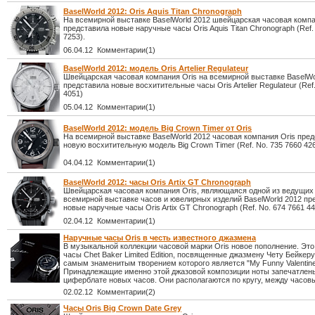
BaselWorld 2012: Oris Aquis Titan Chronograph
На всемирной выставке BaselWorld 2012 швейцарская часовая компа
представила новые наручные часы Oris Aquis Titan Chronograph (Ref.
7253).
06.04.12 Комментарии(1)
BaselWorld 2012: модель Oris Artelier Regulateur
Швейцарская часовая компания Oris на всемирной выставке BaselWo
представила новые восхитительные часы Oris Artelier Regulateur (Ref
4051)
05.04.12 Комментарии(1)
BaselWorld 2012: модель Big Crown Timer от Oris
На всемирной выставке BaselWorld 2012 часовая компания Oris пре
новую восхитительную модель Big Crown Timer (Ref. No. 735 7660 426
04.04.12 Комментарии(1)
BaselWorld 2012: часы Oris Artix GT Chronograph
Швейцарская часовая компания Oris, являющаяся одной из ведущих 
всемирной выставке часов и ювелирных изделий BaselWorld 2012 пр
новые наручные часы Oris Artix GT Chronograph (Ref. No. 674 7661 44
02.04.12 Комментарии(1)
Наручные часы Oris в честь известного джазмена
В музыкальной коллекции часовой марки Oris новое пополнение. Эт
часы Chet Baker Limited Edition, посвященные джазмену Чету Бейкеру
самым знаменитым творением которого является "My Funny Valentine
Принадлежащие именно этой джазовой композиции ноты запечатлен
циферблате новых часов. Они располагаются по кругу, между часов
02.02.12 Комментарии(2)
Часы Oris Big Crown Date Grey