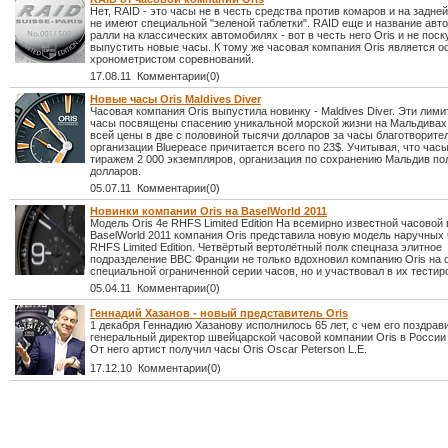
Нет, RAID - это часы не в честь средства против комаров и на задне
не имеют специальной "зеленой таблетки". RAID еще и название авт
ралли на классических автомобилях - вот в честь него Oris и не пос
выпустить новые часы. К тому же часовая компания Oris является
хронометристом соревнований.
17.08.11 Комментарии(0)
Новые часы Oris Maldives Diver
Часовая компания Oris выпустила новинку - Maldives Diver. Эти лим
часы посвящены спасению уникальной морской жизни на Мальдивах.
всей цены в две с половиной тысячи долларов за часы благотворите
организации Bluepeace причитается всего по 23$. Учитывая, что ча
тиражем 2 000 экземпляров, организация по сохранению Мальдив по
долларов.
05.07.11 Комментарии(0)
Новинки компании Oris на BaselWorld 2011
Модель Oris 4e RHFS Limited Edition На всемирно известной часовой
BaselWorld 2011 компания Oris представила новую модель наручных 
RHFS Limited Edition. Четвёртый вертолётный полк спецназа элитное
подразделение ВВС Франции не только вдохновил компанию Oris на 
специальной ограниченной серии часов, но и участвовал в их тестир
05.04.11 Комментарии(0)
Геннадий Хазанов - новый представитель Oris
1 декабря Геннадию Хазанову исполнилось 65 лет, с чем его поздрав
генеральный директор швейцарской часовой компании Oris в России
От него артист получил часы Oris Oscar Peterson L.E.
17.12.10 Комментарии(0)