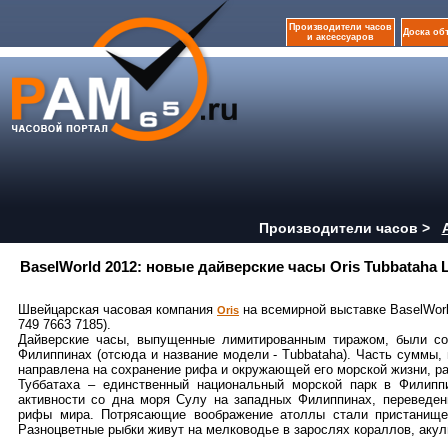
Производители часов
Доска об
и аксессуаров
Производители часов >
BaselWorld 2012: новые дайверские часы Oris Tubbataha Li
Швейцарская часовая компания
на всемирной выставке BaselWorld
Oris
749 7663 7185).
Дайверские часы, выпущенные лимитированным тиражом, были со
Филиппинах (отсюда и название модели - Tubbataha). Часть суммы, в
направлена на сохранение рифа и окружающей его морской жизни, ра
Туббатаха – единственный национальный морской парк в Филипп
активности со дна моря Сулу на западных Филиппинах, переведен
рифы мира. Потрясающие воображение атоллы стали пристанищем
Разноцветные рыбки живут на мелководье в зарослях кораллов, акул