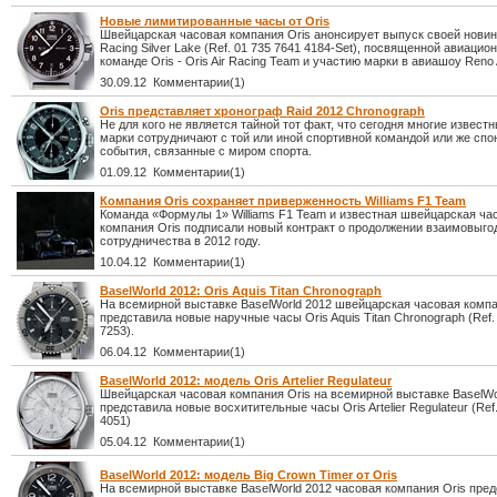
Новые лимитированные часы от Oris
Швейцарская часовая компания Oris анонсирует выпуск своей новинк
Racing Silver Lake (Ref. 01 735 7641 4184-Set), посвященной авиацио
команде Oris - Oris Air Racing Team и участию марки в авиашоу Reno 
30.09.12 Комментарии(1)
Oris представляет хронограф Raid 2012 Chronograph
Не для кого не является тайной тот факт, что сегодня многие извест
марки сотрудничают с той или иной спортивной командой или же сп
события, связанные с миром спорта.
01.09.12 Комментарии(1)
Компания Oris сохраняет приверженность Williams F1 Team
Команда «Формулы 1» Williams F1 Team и известная швейцарская ча
компания Oris подписали новый контракт о продолжении взаимовыго
сотрудничества в 2012 году.
10.04.12 Комментарии(1)
BaselWorld 2012: Oris Aquis Titan Chronograph
На всемирной выставке BaselWorld 2012 швейцарская часовая компа
представила новые наручные часы Oris Aquis Titan Chronograph (Ref.
7253).
06.04.12 Комментарии(1)
BaselWorld 2012: модель Oris Artelier Regulateur
Швейцарская часовая компания Oris на всемирной выставке BaselWo
представила новые восхитительные часы Oris Artelier Regulateur (Ref
4051)
05.04.12 Комментарии(1)
BaselWorld 2012: модель Big Crown Timer от Oris
На всемирной выставке BaselWorld 2012 часовая компания Oris пре