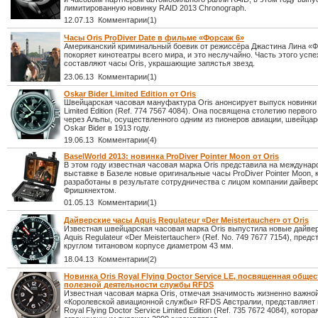
лимитированную новинку RAID 2013 Chronograph.
12.07.13 Комментарии(1)
Часы Oris ProDiver Date в фильме «Форсаж 6»
Американский криминальный боевик от режиссёра Джастина Лина «Ф
покоряет кинотеатры всего мира, и это неслучайно. Часть этого успе
составляют часы Oris, украшающие запястья звезд.
23.06.13 Комментарии(1)
Oskar Bider Limited Edition от Oris
Швейцарская часовая мануфактура Oris анонсирует выпуск новинки 
Limited Edition (Ref. 774 7567 4084). Она посвящена столетию первог
через Альпы, осуществленного одним из пионеров авиации, швейца
Oskar Bider в 1913 году.
19.06.13 Комментарии(4)
BaselWorld 2013: новинка ProDiver Pointer Moon от Oris
В этом году известная часовая марка Oris представила на междунар
выставке в Базеле новые оригинальные часы ProDiver Pointer Moon,
разработаны в результате сотрудничества с лицом компании дайве
Фришкнехтом.
01.05.13 Комментарии(1)
Дайверские часы Aquis Regulateur «Der Meistertaucher» от Oris
Известная швейцарская часовая марка Oris выпустила новые дайве
Aquis Regulateur «Der Meistertaucher» (Ref. No. 749 7677 7154), пред
круглом титановом корпусе диаметром 43 мм.
18.04.13 Комментарии(2)
Новинка Oris Royal Flying Doctor Service LE, посвященная общес
полезной деятельности службы RFDS
Известная часовая марка Oris, отмечая значимость жизненно важно
«Королевской авиационной службы» RFDS Австралии, представляет 
Royal Flying Doctor Service Limited Edition (Ref. 735 7672 4084), кото