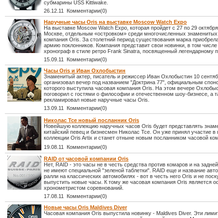
субмарины USS Kittiwake.
26.12.11 Комментарии(0)
Наручные часы Oris на выставке Moscow Watch Expo
На выставке Moscow Watch Expo, которая пройдет с 27 по 29 октября
Москве, отдельным «островком» среди многочисленных знаменитых
компания Oris. За столетний период существования марка приобрел
армию поклонников. Компания представит свои новинки, в том числе
хронограф в стиле ретро Frank Sinatra, посвященный легендарному п
15.09.11 Комментарии(0)
Часы Oris и Иван Охлобыстин
Знаменитый актер, писатель и режиссер Иван Охлобыстин 10 сентя
организовал вечер под названием "Доктрина 77", официальным спон
которого выступила часовая компания Oris. На этом вечере Охлобы
поговорил с гостями о философии и отечественном шоу-бизнесе, а т
рекламировал новые наручные часы Oris.
13.09.11 Комментарии(0)
Николас Тсе новый посланник Oris
Новейшую коллекцию наручных часов Oris будет представлять знам
китайский певец и бизнесмен Николас Тсе. Он уже принял участие в
коллекции Oris Artix и станет отныне новым посланником часовой ко
19.08.11 Комментарии(0)
RAID от часовой компании Oris
Нет, RAID - это часы не в честь средства против комаров и на задне
не имеют специальной "зеленой таблетки". RAID еще и название авт
ралли на классических автомобилях - вот в честь него Oris и не пос
выпустить новые часы. К тому же часовая компания Oris является
хронометристом соревнований.
17.08.11 Комментарии(0)
Новые часы Oris Maldives Diver
Часовая компания Oris выпустила новинку - Maldives Diver. Эти лим