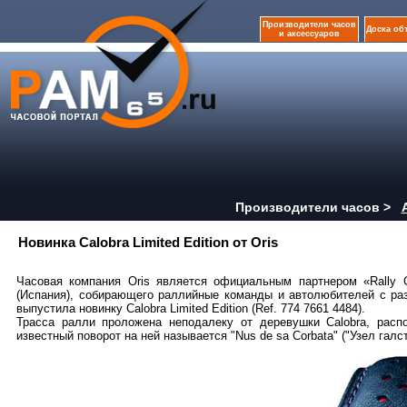
Производители часов
Доска об
и аксессуаров
Производители часов >
Новинка Calobra Limited Edition от Oris
Часовая компания Oris является официальным партнером «Rally C
(Испания), собирающего раллийные команды и автолюбителей с раз
выпустила новинку Calobra Limited Edition (Ref. 774 7661 4484).
Трасса ралли проложена неподалеку от деревушки Calobra, рас
известный поворот на ней называется "Nus de sa Corbata" ("Узел галст