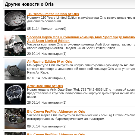
Другие новости о Oris
110 Years Limited Edition от Oris
Новинку 110 Years Limited Edition мануфактура Oris выпустила в чест
дня своего основания.
05.11.14 Комментарии(0)
Часовая марка Oris и гоночная команда Audi Sport представля
Audi Sport Limited Edition
Часовая компания Oris и гоночная команда Audi Sport представляют 
своего сотрудничества - модель Audi Sport Limited Edition.
20.10.14 Комментарии(1)
Air Racing Edition IV от Oris
Мануфактура Oris выпустила новую лимитированную модель Air Racing
которая посвящена авиационной гоночной команде Oris и ее участи
Reno Air Race.
07.10.14 Комментарии(1)
Artix Date Blue от Oris
Новая модель Artix Date Blue (Ref. 733 7642 4035 LS) от часовой комп
представлена в круглом полированном корпусе диаметром 42 мм и
стали.
28.08.14 Комментарии(2)
Big Crown ProPilot Altimeter от Oris
Часовая марка Oris выпустила механические часы Big Crown ProPilot A
интегрированным барометрическим альтиметром.
09.08.14 Комментарии(2)
Big Crown ProPilot Altimeter от Oris