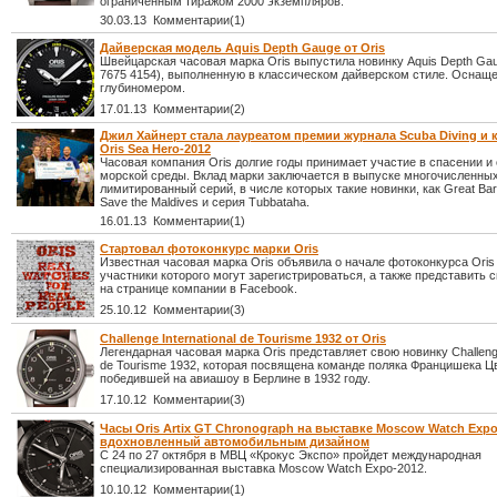
ограниченным тиражом 2000 экземпляров.
30.03.13 Комментарии(1)
Дайверская модель Aquis Depth Gauge от Oris
Швейцарская часовая марка Oris выпустила новинку Aquis Depth Gau
7675 4154), выполненную в классическом дайверском стиле. Оснащ
глубиномером.
17.01.13 Комментарии(2)
Джил Хайнерт стала лауреатом премии журнала Scuba Diving и
Oris Sea Hero-2012
Часовая компания Oris долгие годы принимает участие в спасении и
морской среды. Вклад марки заключается в выпуске многочисленны
лимитированный серий, в числе которых такие новинки, как Great Barr
Save the Maldives и серия Tubbataha.
16.01.13 Комментарии(1)
Стартовал фотоконкурс марки Oris
Известная часовая марка Oris объявила о начале фотоконкурса Oris 
участники которого могут зарегистрироваться, а также представить 
на странице компании в Facebook.
25.10.12 Комментарии(3)
Challenge International de Tourisme 1932 от Oris
Легендарная часовая марка Oris представляет свою новинку Challenge 
de Tourisme 1932, которая посвящена команде поляка Францишека Ц
победившей на авиашоу в Берлине в 1932 году.
17.10.12 Комментарии(3)
Часы Oris Artix GT Chronograph на выставке Moscow Watch Expo
вдохновленный автомобильным дизайном
С 24 по 27 октября в МВЦ «Крокус Экспо» пройдет международная
специализированная выставка Moscow Watch Expo-2012.
10.10.12 Комментарии(1)