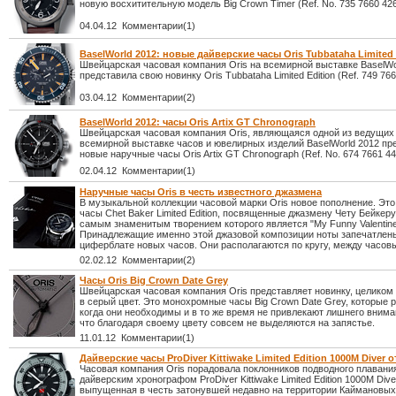
новую восхитительную модель Big Crown Timer (Ref. No. 735 7660 426
04.04.12 Комментарии(1)
BaselWorld 2012: новые дайверские часы Oris Tubbataha Limited 
Швейцарская часовая компания Oris на всемирной выставке BaselWo
представила свою новинку Oris Tubbataha Limited Edition (Ref. 749 766
03.04.12 Комментарии(2)
BaselWorld 2012: часы Oris Artix GT Chronograph
Швейцарская часовая компания Oris, являющаяся одной из ведущих 
всемирной выставке часов и ювелирных изделий BaselWorld 2012 пр
новые наручные часы Oris Artix GT Chronograph (Ref. No. 674 7661 44
02.04.12 Комментарии(1)
Наручные часы Oris в честь известного джазмена
В музыкальной коллекции часовой марки Oris новое пополнение. Эт
часы Chet Baker Limited Edition, посвященные джазмену Чету Бейкеру
самым знаменитым творением которого является "My Funny Valentine
Принадлежащие именно этой джазовой композиции ноты запечатлен
циферблате новых часов. Они располагаются по кругу, между часов
02.02.12 Комментарии(2)
Часы Oris Big Crown Date Grey
Швейцарская часовая компания Oris представляет новинку, целико
в серый цвет. Это монохромные часы Big Crown Date Grey, которые р
когда они необходимы и в то же время не привлекают лишнего внима
что благодаря своему цвету совсем не выделяются на запястье.
11.01.12 Комментарии(1)
Дайверские часы ProDiver Kittiwake Limited Edition 1000M Diver о
Часовая компания Oris порадовала поклонников подводного плаван
дайверским хронографом ProDiver Kittiwake Limited Edition 1000M Dive
выпущенная в честь затонувшей недавно на территории Каймановых