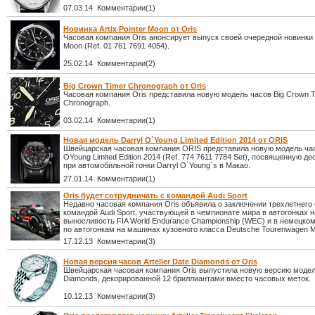
07.03.14 Комментарии(1)
Новинка Artix Pointer Moon от Oris
Часовая компания Oris анонсирует выпуск своей очередной новинки Ar
Moon (Ref. 01 761 7691 4054).
25.02.14 Комментарии(2)
Big Crown Timer Chronograph от Oris
Часовая компания Oris представила новую модель часов Big Crown T
Chronograph.
03.02.14 Комментарии(1)
Новая модель Darryl O`Young Limited Edition 2014 от ORIS
Швейцарская часовая компания ORIS представила новую модель час
OYoung Limited Edition 2014 (Ref. 774 7611 7784 Set), посвященную де
при автомобильной гонки Darryl O`Young`s в Макао.
27.01.14 Комментарии(1)
Oris будет сотрудничать с командой Audi Sport
Недавно часовая компания Oris объявила о заключении трехлетнего
командой Audi Sport, участвующей в чемпионате мира в автогонках н
выносливость FIA World Endurance Championship (WEC) и в немецко
по автогонкам на машинах кузовного класса Deutsche Tourenwagen M
17.12.13 Комментарии(3)
Новая версия часов Artelier Date Diamonds от Oris
Швейцарская часовая компания Oris выпустила новую версию модели 
Diamonds, декорированной 12 бриллиантами вместо часовых меток.
10.12.13 Комментарии(3)