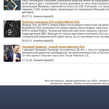
часы посвящены спасению уникальной морской жизни на Мальдивах.
всей цены в две с половиной тысячи долларов за часы благотворите
организации Bluepeace причитается всего по 23$. Учитывая, что ча
тиражем 2 000 экземпляров, организация по сохранению Мальдив по
долларов.
05.07.11 Комментарии(0)
Новинки компании Oris на BaselWorld 2011
Модель Oris 4e RHFS Limited Edition На всемирно известной часовой
BaselWorld 2011 компания Oris представила новую модель наручных 
RHFS Limited Edition. Четвёртый вертолётный полк спецназа элитное
подразделение ВВС Франции не только вдохновил компанию Oris на 
специальной ограниченной серии часов, но и участвовал в их тестир
05.04.11 Комментарии(0)
Геннадий Хазанов - новый представитель Oris
1 декабря Геннадию Хазанову исполнилось 65 лет, с чем его поздрав
генеральный директор швейцарской часовой компании Oris в России
От него артист получил часы Oris Oscar Peterson L.E.
17.12.10 Комментарии(0)
Все материалы, представленные на сайте, являют
авторских правах. Любое использование матер