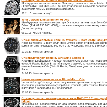
Oris представляет новинку Artelier Translucent Skeleton
Швейцарская часовая компания Oris выпустила новые часы Artelier T
Skeleton (Ref. 734 7684 4051 LS), представленные в круглом полиро
диаметром 40,5 мм из нержавеющей стали.
22.11.13 Комментарии(1)
John Coltrane Limited Edition от Oris
Швейцарская часовая мануфактура Oris представляет часы John Colt
Edition (Ref. 01 733 7681 4084), которые посвящены известному сак
Джону Колтрейну.
06.11.13 Комментарии(1)
Oris анонсирует выпуск новинки WilliamsF1 Team 600th Race Limi
Новинка WilliamsF1 Team 600th Race Limited Edition от швейцарской ч
компании Oris посвящена 600-ому старту команды Williams в гонках
10.10.13 Комментарии(2)
Oris представляет новинку Air Racing Edition III
Известная швейцарская часовая компания Oris выпустила новые л
часы Air Racing Edition III третий выпуск моделей, которые посвяще
гоночной команде Oris (Oris Air Racing Team) и ее участию в авиашоу
Race.
24.08.13 Комментарии(1)
Новые лимитированные часы Hirondelle от Oris
Часовой бренд Oris представил новую лимитированную модель Hirond
посвященную историческому кораблю Hirondelle («Ласточка»). Новая
выпущена в количестве 151 экземпляров.
23.07.13 Комментарии(2)
Oris представляет лимитированные часы RAID 2013 Chronograph
Edition
Швейцарская часовая компания Oris, являющаяся официальным хр
и часовым партнером автомобильного ралли RAID, в этом году выпу