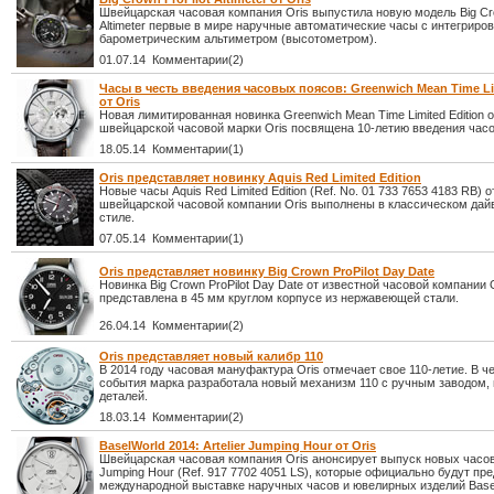
Швейцарская часовая компания Oris выпустила новую модель Big Cro
Altimeter первые в мире наручные автоматические часы с интегрир
барометрическим альтиметром (высотометром).
01.07.14 Комментарии(2)
Часы в честь введения часовых поясов: Greenwich Mean Time Li
от Oris
Новая лимитированная новинка Greenwich Mean Time Limited Edition о
швейцарской часовой марки Oris посвящена 10-летию введения час
18.05.14 Комментарии(1)
Oris представляет новинку Aquis Red Limited Edition
Новые часы Aquis Red Limited Edition (Ref. No. 01 733 7653 4183 RB) о
швейцарской часовой компании Oris выполнены в классическом дай
стиле.
07.05.14 Комментарии(1)
Oris представляет новинку Big Crown ProPilot Day Date
Новинка Big Crown ProPilot Day Date от известной часовой компании 
представлена в 45 мм круглом корпусе из нержавеющей стали.
26.04.14 Комментарии(2)
Oris представляет новый калибр 110
В 2014 году часовая мануфактура Oris отмечает свое 110-летие. В че
события марка разработала новый механизм 110 с ручным заводом, 
деталей.
18.03.14 Комментарии(2)
BaselWorld 2014: Artelier Jumping Hour от Oris
Швейцарская часовая компания Oris анонсирует выпуск новых часов 
Jumping Hour (Ref. 917 7702 4051 LS), которые официально будут пр
международной выставке наручных часов и ювелирных изделий Basel