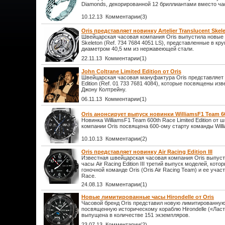
Diamonds, декорированной 12 бриллиантами вместо ча
10.12.13 Комментарии(3)
Oris представляет новинку Artelier Translucent Skel
Швейцарская часовая компания Oris выпустила новые ча
Skeleton (Ref. 734 7684 4051 LS), представленные в к
диаметром 40,5 мм из нержавеющей стали.
22.11.13 Комментарии(1)
John Coltrane Limited Edition от Oris
Швейцарская часовая мануфактура Oris представляет ч
Edition (Ref. 01 733 7681 4084), которые посвящены и
Джону Колтрейну.
06.11.13 Комментарии(1)
Oris анонсирует выпуск новинки WilliamsF1 Team 60
Новинка WilliamsF1 Team 600th Race Limited Edition от
компании Oris посвящена 600-ому старту команды Will
10.10.13 Комментарии(2)
Oris представляет новинку Air Racing Edition III
Известная швейцарская часовая компания Oris выпус
часы Air Racing Edition III третий выпуск моделей, ко
гоночной команде Oris (Oris Air Racing Team) и ее учас
Race.
24.08.13 Комментарии(1)
Новые лимитированные часы Hirondelle от Oris
Часовой бренд Oris представил новую лимитированную 
посвященную историческому кораблю Hirondelle («Ласт
выпущена в количестве 151 экземпляров.
23.07.13 Комментарии(2)