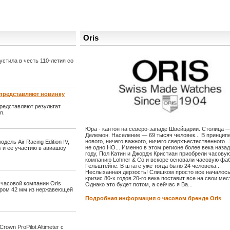
Oris
устила в честь 110-летия со
t представляют новинку
представляют результат
n.
Юра - кантон на северо-западе Швейцарии. Столица 
Делемон. Население — 69 тысяч человек... В принцип
нового, ничего важного, ничего сверхъестественного..
ль Air Racing Edition IV,
не одно НО... Именно в этом регионе более века назад
s и ее участию в авиашоу
году, Пол Катин и Джордж Кристиан приобрели часову
компанию Lohner & Co и вскоре основали часовую фа
Гёльштейне. В штате уже тогда было 24 человека...
Неслыханная дерзость! Слишком просто все началось
кризис 80-х годов 20-го века поставит все на свои мест
т часовой компании Oris
Однако это будет потом, а сейчас я Ва...
тром 42 мм из нержавеющей
Подробная информация о часовом бренде Oris
own ProPilot Altimeter с