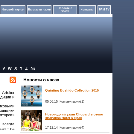
Новости о
Часовой журнал
Выставки часов
Контакты
PAM TV
часах
V
W
X
Y
Z
№
Новости о часах
Quinting Bushido Collection 2015
rtelier
адиции и
05.06.15 Комментарии(1)
никовыми
совщики
Новогодний ужин Chopard в отеле
яторов»
«Barvikha Hotel & Spa»
 всегда
17.12.14 Комментарии(4)
вая – на