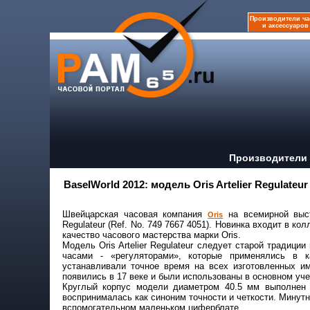
Производители ча
и аксессуаров
Производители 
BaselWorld 2012: модель Oris Artelier Regulateur
Швейцарская часовая компания
на всемирной выста
Oris
Regulateur (Ref. No. 749 7667 4051). Новинка входит в кол
качество часового мастерства марки Oris.
Модель Oris Artelier Regulateur следует старой традиц
часами - «регуляторами», которые применялись в 
устанавливали точное время на всех изготовленных и
появились в 17 веке и были использованы в основном уч
Круглый корпус модели диаметром 40.5 мм выполнен 
воспринималась как синоним точности и четкости. Минутн
вспомогательном маленьком циферблате.