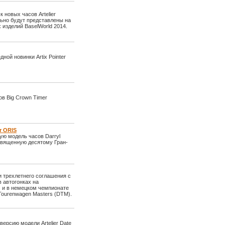
 новых часов Artelier
льно будут представлены на
изделий BaselWorld 2014.
ной новинки Artix Pointer
в Big Crown Timer
т ORIS
ю модель часов Darryl
посвященную десятому Гран-
и трехлетнего соглашения с
 автогонках на
) и в немецком чемпионате
Tourenwagen Masters (DTM).
ерсию модели Artelier Date