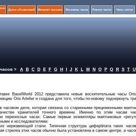
сов
Доска объявлений
Интернет магазин
Магазины часов
Ремонт часов
Часы оптом
часов >
A
B
C
D
E
F
G
H
I
J
K
L
M
N
O
P
Q
R
S
T
U
вке BaselWorld 2012 представила новые восхитительные часы Oris A
лекцию Oris Artelier и создана для того, чтобы по-новому подчеркнуть тр
ии в часовом деле, которая связана со старинными прецизионными маят
качестве хранителей точного времени. Именно по этим часам ча
ми переносных часах. Самые первые экземпляры маятниковых «регул
еными и исследователями.
из нержавеющей стали. Типичная структура циферблата таких часов
ая стрелка этих часов обычно была установлена в самом центре, а часо