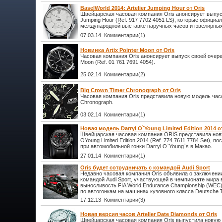
BaselWorld 2014: Artelier Jumping Hour от Oris
Швейцарская часовая компания Oris анонсирует выпуск
Jumping Hour (Ref. 917 7702 4051 LS), которые официа
международной выставке наручных часов и ювелирных 
07.03.14 Комментарии(1)
Новинка Artix Pointer Moon от Oris
Часовая компания Oris анонсирует выпуск своей очеред
Moon (Ref. 01 761 7691 4054).
25.02.14 Комментарии(2)
Big Crown Timer Chronograph от Oris
Часовая компания Oris представила новую модель часо
Chronograph.
03.02.14 Комментарии(1)
Новая модель Darryl O`Young Limited Edition 2014 о
Швейцарская часовая компания ORIS представила нову
OYoung Limited Edition 2014 (Ref. 774 7611 7784 Set), 
при автомобильной гонки Darryl O`Young`s в Макао.
27.01.14 Комментарии(1)
Oris будет сотрудничать с командой Audi Sport
Недавно часовая компания Oris объявила о заключени
командой Audi Sport, участвующей в чемпионате мира в
выносливость FIA World Endurance Championship (WEC
по автогонкам на машинах кузовного класса Deutsche 
17.12.13 Комментарии(3)
Новая версия часов Artelier Date Diamonds от Oris
Швейцарская часовая компания Oris выпустила новую в