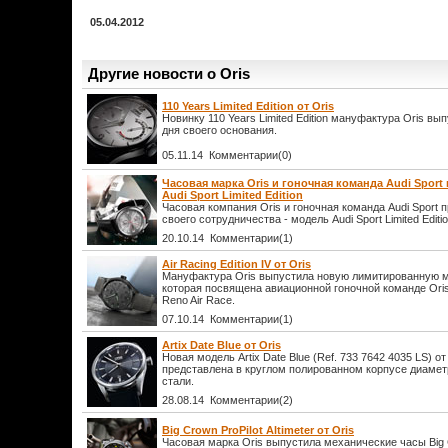
05.04.2012
Другие новости о Oris
110 Years Limited Edition от Oris
Новинку 110 Years Limited Edition мануфактура Oris вып
дня своего основания.
05.11.14 Комментарии(0)
Часовая марка Oris и гоночная команда Audi Spor
Audi Sport Limited Edition
Часовая компания Oris и гоночная команда Audi Sport 
своего сотрудничества - модель Audi Sport Limited Editio
20.10.14 Комментарии(1)
Air Racing Edition IV от Oris
Мануфактура Oris выпустила новую лимитированную моде
которая посвящена авиационной гоночной команде Ori
Reno Air Race.
07.10.14 Комментарии(1)
Artix Date Blue от Oris
Новая модель Artix Date Blue (Ref. 733 7642 4035 LS) о
представлена в круглом полированном корпусе диаме
стали.
28.08.14 Комментарии(2)
Big Crown ProPilot Altimeter от Oris
Часовая марка Oris выпустила механические часы Big Cr