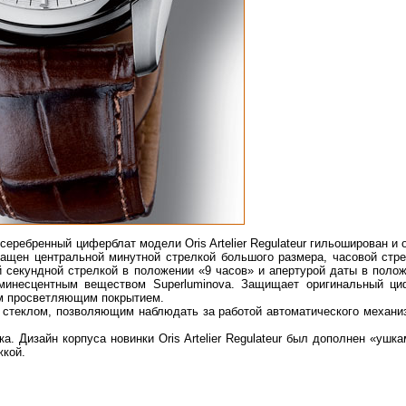
еребренный циферблат модели Oris Artelier Regulateur гильоширован и
ащен центральной минутной стрелкой большого размера, часовой стре
 секундной стрелкой в положении «9 часов» и апертурой даты в поло
минесцентным веществом Superluminova. Защищает оригинальный ци
им просветляющим покрытием.
 стеклом, позволяющим наблюдать за работой автоматического механиз
а. Дизайн корпуса новинки Oris Artelier Regulateur был дополнен «ушк
жкой.