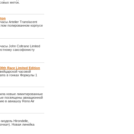
совых меток.
eton
сы Artelier Translucent
руглом полированном корпусе
асы John Coltrane Limited
звестному саксофонисту
0th Race Limited Edition
 швейцарской часовой
iams в гонках Формулы 1
тила новые лимитированные
торые посвящены авиационной
тию в авиашоу Reno Air
модель Hirondelle,
очка»). Новая линейка