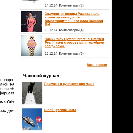
14.12.14 Комментарии(2)
Знаменитая певица Рианна стала
хозяйкой ежегодного
благотворительного бала Diamond
Bal
13.12.14 Комментарии(4)
Часы Rolex Oyster Perpetual Datejust
Pearlmaster с розовыми и голубыми
сапфирами.
13.12.14 Комментарии(3)
Все новости
Часовой журнал
 оснащен
лкой на
Приметы и суеверия про часы
жении «6
ферблат
ма Oris
Швейцарские часы
ами» для