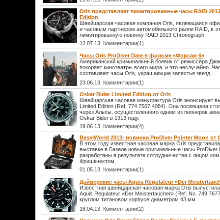
Oris представляет лимитированные часы RAID 2013
Edition
Швейцарская часовая компания Oris, являющаяся оф
и часовым партнером автомобильного ралли RAID, в э
лимитированную новинку RAID 2013 Chronograph.
12.07.13 Комментарии(1)
Часы Oris ProDiver Date в фильме «Форсаж 6»
Американский криминальный боевик от режиссёра Джа
покоряет кинотеатры всего мира, и это неслучайно. Ча
составляют часы Oris, украшающие запястья звезд.
23.06.13 Комментарии(1)
Oskar Bider Limited Edition от Oris
Швейцарская часовая мануфактура Oris анонсирует вы
Limited Edition (Ref. 774 7567 4084). Она посвящена ст
через Альпы, осуществленного одним из пионеров ави
Oskar Bider в 1913 году.
19.06.13 Комментарии(4)
BaselWorld 2013: новинка ProDiver Pointer Moon от 
В этом году известная часовая марка Oris представил
выставке в Базеле новые оригинальные часы ProDiver 
разработаны в результате сотрудничества с лицом к
Фришкнехтом.
01.05.13 Комментарии(1)
Дайверские часы Aquis Regulateur «Der Meistertauch
Известная швейцарская часовая марка Oris выпустил
Aquis Regulateur «Der Meistertaucher» (Ref. No. 749 76
круглом титановом корпусе диаметром 43 мм.
18.04.13 Комментарии(2)