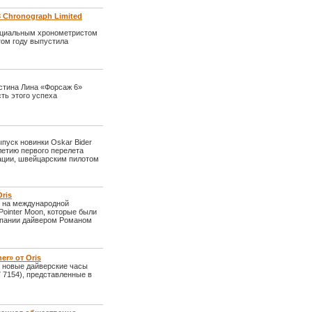
 Chronograph Limited
ициальным хронометристом
том году выпустила
стина Лина «Форсаж 6»
сть этого успеха
пуск новинки Oskar Bider
олетию первого перелета
ации, швейцарским пилотом
Oris
а на международной
Pointer Moon, которые были
омпании дайвером Романом
er» от Oris
а новые дайверские часы
77 7154), представленные в