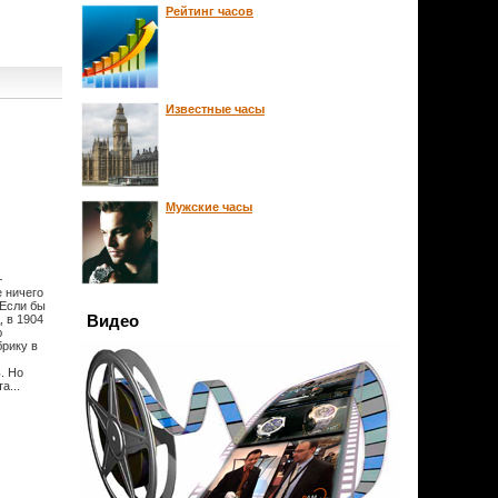
Рейтинг часов
Известные часы
Мужские часы
—
е ничего
.Если бы
Видео
, в 1904
ю
брику в
. Но
а...