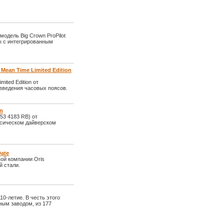
одель Big Crown ProPilot
ы с интегрированным
Mean Time Limited Edition
ited Edition от
введения часовых поясов.
on
653 4183 RB) от
ссическом дайверском
Date
вой компании Oris
й стали.
10-летие. В честь этого
ным заводом, из 177