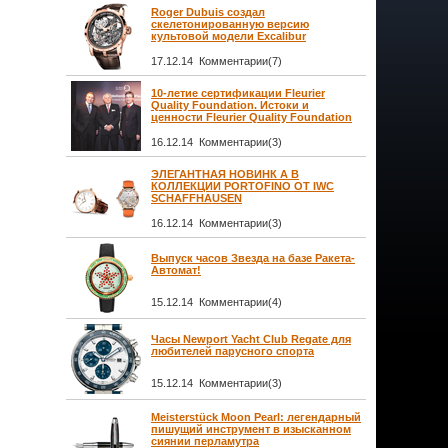
Roger Dubuis создал
скелетонированную версию
культовой модели Excalibur
17.12.14 Комментарии(7)
10-летие сертификации Fleurier
Quality Foundation. Истоки и
ценности Fleurier Quality Foundation
16.12.14 Комментарии(3)
ЭЛЕГАНТНАЯ НОВИНК А В
КОЛЛЕКЦИИ PORTOFINO ОТ IWC
SCHAFFHAUSEN
16.12.14 Комментарии(3)
Выпуск часов Звезда на базе Ракета-
Автомат!
15.12.14 Комментарии(4)
Часы Newport Yacht Club Regate для
любителей парусного спорта
15.12.14 Комментарии(3)
Meisterstück Moon Pearl: легендарный
пишущий инструмент в изысканном
сиянии перламутра