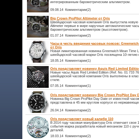
интегрированным барометрическим альтиметром.
09.08.14 Комментарии(2)
Big Crown ProPilot Altimeter от Oris
Швейцарская часовая компания Oris выпустила новую м
Altimeter первые в мире наручные автоматические час
барометрическим альтиметром (высотометром).
01.07.14 Комментарии(2)
Часы в честь введения часовых поясов: Greenwich 
от Oris
Новая лимитированная новинка Greenwich Mean Time Lim
швейцарской часовой марки Oris посвящена 10-летию 
18.05.14 Комментарии(1)
Oris представляет новинку Aquis Red Limited Editi
Новые часы Aquis Red Limited Edition (Ref. No. 01 733 7
швейцарской часовой компании Oris выполнены в кла
стиле.
07.05.14 Комментарии(1)
Oris представляет новинку Big Crown ProPilot Day 
Новинка Big Crown ProPilot Day Date от известной часо
представлена в 45 мм круглом корпусе из нержавеюще
26.04.14 Комментарии(2)
Oris представляет новый калибр 110
В 2014 году часовая мануфактура Oris отмечает свое 1
события марка разработала новый механизм 110 с руч
деталей.
18.03.14 Комментарии(2)