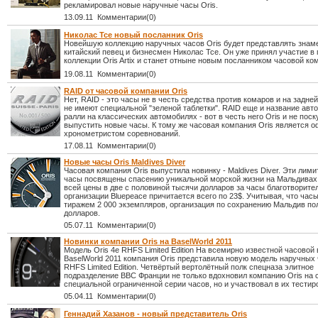
рекламировал новые наручные часы Oris.
13.09.11 Комментарии(0)
Николас Тсе новый посланник Oris
Новейшую коллекцию наручных часов Oris будет представлять знам
китайский певец и бизнесмен Николас Тсе. Он уже принял участие в
коллекции Oris Artix и станет отныне новым посланником часовой ко
19.08.11 Комментарии(0)
RAID от часовой компании Oris
Нет, RAID - это часы не в честь средства против комаров и на задне
не имеют специальной "зеленой таблетки". RAID еще и название авт
ралли на классических автомобилях - вот в честь него Oris и не пос
выпустить новые часы. К тому же часовая компания Oris является
хронометристом соревнований.
17.08.11 Комментарии(0)
Новые часы Oris Maldives Diver
Часовая компания Oris выпустила новинку - Maldives Diver. Эти лим
часы посвящены спасению уникальной морской жизни на Мальдивах.
всей цены в две с половиной тысячи долларов за часы благотворите
организации Bluepeace причитается всего по 23$. Учитывая, что ча
тиражем 2 000 экземпляров, организация по сохранению Мальдив по
долларов.
05.07.11 Комментарии(0)
Новинки компании Oris на BaselWorld 2011
Модель Oris 4e RHFS Limited Edition На всемирно известной часовой
BaselWorld 2011 компания Oris представила новую модель наручных 
RHFS Limited Edition. Четвёртый вертолётный полк спецназа элитное
подразделение ВВС Франции не только вдохновил компанию Oris на 
специальной ограниченной серии часов, но и участвовал в их тестир
05.04.11 Комментарии(0)
Геннадий Хазанов - новый представитель Oris