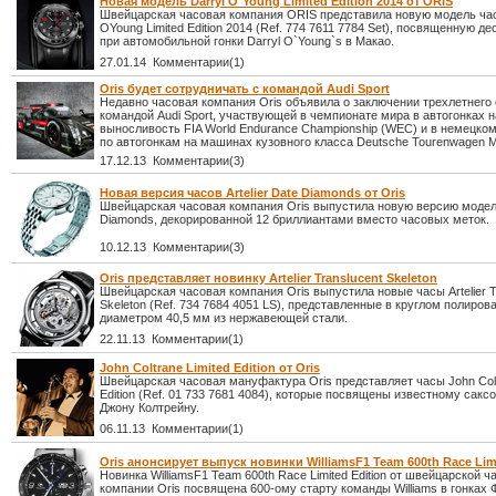
Новая модель Darryl O`Young Limited Edition 2014 от ORIS
Швейцарская часовая компания ORIS представила новую модель час
OYoung Limited Edition 2014 (Ref. 774 7611 7784 Set), посвященную де
при автомобильной гонки Darryl O`Young`s в Макао.
27.01.14 Комментарии(1)
Oris будет сотрудничать с командой Audi Sport
Недавно часовая компания Oris объявила о заключении трехлетнего
командой Audi Sport, участвующей в чемпионате мира в автогонках н
выносливость FIA World Endurance Championship (WEC) и в немецко
по автогонкам на машинах кузовного класса Deutsche Tourenwagen M
17.12.13 Комментарии(3)
Новая версия часов Artelier Date Diamonds от Oris
Швейцарская часовая компания Oris выпустила новую версию модели 
Diamonds, декорированной 12 бриллиантами вместо часовых меток.
10.12.13 Комментарии(3)
Oris представляет новинку Artelier Translucent Skeleton
Швейцарская часовая компания Oris выпустила новые часы Artelier T
Skeleton (Ref. 734 7684 4051 LS), представленные в круглом полиро
диаметром 40,5 мм из нержавеющей стали.
22.11.13 Комментарии(1)
John Coltrane Limited Edition от Oris
Швейцарская часовая мануфактура Oris представляет часы John Colt
Edition (Ref. 01 733 7681 4084), которые посвящены известному сак
Джону Колтрейну.
06.11.13 Комментарии(1)
Oris анонсирует выпуск новинки WilliamsF1 Team 600th Race Limi
Новинка WilliamsF1 Team 600th Race Limited Edition от швейцарской ч
компании Oris посвящена 600-ому старту команды Williams в гонках