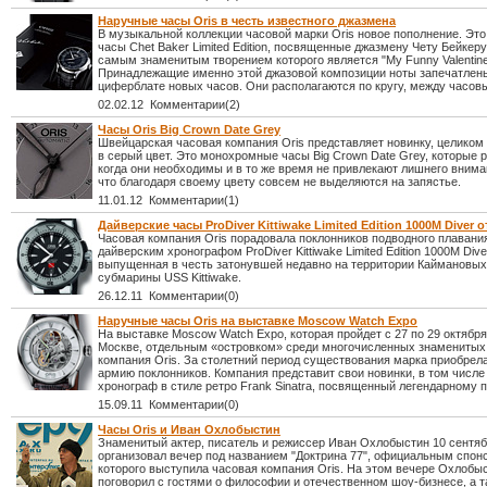
Наручные часы Oris в честь известного джазмена
В музыкальной коллекции часовой марки Oris новое пополнение. Эт
часы Chet Baker Limited Edition, посвященные джазмену Чету Бейкеру
самым знаменитым творением которого является "My Funny Valentine
Принадлежащие именно этой джазовой композиции ноты запечатлен
циферблате новых часов. Они располагаются по кругу, между часов
02.02.12 Комментарии(2)
Часы Oris Big Crown Date Grey
Швейцарская часовая компания Oris представляет новинку, целико
в серый цвет. Это монохромные часы Big Crown Date Grey, которые р
когда они необходимы и в то же время не привлекают лишнего внима
что благодаря своему цвету совсем не выделяются на запястье.
11.01.12 Комментарии(1)
Дайверские часы ProDiver Kittiwake Limited Edition 1000M Diver о
Часовая компания Oris порадовала поклонников подводного плаван
дайверским хронографом ProDiver Kittiwake Limited Edition 1000M Dive
выпущенная в честь затонувшей недавно на территории Каймановых
субмарины USS Kittiwake.
26.12.11 Комментарии(0)
Наручные часы Oris на выставке Moscow Watch Expo
На выставке Moscow Watch Expo, которая пройдет с 27 по 29 октября
Москве, отдельным «островком» среди многочисленных знаменитых
компания Oris. За столетний период существования марка приобрел
армию поклонников. Компания представит свои новинки, в том числе
хронограф в стиле ретро Frank Sinatra, посвященный легендарному п
15.09.11 Комментарии(0)
Часы Oris и Иван Охлобыстин
Знаменитый актер, писатель и режиссер Иван Охлобыстин 10 сентя
организовал вечер под названием "Доктрина 77", официальным спон
которого выступила часовая компания Oris. На этом вечере Охлобы
поговорил с гостями о философии и отечественном шоу-бизнесе, а т