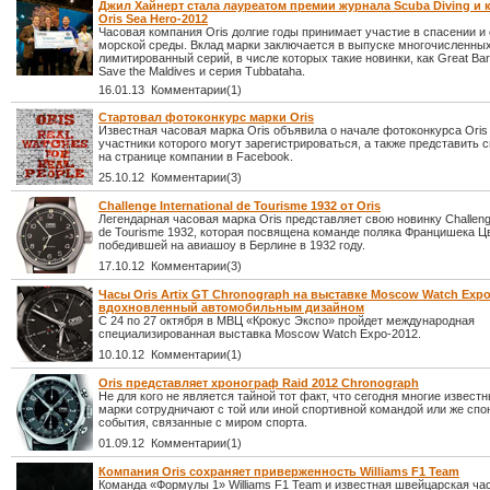
Джил Хайнерт стала лауреатом премии журнала Scuba Diving и
Oris Sea Hero-2012
Часовая компания Oris долгие годы принимает участие в спасении и
морской среды. Вклад марки заключается в выпуске многочисленны
лимитированный серий, в числе которых такие новинки, как Great Barr
Save the Maldives и серия Tubbataha.
16.01.13 Комментарии(1)
Стартовал фотоконкурс марки Oris
Известная часовая марка Oris объявила о начале фотоконкурса Oris 
участники которого могут зарегистрироваться, а также представить 
на странице компании в Facebook.
25.10.12 Комментарии(3)
Challenge International de Tourisme 1932 от Oris
Легендарная часовая марка Oris представляет свою новинку Challenge 
de Tourisme 1932, которая посвящена команде поляка Францишека Ц
победившей на авиашоу в Берлине в 1932 году.
17.10.12 Комментарии(3)
Часы Oris Artix GT Chronograph на выставке Moscow Watch Expo
вдохновленный автомобильным дизайном
С 24 по 27 октября в МВЦ «Крокус Экспо» пройдет международная
специализированная выставка Moscow Watch Expo-2012.
10.10.12 Комментарии(1)
Oris представляет хронограф Raid 2012 Chronograph
Не для кого не является тайной тот факт, что сегодня многие извест
марки сотрудничают с той или иной спортивной командой или же сп
события, связанные с миром спорта.
01.09.12 Комментарии(1)
Компания Oris сохраняет приверженность Williams F1 Team
Команда «Формулы 1» Williams F1 Team и известная швейцарская ча