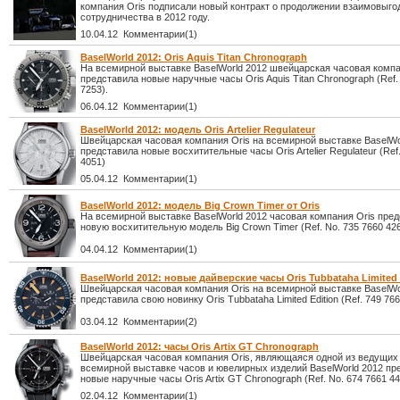
компания Oris подписали новый контракт о продолжении взаимовыго
сотрудничества в 2012 году.
10.04.12 Комментарии(1)
BaselWorld 2012: Oris Aquis Titan Chronograph
На всемирной выставке BaselWorld 2012 швейцарская часовая компа
представила новые наручные часы Oris Aquis Titan Chronograph (Ref.
7253).
06.04.12 Комментарии(1)
BaselWorld 2012: модель Oris Artelier Regulateur
Швейцарская часовая компания Oris на всемирной выставке BaselWo
представила новые восхитительные часы Oris Artelier Regulateur (Ref
4051)
05.04.12 Комментарии(1)
BaselWorld 2012: модель Big Crown Timer от Oris
На всемирной выставке BaselWorld 2012 часовая компания Oris пре
новую восхитительную модель Big Crown Timer (Ref. No. 735 7660 426
04.04.12 Комментарии(1)
BaselWorld 2012: новые дайверские часы Oris Tubbataha Limited 
Швейцарская часовая компания Oris на всемирной выставке BaselWo
представила свою новинку Oris Tubbataha Limited Edition (Ref. 749 766
03.04.12 Комментарии(2)
BaselWorld 2012: часы Oris Artix GT Chronograph
Швейцарская часовая компания Oris, являющаяся одной из ведущих 
всемирной выставке часов и ювелирных изделий BaselWorld 2012 пр
новые наручные часы Oris Artix GT Chronograph (Ref. No. 674 7661 44
02.04.12 Комментарии(1)