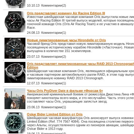
10.10.13 Комментарии(2)
Oris представляет новинку Air Racing Edition III
Известная швейцарская часовая компания Oris выпустила новые л
часы Air Racing Edition III третий выпуск моделей, которые посвяще
гоночной команде Oris (Oris Air Racing Team) и ее участию в авиашоу
Race.
24.08.13 Комментарии(1)
Новые лимитированные часы Hirondelle от Oris
Часовой бренд Oris представил новую лимитированную модель Hirond
посвященную историческому кораблю Hirondelle («Ласточка»). Новая
выпущена в количестве 151 экземпляров.
23.07.13 Комментарии(2)
Oris представляет лимитированные часы RAID 2013 Chronograph
Edition
Швейцарская часовая компания Oris, являющаяся официальным хр
и часовым партнером автомобильного ралли RAID, в этом году выпу
лимитированную новинку RAID 2013 Chronograph.
12.07.13 Комментарии(1)
Часы Oris ProDiver Date в фильме «Форсаж 6»
Американский криминальный боевик от режиссёра Джастина Лина «Ф
покоряет кинотеатры всего мира, и это неслучайно. Часть этого успе
составляют часы Oris, украшающие запястья звезд.
23.06.13 Комментарии(1)
Oskar Bider Limited Edition от Oris
Швейцарская часовая мануфактура Oris анонсирует выпуск новинки 
Limited Edition (Ref. 774 7567 4084). Она посвящена столетию первог
через Альпы, осуществленного одним из пионеров авиации, швейца
Oskar Bider в 1913 году.
19.06.13 Комментарии(4)