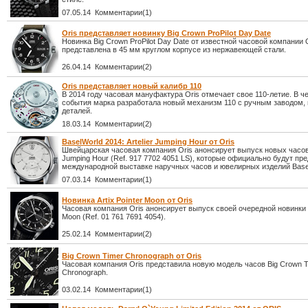
07.05.14 Комментарии(1)
Oris представляет новинку Big Crown ProPilot Day Date
Новинка Big Crown ProPilot Day Date от известной часовой компании 
представлена в 45 мм круглом корпусе из нержавеющей стали.
26.04.14 Комментарии(2)
Oris представляет новый калибр 110
В 2014 году часовая мануфактура Oris отмечает свое 110-летие. В че
события марка разработала новый механизм 110 с ручным заводом, 
деталей.
18.03.14 Комментарии(2)
BaselWorld 2014: Artelier Jumping Hour от Oris
Швейцарская часовая компания Oris анонсирует выпуск новых часов 
Jumping Hour (Ref. 917 7702 4051 LS), которые официально будут пр
международной выставке наручных часов и ювелирных изделий Basel
07.03.14 Комментарии(1)
Новинка Artix Pointer Moon от Oris
Часовая компания Oris анонсирует выпуск своей очередной новинки Ar
Moon (Ref. 01 761 7691 4054).
25.02.14 Комментарии(2)
Big Crown Timer Chronograph от Oris
Часовая компания Oris представила новую модель часов Big Crown T
Chronograph.
03.02.14 Комментарии(1)