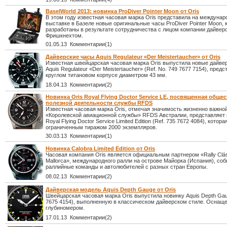
BaselWorld 2013: новинка ProDiver Pointer Moon от Oris
В этом году известная часовая марка Oris представила на междунар
выставке в Базеле новые оригинальные часы ProDiver Pointer Moon,
разработаны в результате сотрудничества с лицом компании дайве
Фришкнехтом.
01.05.13 Комментарии(1)
Дайверские часы Aquis Regulateur «Der Meistertaucher» от Oris
Известная швейцарская часовая марка Oris выпустила новые дайве
Aquis Regulateur «Der Meistertaucher» (Ref. No. 749 7677 7154), пред
круглом титановом корпусе диаметром 43 мм.
18.04.13 Комментарии(2)
Новинка Oris Royal Flying Doctor Service LE, посвященная общес
полезной деятельности службы RFDS
Известная часовая марка Oris, отмечая значимость жизненно важно
«Королевской авиационной службы» RFDS Австралии, представляет 
Royal Flying Doctor Service Limited Edition (Ref. 735 7672 4084), кото
ограниченным тиражом 2000 экземпляров.
30.03.13 Комментарии(1)
Новинка Calobra Limited Edition от Oris
Часовая компания Oris является официальным партнером «Rally Clási
Mallorca», международного ралли на острове Майорка (Испания), со
раллийные команды и автолюбителей с разных стран Европы.
08.02.13 Комментарии(2)
Дайверская модель Aquis Depth Gauge от Oris
Швейцарская часовая марка Oris выпустила новинку Aquis Depth Gau
7675 4154), выполненную в классическом дайверском стиле. Оснащ
глубиномером.
17.01.13 Комментарии(2)