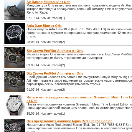
Air Racing Edition IV от Oris
Мануфактура Oris выпустила новую лимитированную модель Air Racing
которая посвящена авиационной гоночной команде Oris и ее участи
Reno Air Race.
07.10.14 Комментарии(1)
Artix Date Blue от Oris
Новая модель Artix Date Blue (Ref. 733 7642 4035 LS) от часовой комп
представлена в круглом полированном корпусе диаметром 42 мм и
стали.
28.08.14 Комментарии(2)
Big Crown ProPilot Altimeter от Oris
Часовая марка Oris выпустила механические часы Big Crown ProPilot A
интегрированным барометрическим альтиметром.
09.08.14 Комментарии(2)
Big Crown ProPilot Altimeter от Oris
Швейцарская часовая компания Oris выпустила новую модель Big Cro
Altimeter первые в мире наручные автоматические часы с интегрир
барометрическим альтиметром (высотометром).
01.07.14 Комментарии(2)
Часы в честь введения часовых поясов: Greenwich Mean Time Li
от Oris
Новая лимитированная новинка Greenwich Mean Time Limited Edition о
швейцарской часовой марки Oris посвящена 10-летию введения час
18.05.14 Комментарии(1)
Oris представляет новинку Aquis Red Limited Edition
Новые часы Aquis Red Limited Edition (Ref. No. 01 733 7653 4183 RB) о
швейцарской часовой компании Oris выполнены в классическом дай
стиле.