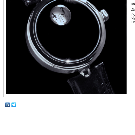
М
Д
Ру
Ч
Н