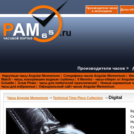
Производители часов
Доска об
и аксессуаров
Производители часов >
Наручные часы Angular Momentum
|
Специфика часов Angular Momentum
|
Ин
Watch - часы, покорившие водные глубины
|
Il Moretto - часы-оберег от Angul
Grisaille
|
Great Pirate - часы для любителей приключений
|
Новые карманные ч
часы для избранных
|
Официальный сайт часов Angular Momentum
Digital
Часы Angular Momentum
->
Technical Time Piece Collection
->
Б
С
Н
С
Т