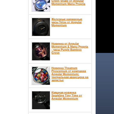
Green Snake от Angular
Momentum Manu Propria
Железные карманные
часы Tetsu от Angular
Momentum
Новинка от Angular
Momentum & Manu Propria
- часы Purple Bamboo
Grove
Новинка Theatrum
Proscenium от компании
Angular Momentum:
театральная авансцена на
запястье
Изящная новинка
Sparkling Tiny Time от
Angular Momentum