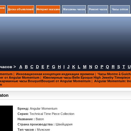
сов
Доска объявлений
Интернет магазин
Магазины часов
Ремонт часов
Часы оптом
часов >
A
B
C
D
E
F
G
H
I
J
K
L
M
N
O
P
Q
R
S
T
U
omentum
|
Инновационная концепция индикации времени
|
Часы Montre à Guiche
ерег от Angular Momentum
|
Ювелирные часы Belle Epoque High Jewelry Timepiece 
карманные часы BouquetBouquet от Angular Momentum
|
Angular Momentum: Incr
um
aton
Бренд:
Angular Momentum
Серия:
Technical Time Piece Collection
Название :
Baton
Страна производства :
Швейцария
Тип часов :
Мужские