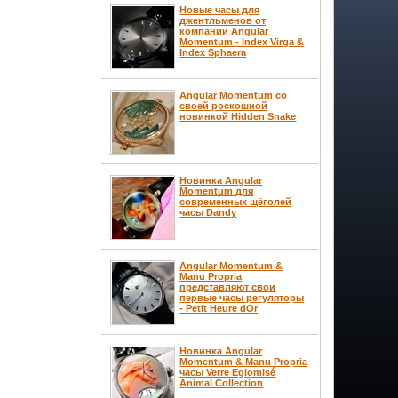
Новые часы для
джентльменов от
компании Angular
Momentum - Index Virga &
Index Sphaera
Angular Momentum со
своей роскошной
новинкой Hidden Snake
Новинка Angular
Momentum для
современных щёголей
часы Dandy
Angular Momentum &
Manu Propria
представляют свои
первые часы регуляторы
- Petit Heure dOr
Новинка Angular
Momentum & Manu Propria
часы Verre Églomisé
Animal Collection