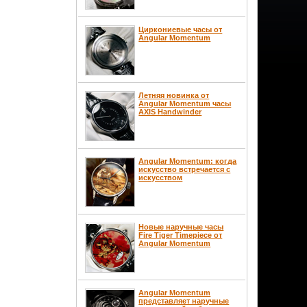
Циркониевые часы от
Angular Momentum
Летняя новинка от
Angular Momentum часы
AXIS Handwinder
Angular Momentum: когда
искусство встречается с
искусством
Новые наручные часы
Fire Tiger Timepiece от
Angular Momentum
Angular Momentum
представляет наручные