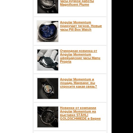
часы ручной работы
Magnificent Plume
Angular Momentum
приручает тигров. Новые
часы Pill Box Watch
Очередная новинка от
Angular Momentum
швейцарские часы Manu
Propria
Angular Momentum и
лошадь Марвари: вы
спросите какая связь?
Новинки от компании
Angular Momentum на
выставке STÄHLI
GOLDSCHMIEDE в Берне