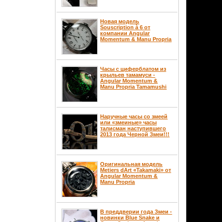
Новая модель
Souscription à 6 от
компании Angular
Momentum & Manu Propria
Часы с циферблатом из
крыльев тамамуси -
Angular Momentum &
Manu Propria Tamamushi
Наручные часы со змеей
или «змеиные» часы
талисман наступившего
2013 года Черной Змеи!!!
Оригинальная модель
Metiers dArt «Takamaki» от
Angular Momentum &
Manu Propria
В преддверии года Змеи -
новинки Blue Snake и