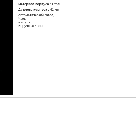
Материал корпуса :
Сталь
Диаметр корпуса :
42 мм
Автоматический завод
Часы
минуты
Наручные часы