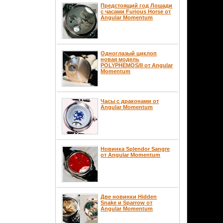
Предстоящий год Лошади
с часами Furious Horse от
Angular Momentum
Одноглазый циклоп
новая модель
POLYPHEMOS/II от Angular
Momentum
Часы с драконами от
Angular Momentum
Новинка Splendor Sangre
от Angular Momentum
Две новинки Hidden
Snake и Sparrow от
Angular Momentum