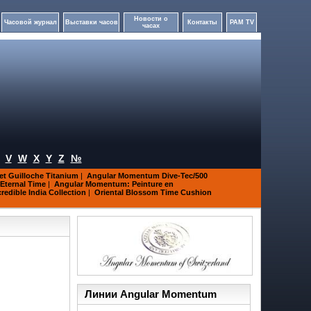
Новости о
Часовой журнал
Выставки часов
Контакты
PAM TV
часах
V
W
X
Y
Z
№
t Guilloche Titanium
|
Angular Momentum Dive-Tec/500
Eternal Time
|
Angular Momentum: Peinture en
edible India Collection
|
Oriental Blossom Time Cushion
Линии Angular Momentum