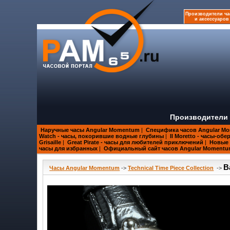
Производители ча
и аксессуаров
Производители 
Наручные часы Angular Momentum
|
Специфика часов Angular M
Watch - часы, покорившие водные глубины
|
Il Moretto - часы-об
Grisaille
|
Great Pirate - часы для любителей приключений
|
Новые 
часы для избранных
|
Официальный сайт часов Angular Moment
B
Часы Angular Momentum
->
Technical Time Piece Collection
->