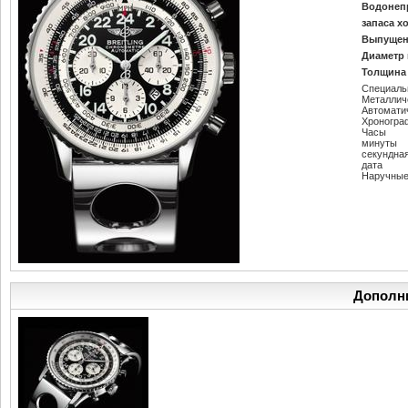
Водонеп
запаса х
Выпущен
Диаметр 
Толщина 
Специаль
Металлич
Автомати
Хроногра
Часы
минуты
секундна
дата
Наручные
Дополн