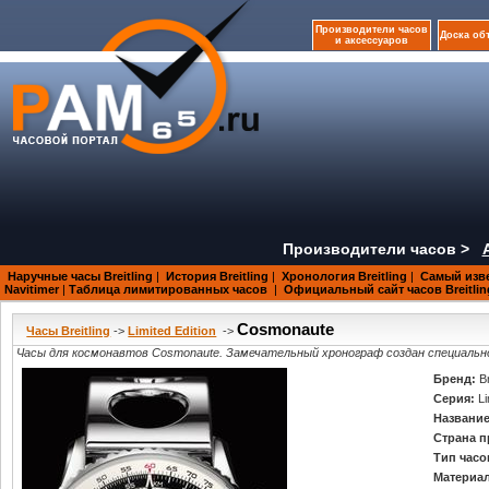
Производители часов
Доска об
и аксессуаров
Производители часов >
Наручные часы Breitling
|
История Breitling
|
Хронология Breitling
|
Самый изве
Navitimer
|
Таблица лимитированных часов
|
Официальный сайт часов Breitlin
Cosmonaute
Часы Breitling
->
Limited Edition
->
Часы для космонавтов Cosmonaute. Замечательный хронограф создан специальн
Бренд:
Br
Серия:
Li
Название
Страна п
Тип часо
Материал