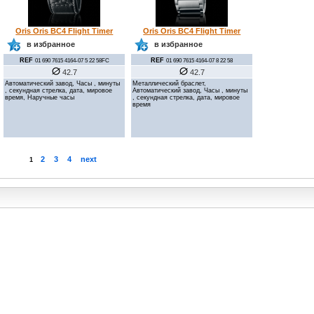
Oris Oris BC4 Flight Timer
Oris Oris BC4 Flight Timer
в избранное
в избранное
REF
REF
01 690 7615 4164-07 5 22 58FC
01 690 7615 4164-07 8 22 58
42.7
42.7
Автоматический завод, Часы , минуты
Металлический браслет,
, секундная стрелка, дата, мировое
Автоматический завод, Часы , минуты
время, Наручные часы
, секундная стрелка, дата, мировое
время
2
3
4
next
1