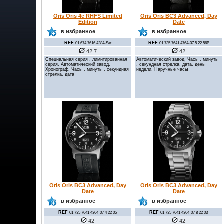
Oris Oris 4e RHFS Limited
Oris Oris BC3 Advanced, Day
Edition
Date
в избранное
в избранное
REF
REF
01 674 7616 4284-Set
01 735 7641 4764-07 5 22 56B
42.7
42
Специальная серия , лимитированная
Автоматический завод, Часы , минуты
серия, Автоматический завод,
, секундная стрелка, дата, день
Хронограф, Часы , минуты , секундная
недели, Наручные часы
стрелка, дата
Oris Oris BC3 Advanced, Day
Oris Oris BC3 Advanced, Day
Date
Date
в избранное
в избранное
REF
REF
01 735 7641 4364-07 4 22 05
01 735 7641 4364-07 8 22 03
42
42