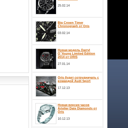
25.02.14
Big Crown Timer
Chronograph от Oris
03.02.14
Новая модель Darryl
O`Young Limited Edition
2014 от ORIS
27.01.14
Oris будет сотрудничать с
командой Audi Sport
17.12.13
Новая версия часов
Artelier Date Diamonds от
Oris
10.12.13