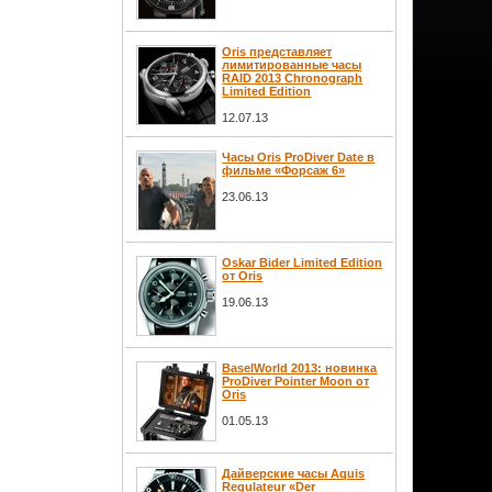
Oris представляет
лимитированные часы
RAID 2013 Chronograph
Limited Edition
12.07.13
Часы Oris ProDiver Date в
фильме «Форсаж 6»
23.06.13
Oskar Bider Limited Edition
от Oris
19.06.13
BaselWorld 2013: новинка
ProDiver Pointer Moon от
Oris
01.05.13
Дайверские часы Aquis
Regulateur «Der