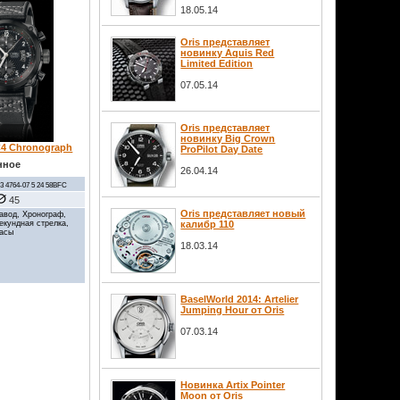
18.05.14
Oris представляет
новинку Aquis Red
Limited Edition
07.05.14
Oris представляет
новинку Big Crown
C4 Chronograph
ProPilot Day Date
нное
26.04.14
33 4764-07 5 24 58BFC
45
Oris представляет новый
авод, Хронограф,
секундная стрелка,
калибр 110
часы
18.03.14
BaselWorld 2014: Artelier
Jumping Hour от Oris
07.03.14
Новинка Artix Pointer
Moon от Oris