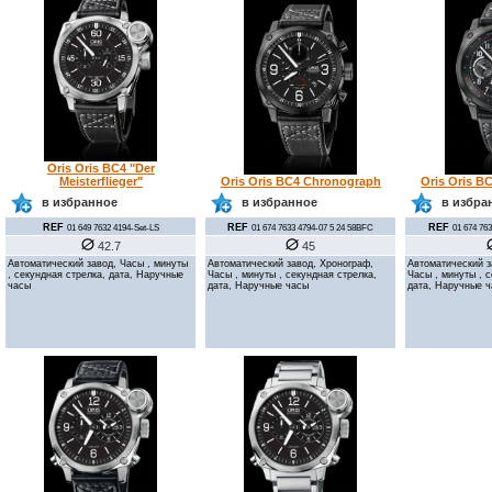
Oris Oris BC4 "Der
Meisterflieger"
Oris Oris BC4 Chronograph
Oris Oris B
в избранное
в избранное
в избра
REF
REF
REF
01 649 7632 4194-Set-LS
01 674 7633 4794-07 5 24 58BFC
01 674 76
42.7
45
Автоматический завод, Часы , минуты
Автоматический завод, Хронограф,
Автоматический з
, секундная стрелка, дата, Наручные
Часы , минуты , секундная стрелка,
Часы , минуты , 
часы
дата, Наручные часы
дата, Наручные 