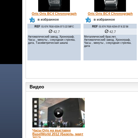
Oris Oris BC4 Chronograph
Oris Oris BC4 Chronograph
в избранное
в избранное
REF
REF
01 674 7616 4154-07 5 22 58FC
01 674 7616 4154-07 8 22 58
42.7
42.7
Автоматический завод, Хронограф,
Металлический браслет,
Часы , минуты , секундная стрелка,
Автоматический завод, Хронограф,
дата, Тахиметрическая шкала
Часы , минуты , секундная стрелка,
дата
Видео
Часы Oris на выставке
BaselWorld 2012 (Базель, март
2012)