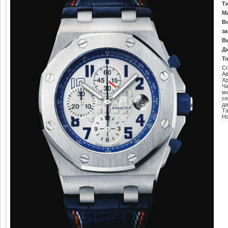
Т
М
В
за
В
Д
Т
С
Ав
Х
Ч
м
се
да
Т
Н