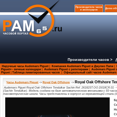
Производители часов
Доска об
и аксессуаров
Производители часов >
Наручные часы Audemars Piguet
|
Компания Audemars Piguet и Джулио Папи
|
Piguet» - вечные календари
|
Audemars Piguet с репетирами
|
Audemars Piguet 
Piguet
|
Таблица лимитированных часов
|
Официальный сайт часов Audemars 
Royal Oak Offshore Te
Часы Audemars Piguet
->
Royal Oak Offshore
->
Audemars Piguet Royal Oak Offshore Tendulkar Sachin Ref. 26182ST.OO.D018CR.0
(Sachin Tendulkar). Модель создана на базе автоматического механизма с 55-час
тахометрическая шкала. Часы представлены в корпусе из нержавеющей стали (ди
Б
С
Н
С