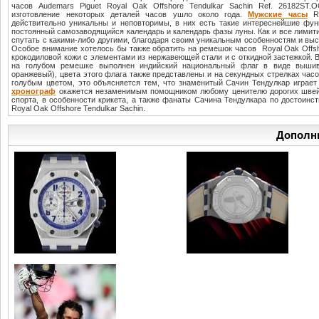
часов Audemars Piguet Royal Oak Offshore Tendulkar Sachin Ref. 26182ST.
изготовление некоторых деталей часов ушло около года.
Мужские часы
Ro
действительно уникальны и неповторимы, в них есть такие интереснейшие функ
постоянный самозаводящийся календарь и календарь фазы луны. Как и все лимит
спутать с какими-либо другими, благодаря своим уникальным особенностям и выс
Особое внимание хотелось бы также обратить на ремешок часов Royal Oak Offsho
крокодиловой кожи с элементами из нержавеющей стали и с откидной застежкой. В
на голубом ремешке выполнен индийский национальный флаг в виде вышив
оранжевый), цвета этого флага также представлены и на секундных стрелках час
голубым цветом, это объясняется тем, что знаменитый Сачин Тендулкар играет
хронограф
окажется незаменимым помощником любому ценителю дорогих швейц
спорта, в особенности крикета, а также фанаты Сачина Тендулкара по достоинс
Royal Oak Offshore Tendulkar Sachin.
Дополн