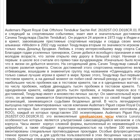
Audemars Piguet Royal Oak Offshore Tendulkar Sachin Ref. 26182ST.OO.D018CR.01
и следящий за спортивными событиями, знает имя и значительные достижени
Сачина Тендулкара (Sachin Tendulkar). Он родился 24 апреля в 1973 году в Индии
в крикет, завоевавшим престижные спортивные награды и сердца своих мног
альманах «Wisden» в 2002 году назвал Тендулкара вторым по значимости игроком
только лишь Дональд Брэдман. Любовь к этому интереснейшему виду спорта Сач
Благодаря годам усиленных тренировок, Сачин добился всеобщего признания и не
молодом возрасте, что затем открыло ему дорогу в большой спорт. Начиная 
первым: в школе все считали его прямо-таки вундеркиндом. Изначально было ясн
что в жизни он добьется многого. На сегодняшний день Сачин Тендулкар самый
историю развития крикета. Список достижений этого спортсмена невероятно ве
отбивающим, вошедшим в знаменитую группу под названием «Одиннадцать игро
только самые лучшие игроки в крикет в мире. Кроме этого, Тендулкар был первым,
тестовом крикете, а на данный момент он побил свой личный рекорд и достиг 99 с
наибольшее число пробежек как в тестовом крикете, так и в однодневных матчах.
по числу пробежек, набрав двенадцать тысяч пробежек в тестовом крикете. 
однодневном крикете, набрав десять тысяч пробежек, и первым пересек все
достижений, Тендулкар имеет и множество личных заслуг. Он замечательный муж 
этого, он активно занимается благотворительность, вместе со своей тещей про
организаций, занимающихся судьбами бездомных детей. В честь легендарног
выпущена партия лимитированных часов компании Audemars Piguet серии Royal Oa
выпуск которых был ограничен трехстами экземплярами. Компания изготовила 
ROO), каждый из которых представлен 150 экземплярами. Audemars Piguet Royal
26182ST.OO.D018CR.01 это великолепные
швейцарские часы
класса Luxur
особенностью которых является ультратонкий самозаводящийся механизм и сл
корпуса. Часы имеют корпус сложной формы, выполненный из нержавеющей ст
циферблат, а также обладают водонепроницаемостью на глубине 100 метров
вмонтированы специальные противоударные прокладки. Особые флуоресцентны
темное время суток, а для удобства пользователей в этих бесценных часах ус
стекло. Опытные специалисты потратили грандиозное количество времени на разр