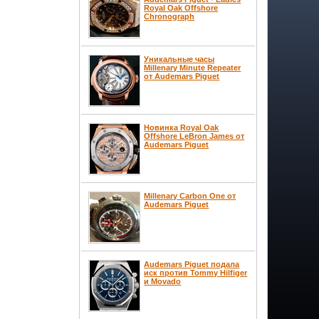
Royal Oak Offshore
Chronograph
Уникальные часы
Millenary Minute Repeater
от Audemars Piguet
Новинка Royal Oak
Offshore LeBron James от
Audemars Piguet
Millenary Carbon One от
Audemars Piguet
Audemars Piguet подала
иск против Tommy Hilfiger
и Movado