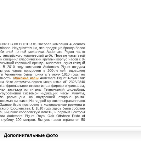
67526061OR.00.D001CR.01 Часовая компания Audemars
иборов. Неудивительно, что продукция бренда более
бителей точной механики. Audemars Piguet часто
с английского королевский дуб). Первые часы этой
н соединил классический круглый корпус часов с 8-
визитной карточкой бренда. Audemars Piguet каждый
. В 2010 году компания Audemars Piguet создала
 Выпуск часов приурочен к 200-летней годовщине
ти Аргентины была принята 9 июля 1816 года, но
симость.
Мужские часы
Audemars Piguet Royal Oak
ы на базе автоматического механизма AP 2326/2840
ота, фронтальное стекло из сапфирового кристалла,
ная застежка из титана. Темно-синий циферблат,
огоуровневой системой индикации: часы, минуты,
ала размещена на внутренней стороне ранта.
 восьмью винтами. На задней крышке выгравировано
. Здание было построено в колониальные времена и
кого Королевства. В 1810 году здесь была собрана
нившим вице-королевскую власть, и первым центром
ли Audemars Piguet Royal Oak Offshore Pride of
а глубину 100 метров. Выпуск часов ограничен 50
Дополнительные фото