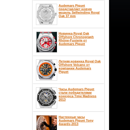
Audemars Piguet
представляет новую
модель Selfwinding Royal
Oak 37 mm
Новинка Royal Oak
Offshore Chronograph
Rhône-Fusterie от
Audemars Piguet
Летняя новинка Royal Oak
Offshore Volcano от
компании Audemars
Piguet
Часы Audemars Piguet
стали победителями
конкурса Time Madness
2013
Настенные часы
Audemars Piguet Tony
Awards-2013