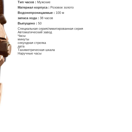
Тип часов :
Мужские
Материал корпуса :
Розовое золото
Водонепроницаемые :
100 м
запаса хода :
38 часов
Выпущено :
50
Специальная серия/лимитированная серия
Автоматический завод
Часы
минуты
секундная стрелка
дата
Тахиметрическая шкала
Наручные часы