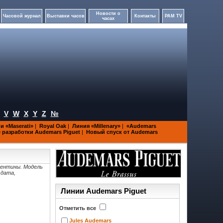
Новости о
Часовой журнал
Выставки часов
Контакты
PAM TV
часах
V
W
X
Y
Z
№
и «Maserati»
|
Royal Oak
|
Линия «Millenary»
|
«Audemars
разработки Audemars Piguet
|
Новый спуск от Audemars
ргентины. Модель
 дата,
Линии Audemars Piguet
Отметить все
Jules Audemars