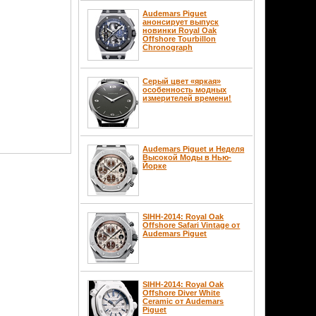
Audemars Piguet
анонсирует выпуск
новинки Royal Oak
Offshore Tourbillon
Chronograph
Серый цвет «яркая»
особенность модных
измерителей времени!
Audemars Piguet и Неделя
Высокой Моды в Нью-
Йорке
SIHH-2014: Royal Oak
Offshore Safari Vintage от
Audemars Piguet
SIHH-2014: Royal Oak
Offshore Diver White
Ceramic от Audemars
Piguet