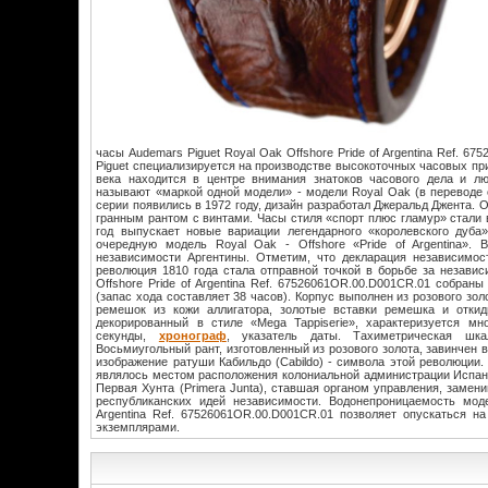
часы Audemars Piguet Royal Oak Offshore Pride of Argentina Ref. 
Piguet специализируется на производстве высокоточных часовых пр
века находится в центре внимания знатоков часового дела и лю
называют «маркой одной модели» - модели Royal Oak (в переводе 
серии появились в 1972 году, дизайн разработал Джеральд Джента. О
гранным рантом с винтами. Часы стиля «спорт плюс гламур» стали 
год выпускает новые вариации легендарного «королевского дуба»
очередную модель Royal Oak - Offshore «Pride of Argentina».
независимости Аргентины. Отметим, что декларация независимос
революция 1810 года стала отправной точкой в борьбе за незави
Offshore Pride of Argentina Ref. 67526061OR.00.D001CR.01 собран
(запас хода составляет 38 часов). Корпус выполнен из розового зол
ремешок из кожи аллигатора, золотые вставки ремешка и откид
декорированный в стиле «Mega Tappiserie», характеризуется мн
секунды,
хронограф
, указатель даты. Тахиметрическая шк
Восьмиугольный рант, изготовленный из розового золота, завинчен
изображение ратуши Кабильдо (Cabildo) - символа этой революции
являлось местом расположения колониальной администрации Испанс
Первая Хунта (Primera Junta), ставшая органом управления, заме
республиканских идей независимости. Водонепроницаемость моде
Argentina Ref. 67526061OR.00.D001CR.01 позволяет опускаться н
экземплярами.