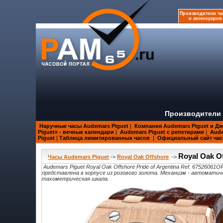
Производители ча
и аксессуаров
Производители 
Наручные часы Audemars Piguet
|
Компания Audemars Piguet и Д
Piguet» - вечные календари
|
Audemars Piguet с репетирами
|
Aude
Piguet
|
Таблица лимитированных часов
|
Официальный сайт час
Royal Oak O
Часы Audemars Piguet
->
Royal Oak Offshore
->
Audemars Piguet Royal Oak Offshore Pride of Argentina Ref. 67526
представлена в корпусе из розового золота. Механизм - автоматичес
тахометрическая шкала.