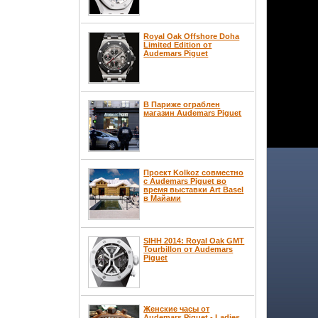
Royal Oak Offshore Doha
Limited Edition от
Audemars Piguet
В Париже ограблен
магазин Audemars Piguet
Проект Kolkoz совместно
с Audemars Piguet во
время выставки Art Basel
в Майами
SIHH 2014: Royal Oak GMT
Tourbillon от Audemars
Piguet
Женские часы от
Audemars Piguet - Ladies