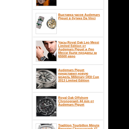
Выставка часов Аudemars
Piguet в бутике Da Vinci
Часы Royal Oak Leo Messi
Limited Edition от
Audemars Piguet и Лео
Месси были проданы за
65500 евро
Audemars Piguet
представил новую
модель Millenary QEII Cup
2013 Limited Edition
Royal Oak Offshore
Chronograph 44 mm от
Audemars Piguet
Tradition Tourbillon Minute
Repeater Chronograph 47