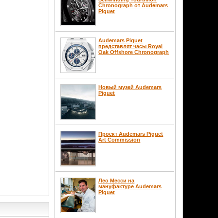
Chronograph от Audemars
Piguet
Audemars Piguet
представлят часы Royal
Oak Offshore Chronograph
Новый музей Audemars
Piguet
Проект Audemars Piguet
Art Commission
Лео Месси на
мануфактуре Audemars
Piguet