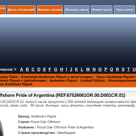
сов
Доска объявлений
Интернет магазин
Магазины часов
Ремонт часов
Часы оптом
часов >
A
B
C
D
E
F
G
H
I
J
K
L
M
N
O
P
Q
R
S
T
U
жулио Папи
|
Компания Audemars Piguet и автогонщики
|
Часы «Audemar Piguet» 
mars Piguet с турбийонами
|
Audemars Piguet - Limited Edition
|
Инновационные 
ов Audemars Piguet
ffshore Pride of Argentina (REF.67526061OR.00.D001CR.01)
061OR.00.D001CR.01: выпуск часов приурочен к 200-летней годовщине независимости А
кий, запас хода - 38 часов. Функции: часы, минуты, секундная стрелка, хронограф,
Бренд:
Audemars Piguet
Серия:
Royal Oak Offshore
Название :
Royal Oak Offshore Pride of Argentina
Страна производства :
Швейцария