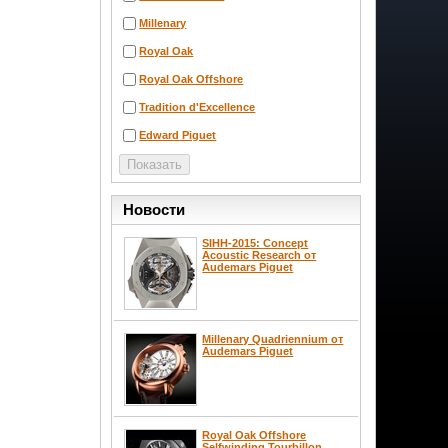
Millenary
Royal Oak
Royal Oak Offshore
Tradition d'Excellence
Edward Piguet
Новости
SIHH-2015: Concept
Acoustic Research от
Audemars Piguet
Millenary Quadriennium от
Audemars Piguet
Royal Oak Offshore
Selfwinding Tourbillon