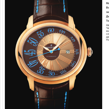
М
В
за
Д
Т
Ав
Ч
м
се
да
Н