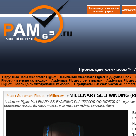
Производители часов
Доска об
и аксессуаров
Производители часов >
Наручные часы Audemars Piguet
|
Компания Audemars Piguet и Джулио Папи
|
Piguet» - вечные календари
|
Audemars Piguet с репетирами
|
Audemars Piguet 
Piguet
|
Таблица лимитированных часов
|
Официальный сайт часов Audemars 
MILLENARY SELFWINDING (RE
Часы Audemars Piguet
->
Millenary
->
Audemars Piguet MILLENARY SELFWINDING Ref. 15320OR.OO.D095CR.01 - мужски
автоматический, функции - часы, минуты, секундная стрелка, дата
Б
С
Н
С
Т