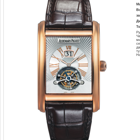
М
В
за
Д
Т
Ру
Ч
м
се
да
т
Н