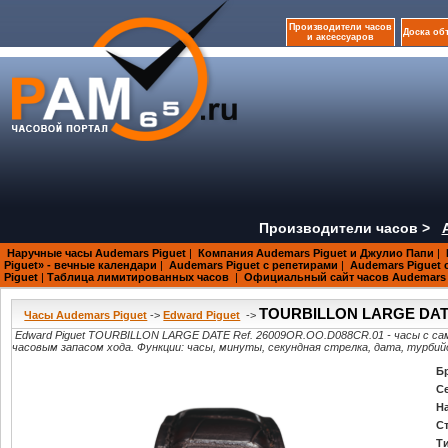
Производители часов
Доска об
и аксессуаров
Производители часов >
Наручные часы Audemars Piguet
|
Компания Audemars Piguet и Джулио Папи
|
Piguet» - вечные календари
|
Audemars Piguet с репетирами
|
Audemars Piguet 
Piguet
|
Таблица лимитированных часов
|
Официальный сайт часов Audemars 
TOURBILLON LARGE DATE
Часы Audemars Piguet
->
Edward Piguet
->
Edward Piguet TOURBILLON LARGE DATE Ref. 26009OR.OO.D088CR.01 - часы с сам
часовым запасом хода. Функции: часы, минуты, секундная стрелка, дата, турбий
Б
С
Н
С
Т