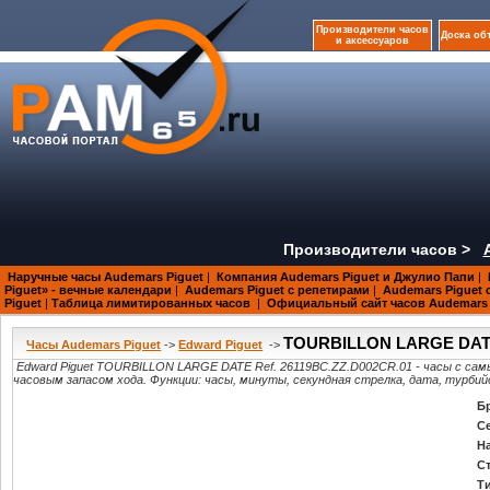
Производители часов
Доска об
и аксессуаров
Производители часов >
Наручные часы Audemars Piguet
|
Компания Audemars Piguet и Джулио Папи
|
Piguet» - вечные календари
|
Audemars Piguet с репетирами
|
Audemars Piguet 
Piguet
|
Таблица лимитированных часов
|
Официальный сайт часов Audemars 
TOURBILLON LARGE DATE 
Часы Audemars Piguet
->
Edward Piguet
->
Edward Piguet TOURBILLON LARGE DATE Ref. 26119BC.ZZ.D002CR.01 - часы с самы
часовым запасом хода. Функции: часы, минуты, секундная стрелка, дата, турбий
Б
С
Н
С
Т