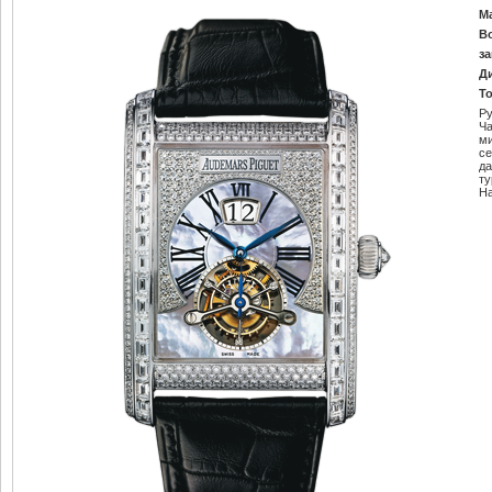
М
В
за
Д
Т
Ру
Ч
м
се
да
т
Н