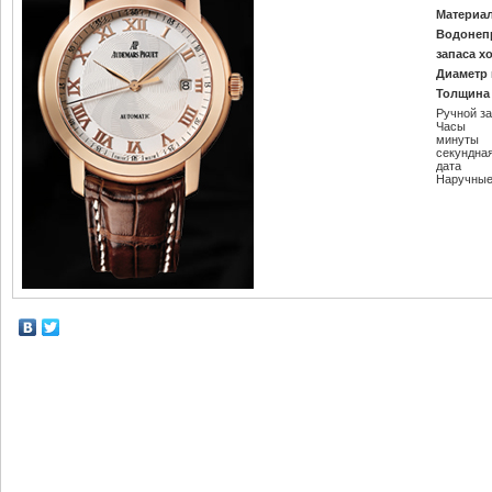
Материал
Водонеп
запаса х
Диаметр 
Толщина 
Ручной з
Часы
минуты
секундна
дата
Наручные