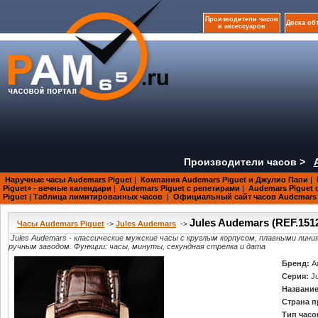
Производители часов
Доска об
и аксессуаров
Производители часов >
Наручные часы Audemars Piguet
|
Компания Audemars Piguet и Джулио Папи
|
Piguet» - вечные календари
|
Audemars Piguet с репетирами
|
Audemars Piguet 
Piguet
|
Таблица лимитированных часов
|
Официальный сайт часов Audemars 
Jules Audemars (REF.15
Часы Audemars Piguet
->
Jules Audemars
->
Jules Audemars - классические мужские часы с круглым корпусом, плавными ли
ручным заводом. Функции: часы, минуты, секундная стрелка и дата
Бренд:
A
Серия:
J
Название
Страна п
Тип часо