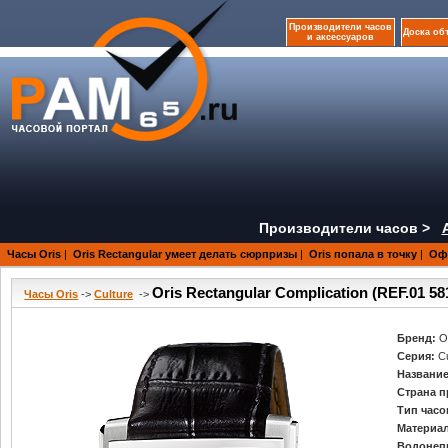
Производители часов
Доска об
и аксессуаров
Производители часов >
Часы Oris
|
Oris Rectangular умеет делать сюрпризы
|
Oris попала в точку
|
Офи
Oris Rectangular Complication (REF.01 58
Часы Oris
->
Culture
->
Бренд:
O
Серия:
C
Название
Страна п
Тип часо
Материал
Водонеп