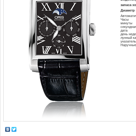
запаса х
Диаметр 
Автомати
Часы
минуты
секундна
дата
день нед
лунный к
указатель
Наручные