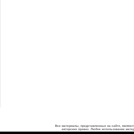
Все материалы, представленные на сайте, являют
авторских правах. Любое использование матер